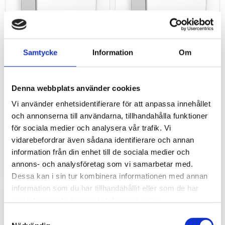
Samtycke
Information
Om
SENSORIIS Omega-L
SENSORIIS Lambda-L
Denna webbplats använder cookies
LoRa multisensor för
LoRa multisensor för
Vi använder enhetsidentifierare för att anpassa innehållet
inomhusklimat
inomhusklimat
och annonserna till användarna, tillhandahålla funktioner
för sociala medier och analysera vår trafik. Vi
3 261
2 206
kr
kr
vidarebefordrar även sådana identifierare och annan
information från din enhet till de sociala medier och
annons- och analysföretag som vi samarbetar med.
Dessa kan i sin tur kombinera informationen med annan
information som du har tillhandahållit eller som de har
samlat in när du har använt deras tjänster.
Samtyckesval