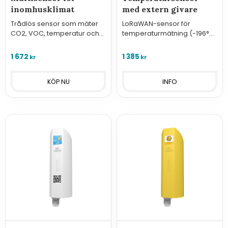
inomhusklimat
med extern givare
Trådlös sensor som mäter
LoRaWAN-sensor för
CO2, VOC, temperatur och
temperaturmätning (-196°C
fukt med tydlig lampa för
till +200°C) via extern givare
luftkvalitet.
med lång batteritid.
1 672
1 385
kr
kr
INFO