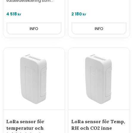
vätskedetektering som
anger läckans position och
har inbyggt ljudlarm.
4 518
2 180
kr
kr
INFO
INFO
LoRa sensor för
LoRa sensor för Temp,
temperatur och
RH och CO2 inne