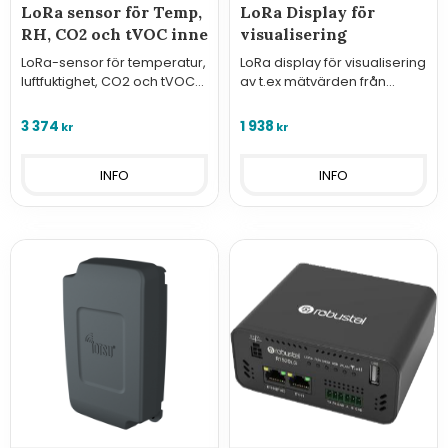
LoRa sensor för Temp,
LoRa Display för
RH, CO2 och tVOC inne
visualisering
LoRa-sensor för temperatur,
LoRa display för visualisering
luftfuktighet, CO2 och tVOC
av t.ex mätvärden från
inne, Small Data Garden
sensorer, Small Data
Garden
3 374
1 938
kr
kr
INFO
INFO