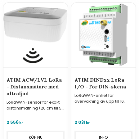
ATIM ACW/LVL LoRa
ATIM DINDxx LoRa
- Distansmätare med
I/O - För DIN-skena
ultraljud
LoRaWAN-enhet för
övervakning av upp till 16
LoRaWAN-sensor för exakt
ingångar och styrning av 8
distansmätning (20 cm till 5
utgångar via DIN-skena.
m) med lång batteritid.
2 556
2 031
kr
kr
INFO