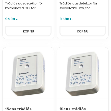
Trådlös gasdetektor för
Trådlös gasdetektor för
kolmonoxid CO, för
svavelväte H2S, för
kommunikation med
kommunikation med
GasVisor trådlösa
GasVisor trådlösa
9 590
9 590
kr
kr
larmcentraler.
larmcentraler.
iSens trådlös
iSens trådlös