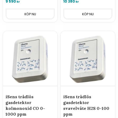
9 590
10 380
kr
kr
larmcentraler.
iSens trådlös
iSens trådlös
gasdetektor
gasdetektor
kolmonoxid CO 0-
svavelväte H2S 0-100
1000 ppm
ppm