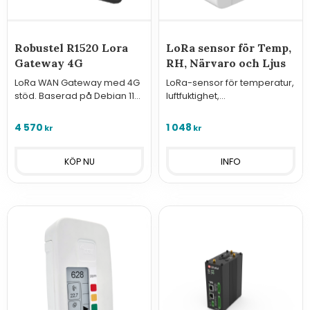
Robustel R1520 Lora
LoRa sensor för Temp,
Gateway 4G
RH, Närvaro och Ljus
LoRa WAN Gateway med 4G
LoRa-sensor för temperatur,
stöd. Baserad på Debian 11
luftfuktighet,
Bullseye och har både
närvaro/rörelsedetektor
RobustOS Pro och
och ljus inne, Small Data
4 570
1 048
kr
kr
Chirpstack LoRa Server
Garden
installerat.
INFO