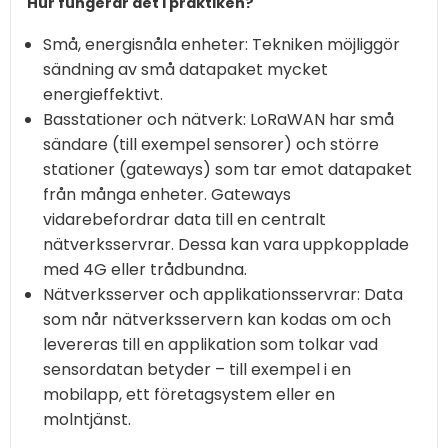
Hur fungerar det i praktiken?
Små, energisnåla enheter: Tekniken möjliggör
sändning av små datapaket mycket
energieffektivt.
Basstationer och nätverk: LoRaWAN har små
sändare (till exempel sensorer) och större
stationer (gateways) som tar emot datapaket
från många enheter. Gateways
vidarebefordrar data till en centralt
nätverksservrar. Dessa kan vara uppkopplade
med 4G eller trådbundna.
Nätverksserver och applikationsservrar: Data
som når nätverksservern kan kodas om och
levereras till en applikation som tolkar vad
sensordatan betyder – till exempel i en
mobilapp, ett företagsystem eller en
molntjänst.