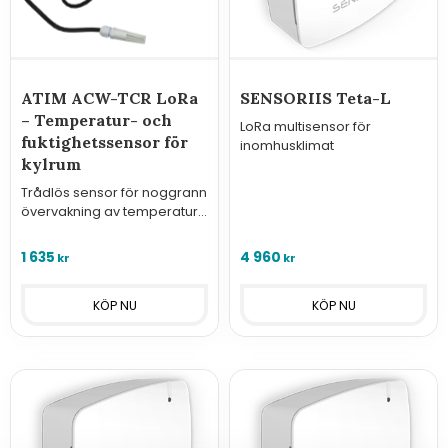
ATIM ACW-TCR LoRa
SENSORIIS Teta-L
– Temperatur- och
LoRa multisensor för
fuktighetssensor för
inomhusklimat
kylrum
Trådlös sensor för noggrann
övervakning av temperatur
och fukt i kyl- och frysmiljöer.
1 635
4 960
kr
kr