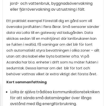
jord- och vattenbruk, byggnadsövervakning
eller fjärrövervakning av utrustning i fält.
Ett praktiskt exempel Föreställ dig en gård som vill
övervaka jordfukten i flera åkrar. Små sensorer sänder
data via LoRa till en gateway vid ladugården. Data
skickas sedan till en molntjänst där lantbrukaren kan
se fukten i realtid, få varningar om det blir för torrt
och automatiskt styra bevattningen i olika zoner – allt
utan att dra kabel eller byta batterier ofta. Vi på
Acandia har bl.a. enheter i drift som nu mäter fukten i
sedumtak. Dessa larmar om det blir för tort och
behöver vattnas vilket är extra viktigt det första året.
Kort sammanfattning
LoRa är själva trådlösa kommunikationstekniken
för att sända små datamängder över långa
avstånd med låg energiförbrukning.