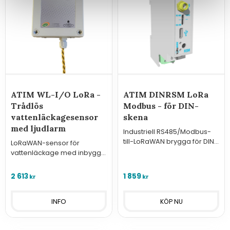
ATIM WL-I/O LoRa -
ATIM DINRSM LoRa
Trådlös
Modbus - för DIN-
vattenläckagesensor
skena
med ljudlarm
Industriell RS485/Modbus-
till-LoRaWAN brygga för DIN-
LoRaWAN-sensor för
skena. Stödjer 833 register.
vattenläckage med inbyggd
summer och upp till 10 års
batteritid.
2 613
1 859
kr
kr
INFO