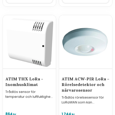
ATIM THX LoRa -
ATIM ACW-PIR LoRa –
Inomhusklimat
Rörelsedetektor och
närvarosensor
Trådlös sensor för
temperatur och luftfuktighet
Trådlös rörelsesensor för
med inbyggt vibrationslarm
LoRaWAN som kan
och lång batteritid.
användas för både larm och
för att se beläggningsgrad i
864
1 744
kr
kr