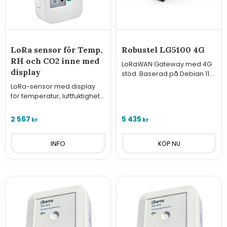
LoRa sensor för Temp,
Robustel LG5100 4G
RH och CO2 inne med
LoRaWAN Gateway med 4G
display
stöd. Baserad på Debian 11
Bullseye och har både
LoRa-sensor med display
RobustOS Pro och
för temperatur, luftfuktighet
Chirpstack LoRa Server
och CO2, Small Data Garden
installerat.
2 567
5 435
kr
kr
INFO