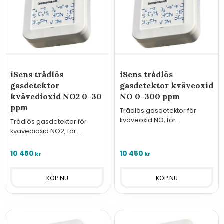
iSens trådlös
iSens trådlös
gasdetektor
gasdetektor kväveoxid
kvävedioxid NO2 0-30
NO 0-300 ppm
ppm
Trådlös gasdetektor för
kväveoxid NO, för
Trådlös gasdetektor för
kommunikation med
kvävedioxid NO2, för
GasVisor trådlösa
kommunikation med
larmcentraler.
GasVisor trådlösa
10 450
10 450
kr
kr
larmcentraler.