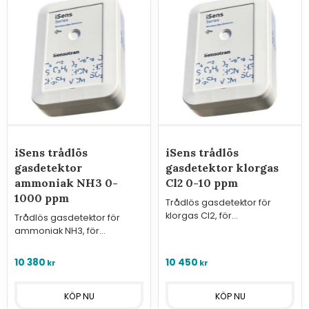
iSens trådlös
iSens trådlös
gasdetektor
gasdetektor klorgas
ammoniak NH3 0-
Cl2 0-10 ppm
1000 ppm
Trådlös gasdetektor för
klorgas Cl2, för
Trådlös gasdetektor för
kommunikation med
ammoniak NH3, för
GasVisor trådlösa
kommunikation med
larmcentraler.
GasVisor trådlösa
10 380
10 450
kr
kr
larmcentraler.