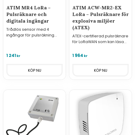
ATIM MR4 LoRa –
ATIM ACW-MR2-EX
Pulsräknare och
LoRa – Pulsräknare för
digitala ingångar
explosiva miljöer
(ATEX)
Trådlös sensor med 4
ingångar för pulsräkning
ATEX-certifierad pulsräknare
eller bevakning av digitala
för LoRaWAN som kan läsa
signaler.
av två mätare i explosiva
miljöer.
1 241
1 964
kr
kr