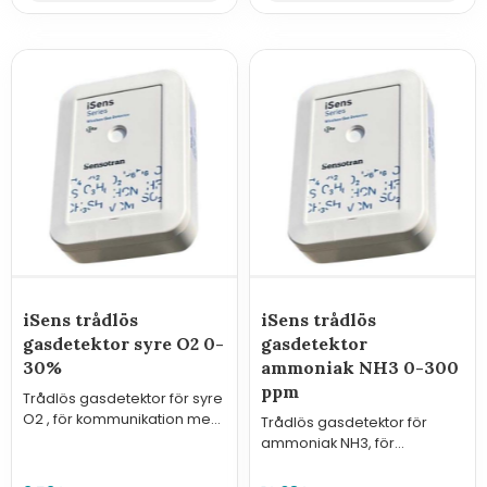
iSens trådlös
iSens trådlös
gasdetektor syre O2 0-
gasdetektor
30%
ammoniak NH3 0-300
ppm
Trådlös gasdetektor för syre
O2 , för kommunikation med
Trådlös gasdetektor för
GasVisor trådlösa
ammoniak NH3, för
larmcentraler.
kommunikation med
GasVisor trådlösa