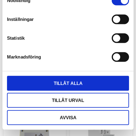
Nödvändig
Inställningar
Statistik
SENSORIIS Delta-L
SENSORIIS Beta-L
Marknadsföring
LoRa multisensor för
LoRa multisensor för
inomhusklimat
inomhusklimat
2 528
2 278
kr
kr
TILLÅT ALLA
TILLÅT URVAL
AVVISA