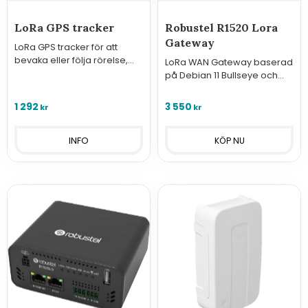
LoRa GPS tracker
Robustel R1520 Lora
Gateway
LoRa GPS tracker för att
bevaka eller följa rörelse,
LoRa WAN Gateway baserad
Small Data Garden
på Debian 11 Bullseye och
har både RobustOS Pro och
Chirpstack LoRa Server
1 292
3 550
kr
kr
installerat.
INFO