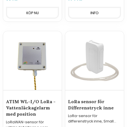
lokaler.
INFO
ATIM WL-I/O LoRa -
LoRa sensor för
Vattenläckagelarm
Differenstryck inne
med position
LoRa-sensor för
differenstryck inne, Small
LoRaWAN-sensor för
Data Garden