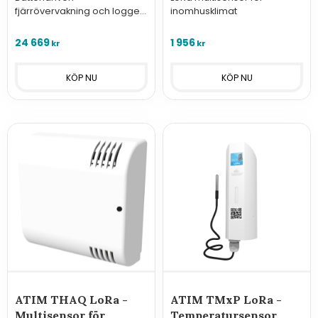
fjärrövervakning och logger
inomhusklimat
för anslutning av analoga,
seriella och digitala givare
24 669
1 956
kr
kr
med standardinterface,
LoRaWAN
ATIM THAQ LoRa -
ATIM TMxP LoRa -
Multisensor för
Temperatursensor