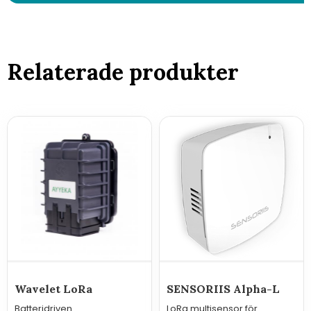
Relaterade produkter
Wavelet LoRa
SENSORIIS Alpha-L
Batteridriven
LoRa multisensor för