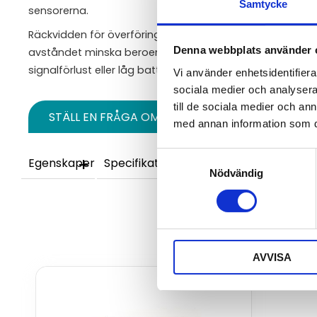
Samtycke
sensorerna.
Räckvidden för överföring når upp till 7 km (siktlinje). I 
Denna webbplats använder 
avståndet minska beroende på hinder, men en kilometer ä
signalförlust eller låg batterinivå varnar larmcentralen 
Vi använder enhetsidentifierar
sociala medier och analysera 
till de sociala medier och a
STÄLL EN FRÅGA OM PRODUKTEN
med annan information som du 
Samtyckesval
Egenskaper
Specifikationer
Nödvändig
AVVISA