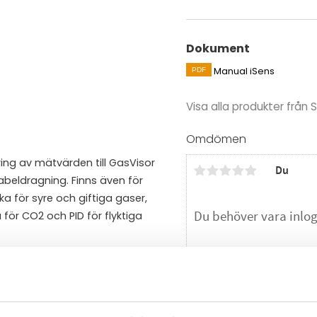
Dokument
Manual iSens
Visa alla produkter från
Omdömen
ring av mätvärden till GasVisor
Du
beldragning. Finns även för
 för syre och giftiga gaser,
 för CO2 och PID för flyktiga
räcker i två år. För PID-, IR-
tektorerna i serien iSens
Bli den första att läm
isor för övervakning av larm
å användas för att övervaka