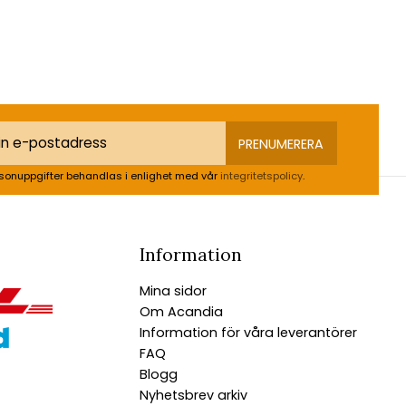
PRENUMERERA
sonuppgifter behandlas i enlighet med vår
integritetspolicy
.
Information
Mina sidor
Om Acandia
Information för våra leverantörer
FAQ
Blogg
Nyhetsbrev arkiv