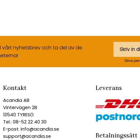
ll vårt nyhetsbrev och ta del av de
eterna!
Dina per
Kontakt
Leverans
Acandia AB
Vintervägen 2B
13540 TYRESÖ
Tel.: 08-52 22 40 30
E-post:
info@acandia.se
Betalningssätt
support@acandia.se