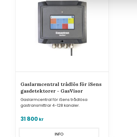
Gaslarmcentral trådlös för iSens
gasdetektorer - GasVisor
Gaslarmcentral för iSens trådlösa
gastransmittrar 4-128 kanaler.
31 800
kr
INFO