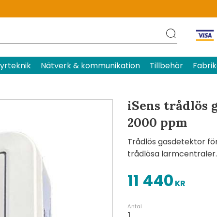
Produktens betyg
Baserat p
yrteknik
Nätverk & kommunikation
Tillbehör
Fabrik
iSens trådlös 
2000 ppm
Trådlös gasdetektor fö
trådlösa larmcentraler.
11 440
KR
Antal