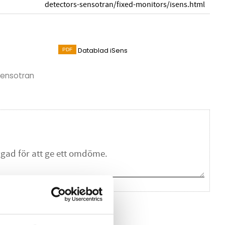
detectors-sensotran/fixed-monitors/isens.html
Datablad iSens
 Sensotran
na ett omdöme.