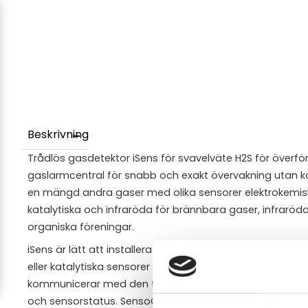
Beskrivning
Trådlös gasdetektor iSens för svavelväte H2S för överfö
gaslarmcentral för snabb och exakt övervakning utan ka
en mängd andra gaser med olika sensorer elektrokemiska
katalytiska och infraröda för brännbara gaser, infraröda
organiska föreningar.
iSens är lätt att installera och har ett inbyggt batteri som 
eller katalytiska sensorer krävs ett 110-220 VAC-uttag. De
kommunicerar med den trådlösa gaslarmcentralen GasV
och sensorstatus. SensoGuard-programvaran kan ocks