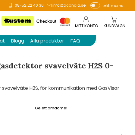
08-52 22 40 30
info@acandia.se
exkl. moms
å 0 betyg.
P
ri
s
MITT KONTO
KUNDVAGN
e
r
at
Blogg
Alla produkter
FAQ
vi
s
a
gasdetektor svavelväte H2S 0-
s
r svavelväte H2S, för kommunikation med GasVisor
Ge ett omdöme!