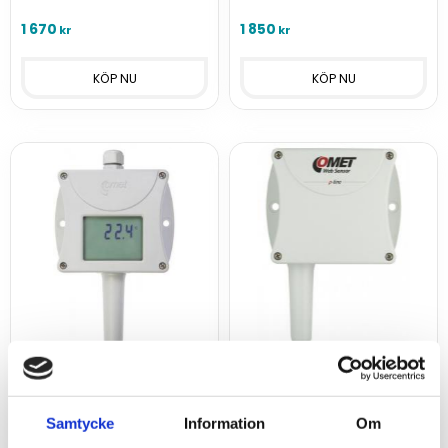
display och utsignal 4-20
display och RS232 för
mA för montering inne eller
montering inne eller ute.
1 670
1 850
kr
kr
ute.
Temperaturtransmitte
Termometer med
r med display RS485
Ethernet interface -
Samtycke
Information
Om
Websensor
T0410 -