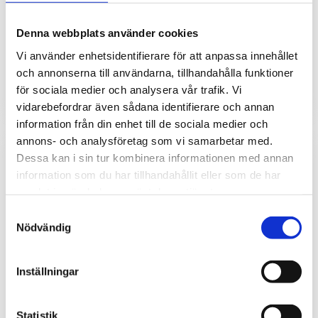
Temperaturtransmitter med
Websensor P8510 -
display och RS485 för
Nätverksansluten
Denna webbplats använder cookies
montering inne eller ute.
termometer för kontinuerlig
övervakning och loggning
Vi använder enhetsidentifierare för att anpassa innehållet
2 630
2 140
kr
kr
av temperatur inomhus.
och annonserna till användarna, tillhandahålla funktioner
Glöm inte nätadapter vid
för sociala medier och analysera vår trafik. Vi
beställning.
vidarebefordrar även sådana identifierare och annan
information från din enhet till de sociala medier och
annons- och analysföretag som vi samarbetar med.
Dessa kan i sin tur kombinera informationen med annan
information som du har tillhandahållit eller som de har
samlat in när du har använt deras tjänster.
Samtyckesval
Nödvändig
Inställningar
Termometer med
Termometer med
Statistik