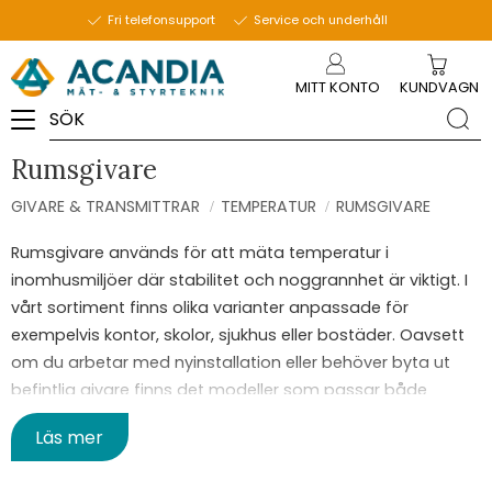
Fri telefonsupport
Service och underhåll
Meny
MITT KONTO
KUNDVAGN
Rumsgivare
GIVARE & TRANSMITTRAR
TEMPERATUR
RUMSGIVARE
Rumsgivare används för att mäta temperatur i
inomhusmiljöer där stabilitet och noggrannhet är viktigt. I
vårt sortiment finns olika varianter anpassade för
exempelvis kontor, skolor, sjukhus eller bostäder. Oavsett
om du arbetar med nyinstallation eller behöver byta ut
befintlig givare finns det modeller som passar både
moderna och äldre system.
Läs mer