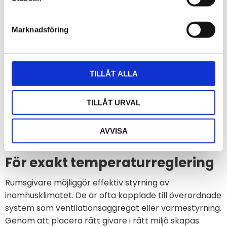
Ethernet interface PoE
display och Ethernet -
- Websensor
Websensor
Marknadsföring
Websensor P8610 - PoE
Websensor T0510 -
Nätverksansluten
Nätverksansluten
termometer med PoE för
termometer med display för
kontinuerlig övervakning och
kontinuerlig övervakning och
2 550
2 940
kr
kr
loggning av temperatur
loggning av temperatur
TILLÅT ALLA
inomhus.
inomhus.
TILLÅT URVAL
AVVISA
För exakt temperaturreglering
Rumsgivare möjliggör effektiv styrning av
inomhusklimatet. De är ofta kopplade till överordnade
system som ventilationsaggregat eller värmestyrning.
Genom att placera rätt givare i rätt miljö skapas