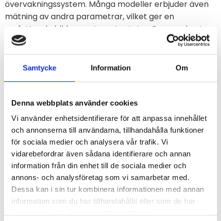
övervakningssystem. Många modeller erbjuder även
mätning av andra parametrar, vilket ger en
omfattande bild av systemets status. Deras robusta
konstruktion, ofta med hög IP-klassning, säkerställer
tillförlitlig drift även i krävande miljöer.
Samtycke
Information
Om
Användningsområden
Tryckgivare med LoRa används i en rad olika miljöer,
Denna webbplats använder cookies
som till exempel nedan nämnda.
Vi använder enhetsidentifierare för att anpassa innehållet
Fjärrvärmesystem för att övervaka tryckvariationer
och annonserna till användarna, tillhandahålla funktioner
och optimera energianvändning.
för sociala medier och analysera vår trafik. Vi
Vattenförsörjning för att detektera läckor och
vidarebefordrar även sådana identifierare och annan
säkerställa konstant trycknivå.
information från din enhet till de sociala medier och
Industriella processer där tryckövervakning är kritisk
annons- och analysföretag som vi samarbetar med.
för drift och säkerhet.
Dessa kan i sin tur kombinera informationen med annan
information som du har tillhandahållit eller som de har
Deras tillförlitliga drift och flexibla
samlat in när du har använt deras tjänster.