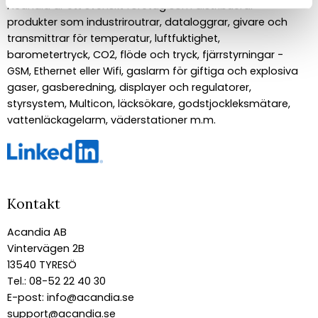
Acandia är ett svenskt företag som distribuerar
produkter som industriroutrar, dataloggrar, givare och
transmittrar för temperatur, luftfuktighet,
barometertryck, CO2, flöde och tryck, fjärrstyrningar -
GSM, Ethernet eller Wifi, gaslarm för giftiga och explosiva
gaser, gasberedning, displayer och regulatorer,
styrsystem, Multicon, läcksökare, godstjockleksmätare,
vattenläckagelarm, väderstationer m.m.
Kontakt
Acandia AB
Vintervägen 2B
13540 TYRESÖ
Tel.: 08-52 22 40 30
E-post:
info@acandia.se
support@acandia.se