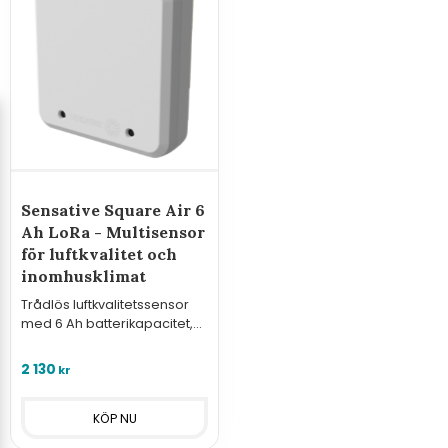
Sensative Square Air 6
Ah LoRa - Multisensor
för luftkvalitet och
inomhusklimat
Trådlös luftkvalitetssensor
med 6 Ah batterikapacitet,
AI-baserad gasdetektering
och upp till 15 års batteritid.
2 130
kr