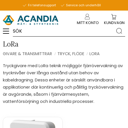
Fri telefonsupport
Service och underhåll
Meny
MITT KONTO
KUNDVAGN
LoRa
GIVARE & TRANSMITTRAR
TRYCK, FLÖDE
LORA
Tryckgivare med LoRa teknik möjliggör fjärrövervakning av
trycknivåer över långa avstånd utan behov av
kabeldragning. Dessa enheter är särskilt användbara i
applikationer där kontinuerlig och pålitlig tryckövervakning
är avgörande, såsom i fjärrvärmesystem,
vattenförsörjning och industriella processer.