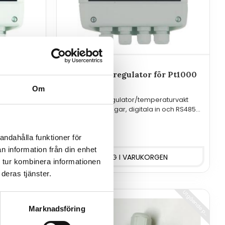
r Pt1000
Temperaturregulator för Pt1000
med RS485
Om
turvakt
Temperaturregulator/temperaturvakt
 och RS232
med reläutgångar, digitala in och RS485
p Pt1000.
för extern temperaturgivare typ Pt1000.
3 580
kr
andahålla funktioner för
n information från din enhet
 tur kombinera informationen
deras tjänster.
46
%
Marknadsföring
r
s