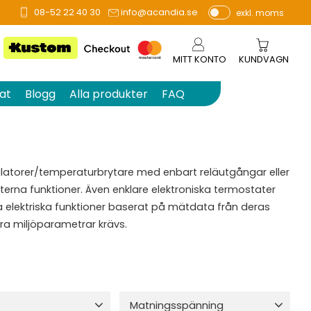
08-52 22 40 30
info@acandia.se
exkl. moms
P
ri
s
MITT KONTO
KUNDVAGN
e
r
at
Blogg
Alla produkter
FAQ
vi
s
a
s
ulatorer/temperaturbrytare med enbart reläutgångar eller
terna funktioner. Även enklare elektroniska termostater
a elektriska funktioner baserat på mätdata från deras
dra miljöparametrar krävs.
Matningsspänning