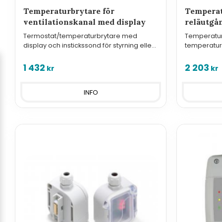
Temperaturbrytare för
Temperat
ventilationskanal med display
reläutgå
Termostat/temperaturbrytare med
Temperaturb
display och instickssond för styrning eller
temperatur
övervakning i ventilationskanal.
reläutgånga
övervaknin
1 432
2 203
kr
kr
INFO