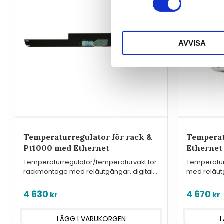
AVVISA
Temperaturregulator för rack &
Temperat
Pt1000 med Ethernet
Ethernet
Temperaturregulator/temperaturvakt för
Temperatur
rackmontage med reläutgångar, digitala
med reläutg
in och nätverksanslutning för extern
nätverksans
temperaturgivare typ Pt1000.
4 630
4 670
kr
kr