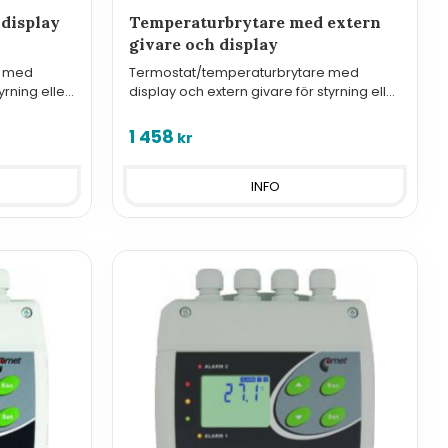
display
Temperaturbrytare med extern
givare och display
e med
Termostat/temperaturbrytare med
yrning eller
display och extern givare för styrning eller
övervakning.
1 458
kr
INFO