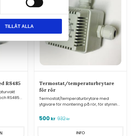
TILLÅT ALLA
ed RS485
Termostat/temperaturbrytare
för rör
turvakt
 och RS485
Termostat/temperaturbrytare med
ytgivare för montering på rör, för styrning
eller övervakning.
500
932
kr
kr
INFO