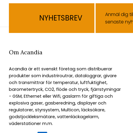
Anmäl dig ti
NYHETSBREV
senaste nyh
Om Acandia
Acandia är ett svenskt företag som distribuerar
produkter som industriroutrar, dataloggrar, givare
och transmittrar för temperatur, luftfuktighet,
barometertryck, CO2, flöde och tryck, fjärrstyrningar
- GSM, Ethernet eller Wifi, gaslarm för giftiga och
explosiva gaser, gasberedning, displayer och
regulatorer, styrsystem, Multicon, läcksökare,
godstjockleksmätare, vattenläckagelarm,
väderstationer m.m.