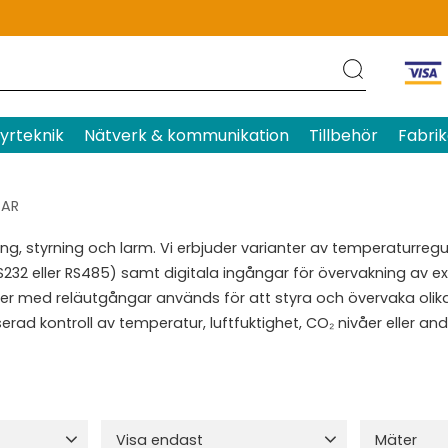
yrteknik
Nätverk & kommunikation
Tillbehör
Fabrik
GAR
g, styrning och larm. Vi erbjuder varianter av temperaturreg
232 eller RS485) samt digitala ingångar för övervakning av ex
eter med reläutgångar används för att styra och övervaka olik
rad kontroll av temperatur, luftfuktighet, CO₂ nivåer eller an
Visa endast
Mäter