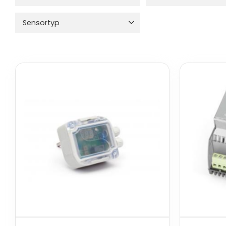
500
4 670
Comet System
6
Sensortyp
Sensit
6
Pt1000
3