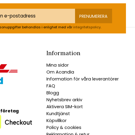
PRENUMERERA
sonuppgifter behandlas i enlighet med vår
integritetspolicy
.
Information
Mina sidor
Om Acandia
Information för våra leverantörer
FAQ
Blogg
Nyhetsbrev arkiv
Aktivera SIM-kort
 företag
Kundtjänst
Köpvillkor
Policy & cookies
Reklamation & retur