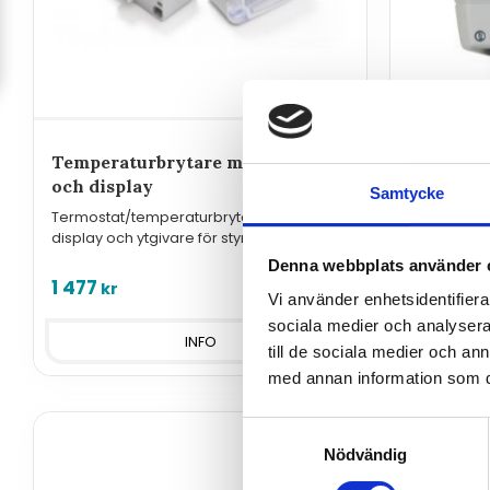
Temperaturbrytare med ytgivare
Temperat
och display
med Ethe
Samtycke
Termostat/temperaturbrytare med
Temperatur
display och ytgivare för styrning eller
med reläutg
övervakning.
nätverksans
Denna webbplats använder 
temperaturg
1 477
4 560
kr
kr
Vi använder enhetsidentifierar
sociala medier och analysera 
INFO
till de sociala medier och a
med annan information som du 
Samtyckesval
Nödvändig