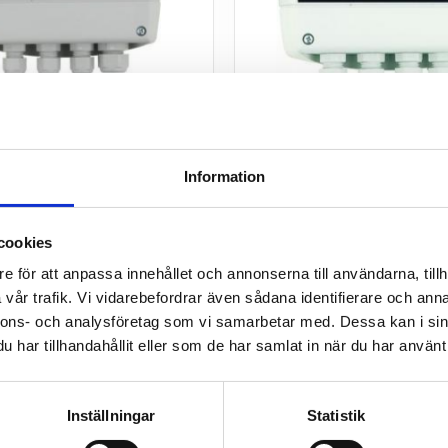
urregulator för Pt1000
Temperaturregulator fö
rnet
med RS232
Information
regulator/temperaturvakt
Temperaturregulator/tempera
ångar, digitala in och
med reläutgångar, digitala in
lutning för extern
för extern temperaturgivare ty
cookies
ivare typ Pt1000.
3 010
kr
e för att anpassa innehållet och annonserna till användarna, tillh
vår trafik. Vi vidarebefordrar även sådana identifierare och anna
nnons- och analysföretag som vi samarbetar med. Dessa kan i sin
har tillhandahållit eller som de har samlat in när du har använt 
Inställningar
Statistik