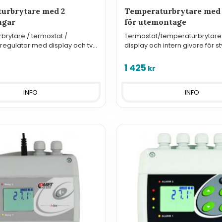
urbrytare med 2
Temperaturbrytare med 
ngar
för utemontage
rytare / termostat /
Termostat/temperaturbrytar
regulator med display och två
display och intern givare för st
r för styrning och
övervakning.
g.
1 425
kr
INFO
INFO