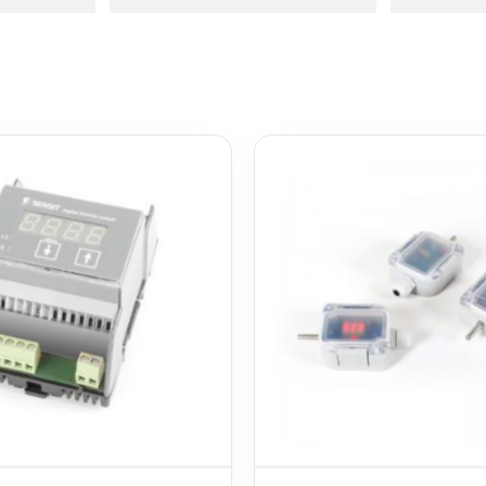
Finns i lager
12
Temperat