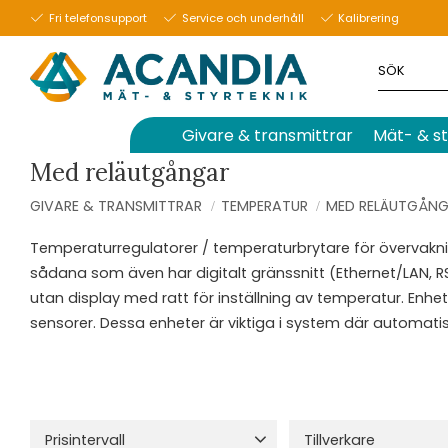
Fri telefonsupport
Service och underhåll
Kalibrering
Givare & transmittrar
Mät- & st
Med reläutgångar
GIVARE & TRANSMITTRAR
TEMPERATUR
MED RELÄUTGÅN
Temperaturregulatorer / temperaturbrytare för övervaknin
sådana som även har digitalt gränssnitt (Ethernet/LAN, RS
utan display med ratt för inställning av temperatur. Enh
sensorer. Dessa enheter är viktiga i system där automatise
Prisintervall
Tillverkare