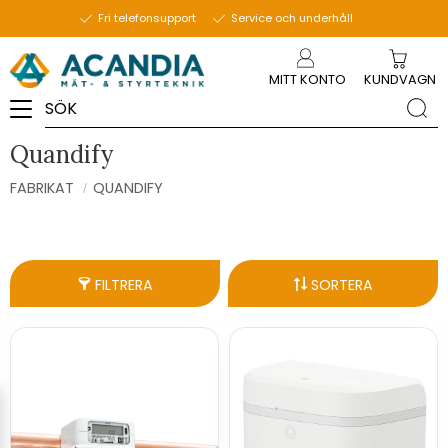
Fri telefonsupport
Service och underhåll
Meny
MITT KONTO
KUNDVAGN
Quandify
FABRIKAT
QUANDIFY
FILTRERA
SORTERA