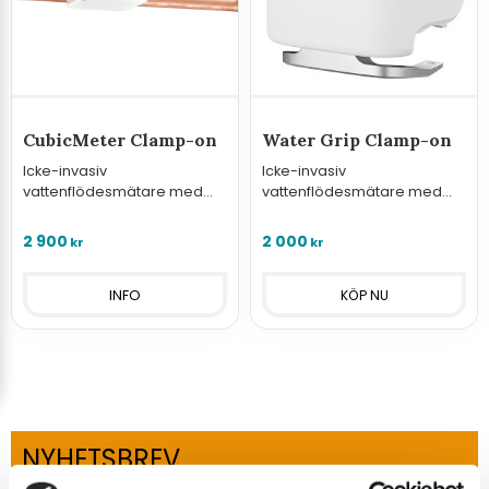
CubicMeter Clamp-on
Water Grip Clamp-on
Icke-invasiv
Icke-invasiv
vattenflödesmätare med
vattenflödesmätare med
ultraljud och sensor för
ultraljud och sensor för
läckagedetektering.
läckagedetektering.
2 900
2 000
kr
kr
INFO
NYHETSBREV