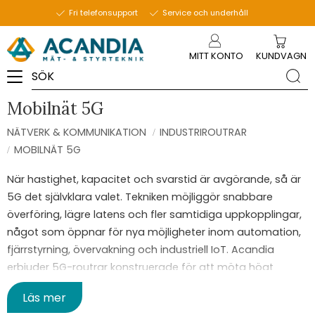
Fri telefonsupport
Service och underhåll
Meny
MITT KONTO
KUNDVAGN
Mobilnät 5G
NÄTVERK & KOMMUNIKATION
INDUSTRIROUTRAR
MOBILNÄT 5G
När hastighet, kapacitet och svarstid är avgörande, så är
5G det självklara valet. Tekniken möjliggör snabbare
överföring, lägre latens och fler samtidiga uppkopplingar,
något som öppnar för nya möjligheter inom automation,
fjärrstyrning, övervakning och industriell IoT. Acandia
erbjuder 5G-routrar konstruerade för att möta högt
ställda krav i tekniskt krävande miljöer.
Läs mer