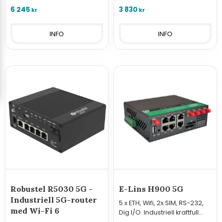
6 245
3 830
kr
kr
INFO
INFO
Robustel R5030 5G -
E-Lins H900 5G
Industriell 5G-router
5 x ETH, Wifi, 2x SIM, RS-232,
med Wi-Fi 6
Dig I/O. Industriell kraftfull
mobilnätsrouter med stöd