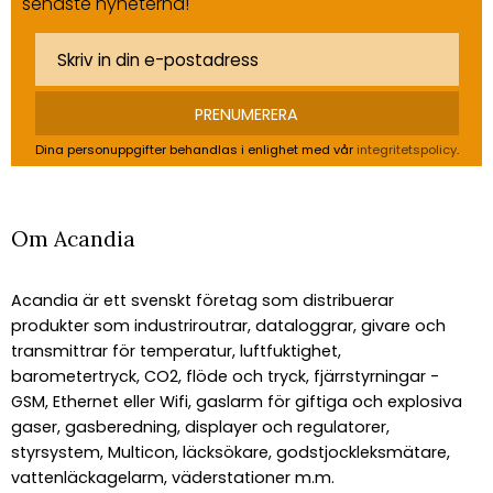
senaste nyheterna!
PRENUMERERA
Dina personuppgifter behandlas i enlighet med vår
integritetspolicy
.
Om Acandia
Acandia är ett svenskt företag som distribuerar
produkter som industriroutrar, dataloggrar, givare och
transmittrar för temperatur, luftfuktighet,
barometertryck, CO2, flöde och tryck, fjärrstyrningar -
GSM, Ethernet eller Wifi, gaslarm för giftiga och explosiva
gaser, gasberedning, displayer och regulatorer,
styrsystem, Multicon, läcksökare, godstjockleksmätare,
vattenläckagelarm, väderstationer m.m.