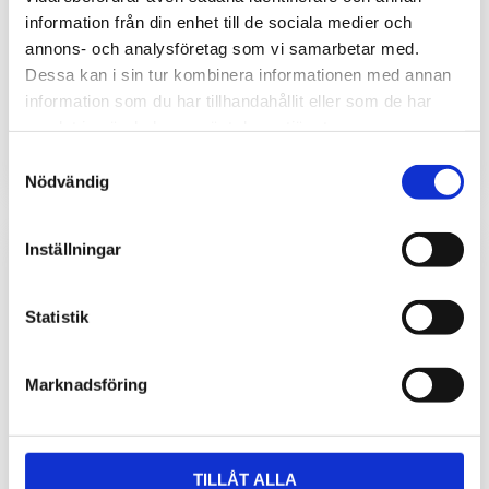
Teltonika RUTM56
Teltonika RUTX50
information från din enhet till de sociala medier och
Mobilnätsrouter 5G med
Mobilnätsrouter 5G, WiFi, GPS
annons- och analysföretag som vi samarbetar med.
dual modem, 5x GB ETH, WiFi,
Dessa kan i sin tur kombinera informationen med annan
eSIM
information som du har tillhandahållit eller som de har
7 200
4 968
kr
kr
samlat in när du har använt deras tjänster.
Samtyckesval
Nödvändig
Inställningar
Statistik
Marknadsföring
TILLÅT ALLA