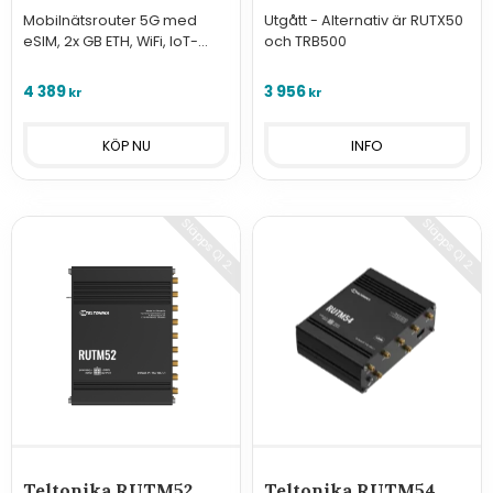
Mobilnätsrouter 5G med
Utgått - Alternativ är RUTX50
eSIM, 2x GB ETH, WiFi, IoT-
och TRB500
stöd
4 389
3 956
kr
kr
INFO
S
l
ä
p
p
s
Q
1
2
2
S
l
ä
p
p
s
Q
1
2
2
0
5
0
5
Teltonika RUTM52
Teltonika RUTM54