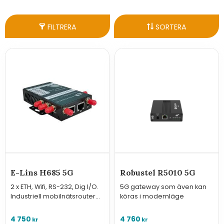
FILTRERA
SORTERA
E-Lins H685 5G
Robustel R5010 5G
2 x ETH, Wifi, RS-232, Dig I/O.
5G gateway som även kan
Industriell mobilnätsrouter
köras i modemläge
med många avancerade
funktioner i kompakt format.
4 750
4 760
kr
kr