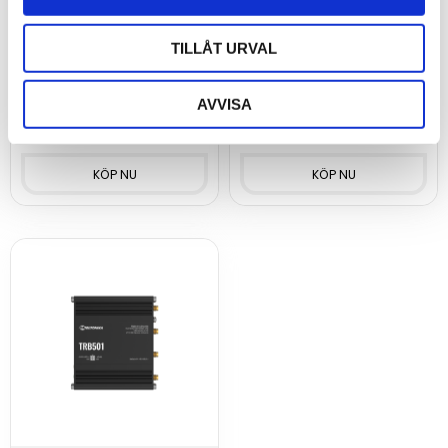
Teltonika RUTX50 3-
Teltonika Router 5G
pack
SA, RedCap
TILLÅT URVAL
Mobilnätsrouter 5G, WiFi, GPS
Mobilnätsrouter 5G RedCap,
3-pack
2x 10/100 Mbps ETH, Wi-Fi 4
AVVISA
13 895
2 993
kr
kr