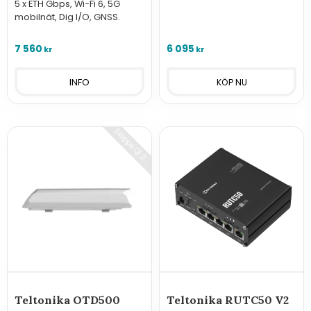
5 x ETH Gbps, Wi-Fi 6, 5G
för 5G
mobilnät, Dig I/O, GNSS.
7 560
6 095
kr
kr
INFO
S
l
ä
p
p
s
Q
1
2
2
0
5
Teltonika OTD500
Teltonika RUTC50 V2