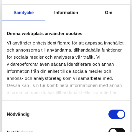
Nerladdning:
Senaste firmare till version WRT hittar du här
!
Samtycke
Information
Om
Denna webbplats använder cookies
STÄLL EN FRÅGA OM PRODUKTEN
Vi använder enhetsidentifierare för att anpassa innehållet
och annonserna till användarna, tillhandahålla funktioner
för sociala medier och analysera vår trafik. Vi
vidarebefordrar även sådana identifierare och annan
Omdömen
information från din enhet till de sociala medier och
annons- och analysföretag som vi samarbetar med.
Du
Dessa kan i sin tur kombinera informationen med annan
information som du har tillhandahållit eller som de har
samlat in när du har använt deras tjänster.
Samtyckesval
Nödvändig