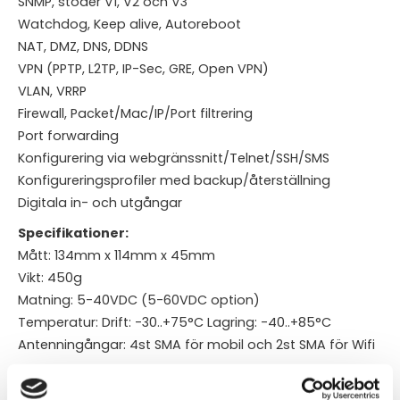
SNMP, stöder V1, V2 och V3
Watchdog, Keep alive, Autoreboot
NAT, DMZ, DNS, DDNS
VPN (PPTP, L2TP, IP-Sec, GRE, Open VPN)
VLAN, VRRP
Firewall, Packet/Mac/IP/Port filtrering
Port forwarding
Konfigurering via webgränssnitt/Telnet/SSH/SMS
Konfigureringsprofiler med backup/återställning
Digitala in- och utgångar
Specifikationer:
Mått: 134mm x 114mm x 45mm
Vikt: 450g
Matning: 5-40VDC (5-60VDC option)
Temperatur: Drift: -30..+75°C Lagring: -40..+85°C
Antenningångar: 4st SMA för mobil och 2st SMA för Wifi