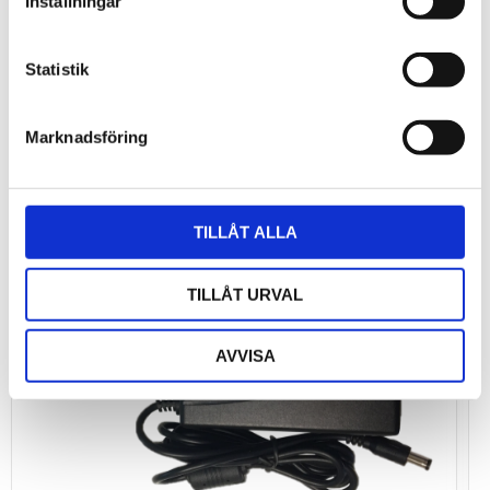
Inställningar
Bli den första att lämna ett omdöme.
Statistik
Marknadsföring
TILLÅT ALLA
TILLÅT URVAL
AVVISA