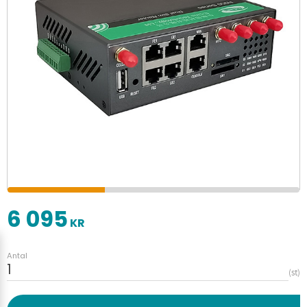
6 095
KR
Antal
st