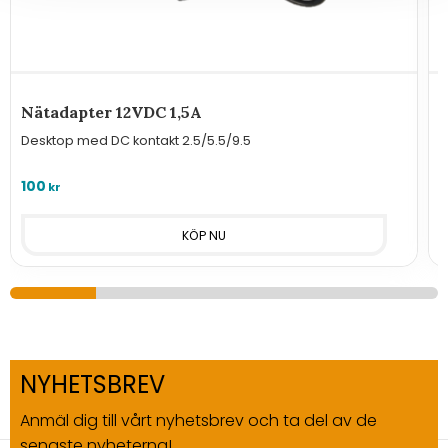
Nätadapter 12VDC 1,5A
Desktop med DC kontakt 2.5/5.5/9.5
A
100
7
kr
NYHETSBREV
Anmäl dig till vårt nyhetsbrev och ta del av de
senaste nyheterna!