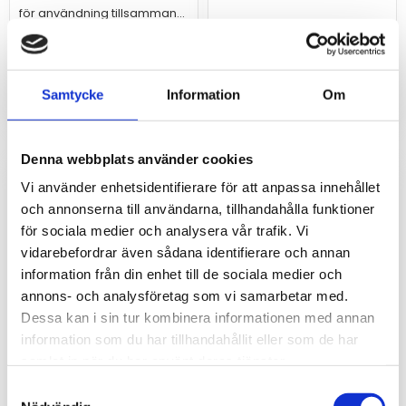
för användning tillsammans
med flödessensor FA1bi.
3 648
2 804
kr
kr
Samtycke
Information
Om
INFO
Denna webbplats använder cookies
Vi använder enhetsidentifierare för att anpassa innehållet
och annonserna till användarna, tillhandahålla funktioner
för sociala medier och analysera vår trafik. Vi
vidarebefordrar även sådana identifierare och annan
information från din enhet till de sociala medier och
annons- och analysföretag som vi samarbetar med.
Dessa kan i sin tur kombinera informationen med annan
information som du har tillhandahållit eller som de har
samlat in när du har använt deras tjänster.
Fuktvakt med
Fuktvaktselektronik
Samtyckesval
flödeskammare
LA1.1