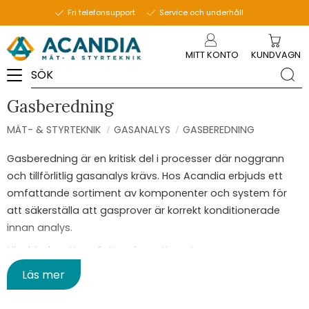
Fri telefonsupport
Service och underhåll
Meny
MITT KONTO
KUNDVAGN
Gasberedning
MÄT- & STYRTEKNIK
GASANALYS
GASBEREDNING
Gasberedning är en kritisk del i processer där noggrann
och tillförlitlig gasanalys krävs. Hos Acandia erbjuds ett
omfattande sortiment av komponenter och system för
att säkerställa att gasprover är korrekt konditionerade
innan analys.
Vi erbjuder ett omfattande sortiment av
gasberedningskomponenter från
M&C – MC Techgroup
.
Läs mer
Sortimentet omfattar gaskylare, gaspumpar, filter,
fuktvakter, flödesmätare och mycket mer för professionell