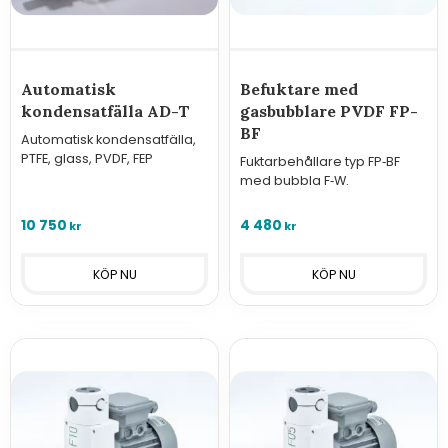
Automatisk
Befuktare med
kondensatfälla AD-T
gasbubblare PVDF FP-
BF
Automatisk kondensatfälla,
PTFE, glass, PVDF, FEP
Fuktarbehållare typ FP‑BF
med bubbla F‑W.
10 750
4 480
kr
kr