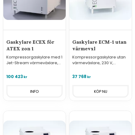
Gaskylare ECEX för
Gaskylare ECM-1 utan
ATEX zon 1
värmevxl
Kompressorgaskylare med 1
Kompressorgaskylare utan
Jet-Stream värmeväxlare,
värmeväxlare, 230 V,
ECEX för ATEX zon 1.
avsedd för 1 Jet-stream
värmeväxlare.
100 423
37 768
kr
kr
INFO