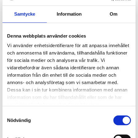
Samtycke
Information
Om
Denna webbplats använder cookies
Vi använder enhetsidentifierare för att anpassa innehållet
och annonserna till användarna, tillhandahålla funktioner
för sociala medier och analysera vår trafik. Vi
vidarebefordrar även sådana identifierare och annan
information från din enhet till de sociala medier och
annons- och analysföretag som vi samarbetar med.
Dessa kan i sin tur kombinera informationen med annan
information som du har tillhandahållit eller som de har
Universalfilter FP-2T-D för fuktvakt LA1S
samlat in när du har använt deras tjänster.
Universalfilter för gasanalys med anslutning för fuktvakt
Samtyckesval
LA1S.
Nödvändig
4 093
kr