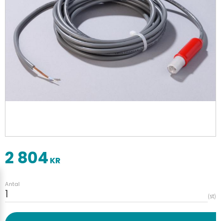
2 804
KR
Antal
st