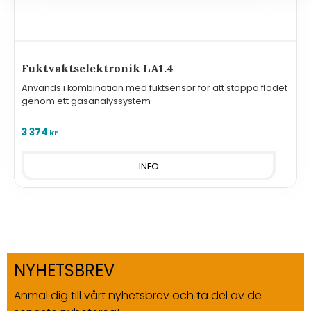
Fuktvaktselektronik LA1.4
Används i kombination med fuktsensor för att stoppa flödet
genom ett gasanalyssystem
3 374
kr
INFO
NYHETSBREV
Anmäl dig till vårt nyhetsbrev och ta del av de