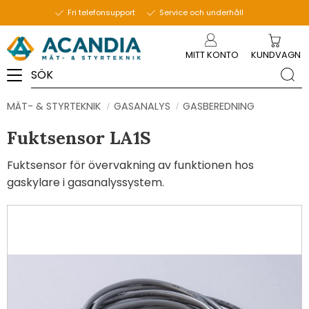
Fri telefonsupport
Service och underhåll
Meny
MITT KONTO
KUNDVAGN
MÄT- & STYRTEKNIK
GASANALYS
GASBEREDNING
Fuktsensor LA1S
Fuktsensor för övervakning av funktionen hos
gaskylare i gasanalyssystem.