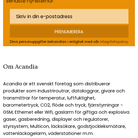
senaste nyheterna!
PRENUMERERA
Dina personuppgifter behandlas i enlighet med vår
integritetspolicy
.
Om Acandia
Acandia är ett svenskt företag som distribuerar
produkter som industriroutrar, dataloggrar, givare och
transmittrar för temperatur, luftfuktighet,
barometertryck, CO2, flöde och tryck, fjärrstyrningar -
GSM, Ethernet eller Wifi, gaslarm för giftiga och explosiva
gaser, gasberedning, displayer och regulatorer,
styrsystem, Multicon, läcksökare, godstjockleksmätare,
vattenläckagelarm, väderstationer m.m.