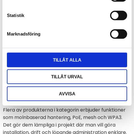
Accesspunkter för
Statistik
professionella inomhusmiljöer
WiFi 6 är ett relevant val i installationer där nätverket
Marknadsföring
behöver hantera många samtidiga anslutningar på
ett stabilt sätt. För inomhusmiljöer som kontor,
utbildningslokaler, fastigheter och andra
TILLÅT ALLA
verksamheter kan rätt accesspunkt bidra till en mer
driftsäker och lättadministrerad nätverkslösning. I
Acandias sortiment finns flera inomhusmodeller från
TILLÅT URVAL
EnGenius som är anpassade för professionell
användning och som kan integreras i både mindre
AVVISA
och större nätverksmiljöer.
Flera av produkterna i kategorin erbjuder funktioner
som molnbaserad hantering, PoE, mesh och WPA3.
Det gör dem lämpliga i projekt där man vill göra
installation, drift och löpande administration enklare.