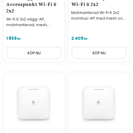
Accesspunkt Wi-Fi 6
Wi-Fi 6 2x2
2x2
Molnhanterad Wi-Fi 6 2x2
inomhus-AP med mesh och
Wi-Fi 6 2x2 vägg-AP,
PoE, upp till 1200/574 Mbps
molnhanterad, mesh,
för stabilt nät i kontor och
1200/574 Mbps, PoE-in och
skola.
PoE-out (kräver 802.3at)
1 859
2 409
kr
kr