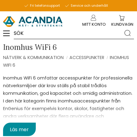
Fri telefonsupport
Service och underhåll
Meny
MITT KONTO
KUNDVAGN
Inomhus WiFi 6
NÄTVERK & KOMMUNIKATION
ACCESSPUNKTER
INOMHUS
WIFI 6
Inomhus WiFi 6 omfattar accesspunkter för professionella
nätverksmiljöer där krav ställs på stabil trådlös
kommunikation, god kapacitet och smidig administration.
I den här kategorin finns inomhusaccesspunkter från
EnGenius för exempelvis kontor, skolor, fastigheter och
andra verksamheter där flera användare och
uppkopplade enheter delar samma nätverk. Sortimentet
Läs mer
omfattar modeller med bland annat molnhantering, PoE,