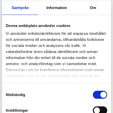
Samtycke
Information
Om
Denna webbplats använder cookies
Vi använder enhetsidentifierare för att anpassa innehållet
och annonserna till användarna, tillhandahålla funktioner
EnGenius Fit EWS356-
för sociala medier och analysera vår trafik. Vi
FIT – Managed
vidarebefordrar även sådana identifierare och annan
inomhus Wi-Fi 6
information från din enhet till de sociala medier och
Accesspunkt
annons- och analysföretag som vi samarbetar med.
Prisvärd Wi-Fi 6 AP (AX1800)
Dessa kan i sin tur kombinera informationen med annan
för företag. Hanteras via
moln eller kontroller. Snabb,
information som du har tillhandahållit eller som de har
stabil och enkel att installera
samlat in när du har använt deras tjänster.
812
kr
med PoE.
Samtyckesval
Nödvändig
Inställningar