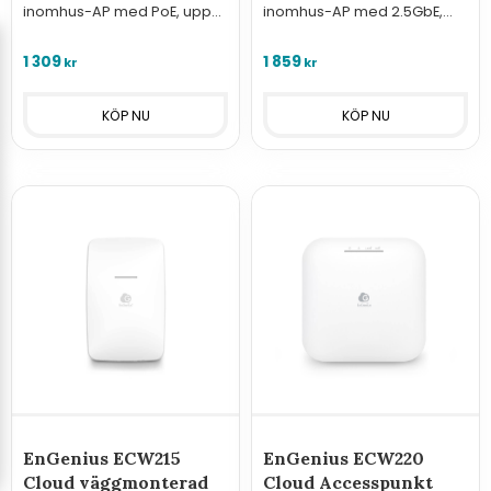
inomhus-AP med PoE, upp
inomhus-AP med 2.5GbE,
till 2400/574 Mbps, WPA3 och
PoE-in (802.3at), mesh och
mesh-stöd
WPA3. Upp till 2400/1148
1 309
1 859
kr
kr
Mbps.
EnGenius ECW215
EnGenius ECW220
Cloud väggmonterad
Cloud Accesspunkt