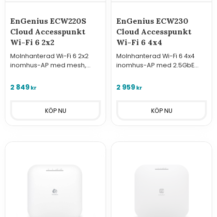
EnGenius ECW220S
EnGenius ECW230
Cloud Accesspunkt
Cloud Accesspunkt
Wi-Fi 6 2x2
Wi-Fi 6 4x4
Molnhanterad Wi-Fi 6 2x2
Molnhanterad Wi-Fi 6 4x4
inomhus-AP med mesh,
inomhus-AP med 2.5GbE
1200/600 Mbps, PoE och
PoE+, mesh och upp till
WIDS/WIPS-säkerhet.
2400/1200 Mbps.
2 849
2 959
kr
kr