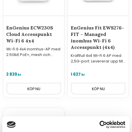
EnGenius ECW230S
EnGenius Fit EWS276-
Cloud Accesspunkt
FIT – Managed
Wi-Fi 6 4x4
inomhus Wi-Fi 6
Accesspunkt (4x4)
Wi-Fi 6 4x4 inomhus-AP med
2.5GbE PoE+, mesh och
Kraftfull 4x4 Wi-Fi 6 AP med
WIDS/WIPS. Upp till 2400/1200
2,5G-port. Levererar upp till
Mbps.
3548 Mbps. Perfekt för täta
miljöer och hanteras enkelt
3 839
1 637
kr
kr
via moln eller FitController.