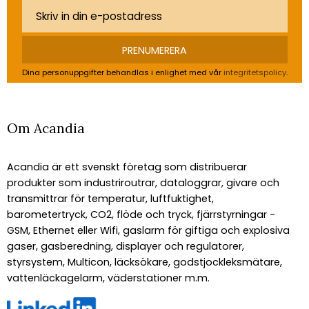
PRENUMERERA
Dina personuppgifter behandlas i enlighet med vår
integritetspolicy
.
Om Acandia
Acandia är ett svenskt företag som distribuerar
produkter som industriroutrar, dataloggrar, givare och
transmittrar för temperatur, luftfuktighet,
barometertryck, CO2, flöde och tryck, fjärrstyrningar -
GSM, Ethernet eller Wifi, gaslarm för giftiga och explosiva
gaser, gasberedning, displayer och regulatorer,
styrsystem, Multicon, läcksökare, godstjockleksmätare,
vattenläckagelarm, väderstationer m.m.