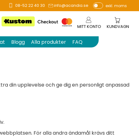
08-52 22 40 30
info@acandia.se
exkl. moms
P
ri
s
MITT KONTO
KUNDVAGN
e
r
at
Blogg
Alla produkter
FAQ
vi
s
a
s
ttra din upplevelse och ge dig en personligt anpassad
v.
 webbplatsen. För alla andra ändamål krävs ditt