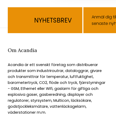
Anmäl dig ti
NYHETSBREV
senaste nyh
Om Acandia
Acandia är ett svenskt företag som distribuerar
produkter som industriroutrar, dataloggrar, givare
och transmittrar för temperatur, luftfuktighet,
barometertryck, CO2, flöde och tryck, fjärrstyrningar
- GSM, Ethernet eller Wifi, gaslarm för giftiga och
explosiva gaser, gasberedning, displayer och
regulatorer, styrsystem, Multicon, läcksökare,
godstjockleksmätare, vattenläckagelarm,
väderstationer m.m.