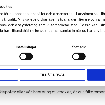
cookies
e för att anpassa innehållet och annonserna till användarna, tillh
t förstå hur besökare interagerar med webbplatser genom
vår trafik. Vi vidarebefordrar även sådana identifierare och anna
nnons- och analysföretag som vi samarbetar med. Dessa kan i sin
har tillhandahållit eller som de har samlat in när du har använt 
esökare på webbplatser. Vi använder dessa cookies för 
även att mäta effektiviteten av våra marknadsföringskamp
Inställningar
Statistik
klassificeras tillsammans med utfärdarna av enskilda coo
TILLÅT URVAL
iepolicy eller vår hantering av cookies, är du välkomme