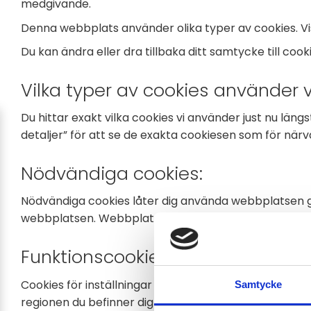
medgivande.
Denna webbplats använder olika typer av cookies. Vis
Du kan ändra eller dra tillbaka ditt samtycke till coo
Vilka typer av cookies använder v
Du hittar exakt vilka cookies vi använder just nu läng
detaljer” för att se de exakta cookiesen som för när
Nödvändiga cookies:
Nödvändiga cookies låter dig använda webbplatsen g
webbplatsen. Webbplatsen fungerar inte korrekt uta
Funktionscookies:
Cookies för inställningar låter en webbplats komma i
Samtycke
regionen du befinner dig i.