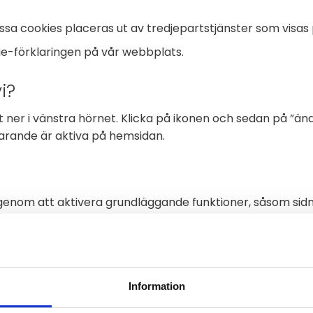
sa cookies placeras ut av tredjepartstjänster som visas 
kie-förklaringen på vår webbplats.
i?
st ner i vänstra hörnet. Klicka på ikonen och sedan på ”än
varande är aktiva på hemsidan.
enom att aktivera grundläggande funktioner, såsom sidn
n dessa cookies.
håg information som ändrar hur webbplatsen fungerar eller
Information