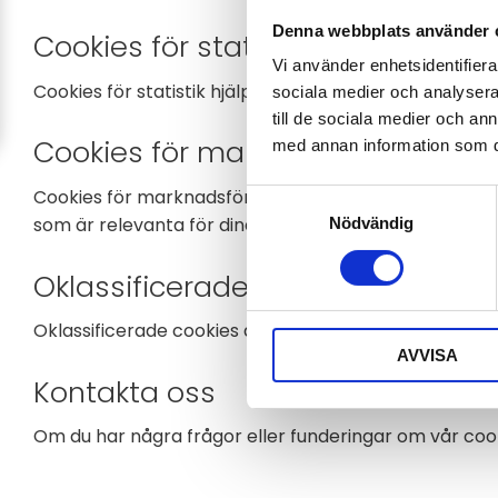
Denna webbplats använder 
Cookies för statistik:
Vi använder enhetsidentifierar
Cookies för statistik hjälper en webbplatsägare at
sociala medier och analysera 
till de sociala medier och a
Cookies för marknadsföring:
med annan information som du 
Cookies för marknadsföring används för att spåra b
Samtyckesval
som är relevanta för dina intressen. De hjälper oss 
Nödvändig
Oklassificerade cookies
Oklassificerade cookies är cookies som håller på att 
AVVISA
Kontakta oss
Om du har några frågor eller funderingar om vår cook