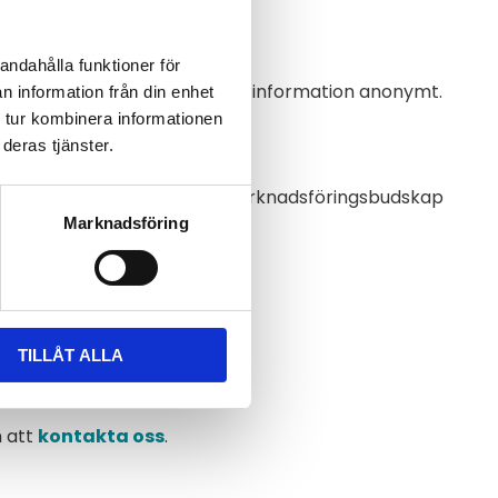
andahålla funktioner för
 att samla och rapportera in information anonymt.
n information från din enhet
 tur kombinera informationen
deras tjänster.
att leverera annonser och marknadsföringsbudskap
anjer.
Marknadsföring
kies.
TILLÅT ALLA
n att
kontakta oss
.