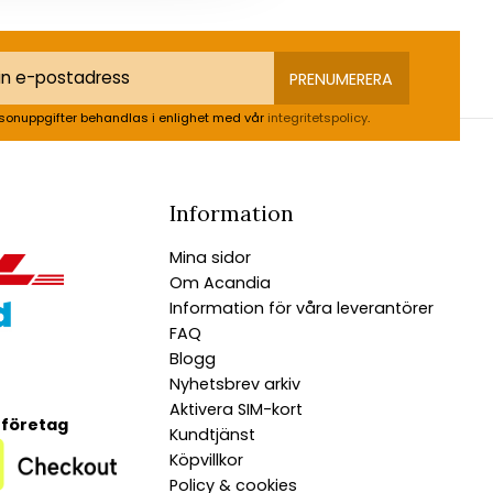
PRENUMERERA
sonuppgifter behandlas i enlighet med vår
integritetspolicy
.
Information
Mina sidor
Om Acandia
Information för våra leverantörer
FAQ
Blogg
Nyhetsbrev arkiv
Aktivera SIM-kort
 företag
Kundtjänst
Köpvillkor
Policy & cookies