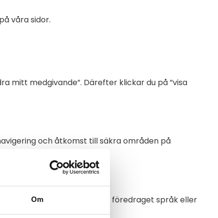
på våra sidor.
dra mitt medgivande”. Därefter klickar du på ”visa
avigering och åtkomst till säkra områden på
 visas. Detta kan t.ex. vara föredraget språk eller
Om