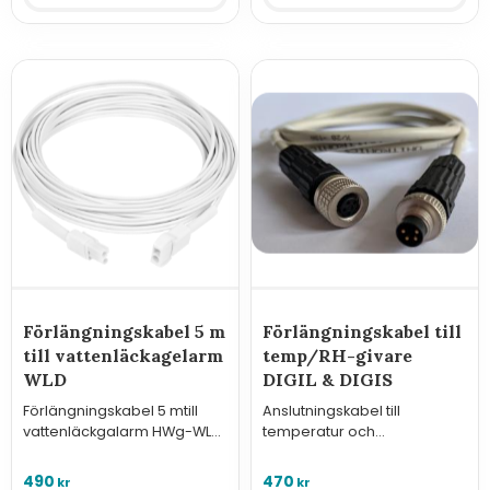
Förlängningskabel 5 m
Förlängningskabel till
till vattenläckagelarm
temp/RH-givare
WLD
DIGIL & DIGIS
Förlängningskabel 5 mtill
Anslutningskabel till
vattenläckgalarm HWg-WLD,
temperatur och
HWg-WLD-Relay & SD-WLD.
luftfuktighetsgivare typ DIGIL-
E och DIGIS-E.
490
470
kr
kr