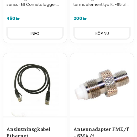
sensor till Comets logger
termoelement typ K, -65 till
U2422
+200°C
460
200
kr
kr
INFO
Anslutninsgkabel
Antennadapter FME/f
Ethernet
- SMA/f