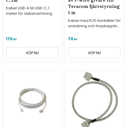
C, 1m
av 1-wire givare till
Teracom fjärrstyrning
Kabel USB-A till USB-C, 1
1 m
meter för dataöverföring
Kabel med RJ11-kontakter för
anslutning och ihopkoppling
av 1-wire givare till
fjärrstyrningarna från
170
70
kr
kr
Teracom