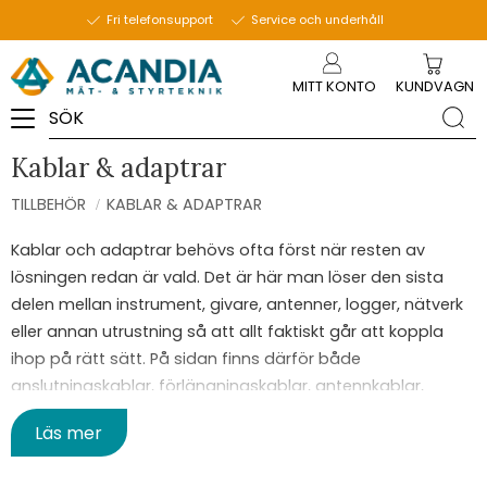
Fri telefonsupport
Service och underhåll
Meny
MITT KONTO
KUNDVAGN
Kablar & adaptrar
TILLBEHÖR
KABLAR & ADAPTRAR
Kablar och adaptrar behövs ofta först när resten av
lösningen redan är vald. Det är här man löser den sista
delen mellan instrument, givare, antenner, logger, nätverk
eller annan utrustning så att allt faktiskt går att koppla
ihop på rätt sätt. På sidan finns därför både
anslutningskablar, förlängningskablar, antennkablar,
gränssnittsadaptrar och andra delar som används när
Läs mer
kontaktdon, kabellängd eller signalväg inte stämmer direkt
från början.