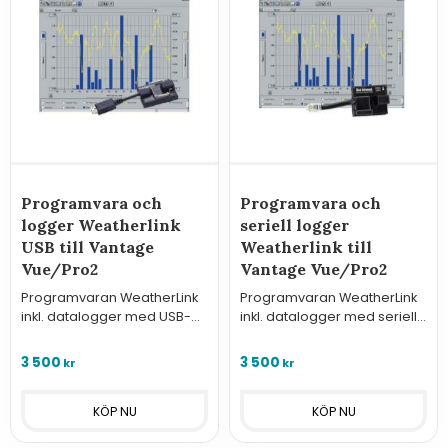
Programvara och
Programvara och
logger Weatherlink
seriell logger
USB till Vantage
Weatherlink till
Vue/Pro2
Vantage Vue/Pro2
Programvaran WeatherLink
Programvaran WeatherLink
inkl. datalogger med USB-
inkl. datalogger med seriell
anslutning för anslutning till
anslutning (RS232) för
väderstationer i serie
anslutning till väderstationer
3 500
3 500
kr
kr
Vantage Pro2/Vue eller
i serie Vantage Pro2/Vue
Envoy.
eller Envoy.