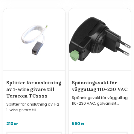
Splitter för anslutning
Spänningsvakt för
av 1-wire givare till
vägguttag 110-230 VAC
Teracom TCxxxx
Spänningsvakt för vägguttag
110-230 VAC, galvaniskt
Splitter för anslutning av 1-2
isolerad reläutgång.
1-wire givare till
fjärrstyrningar från Teracom
i serierna TCW1xx och TCG1xx
210
650
kr
kr