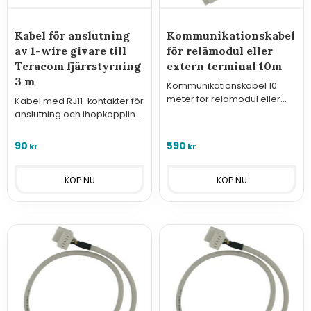
Kabel för anslutning
Kommunikationskabel
av 1-wire givare till
för relämodul eller
Teracom fjärrstyrning
extern terminal 10m
3 m
Kommunikationskabel 10
meter för relämodul eller
Kabel med RJ11-kontakter för
extern terminal
anslutning och ihopkoppling
av 1-wire givare till
fjärrstyrningarna från
90
590
kr
kr
Teracom