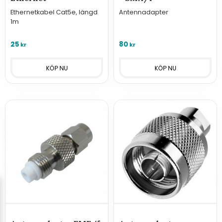
Ethernetkabel Cat5e, längd
Antennadapter
1m
25
80
kr
kr