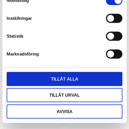
Nödvändig
Inställningar
Statistik
Marknadsföring
Antennkabel SMA/m-
Antennkabel SMA/m-
SMA/f, 3m
SMA/f, 5m
TILLÅT ALLA
Färdigkontakterad
Färdigkontakterad
antennkabel
antennkabel
TILLÅT URVAL
192
215
kr
kr
AVVISA