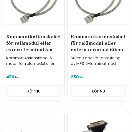
Kommunikationskabel
Kommunikationskabel
för relämodul eller
för relämodul eller
extern terminal 5m
extern terminal 60cm
Kommunikationskabel 5
60cm ​Kabel för anslutning
meter för relämodul eller
av MP016-terminal med
extern terminal
display och knappsats eller
MP018-utgångsrelämodul
430
280
kr
kr