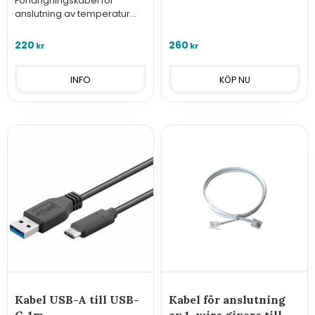
Förlängningskabel för
anslutning av temperatur
och luftfuktighetsgivare
DSRH-C till Websensor i serie
220
260
kr
kr
P8xx1.
INFO
Kabel USB-A till USB-
Kabel för anslutning