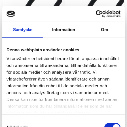
Samtycke
Information
Om
Denna webbplats använder cookies
Vi använder enhetsidentifierare för att anpassa innehållet
Antennkabel SMA/m-
Antennkabel SMA/m-
och annonserna till användarna, tillhandahålla funktioner
SMA/f, 1m
SMA/f, 20m
för sociala medier och analysera vår trafik. Vi
Färdigkontakterad
Färdigkontakterad
vidarebefordrar även sådana identifierare och annan
antennkabel
antennkabel
information från din enhet till de sociala medier och
annons- och analysföretag som vi samarbetar med.
181
625
kr
kr
Dessa kan i sin tur kombinera informationen med annan
information som du har tillhandahållit eller som de har
samlat in när du har använt deras tjänster.
Samtyckesval