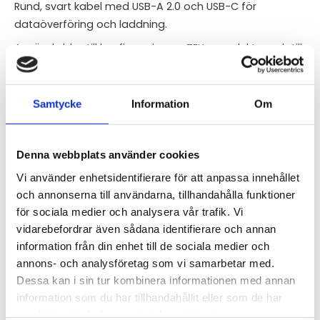
Rund, svart kabel med USB-A 2.0 och USB-C för
dataöverföring och laddning.
Används bl.a. till konfigurering av TELLs produkter och till
Comet dataloggrar serie U
Samtycke
Information
Om
STÄLL EN FRÅGA OM PRODUKTEN
Denna webbplats använder cookies
Vi använder enhetsidentifierare för att anpassa innehållet
Omdömen
och annonserna till användarna, tillhandahålla funktioner
för sociala medier och analysera vår trafik. Vi
Du
vidarebefordrar även sådana identifierare och annan
information från din enhet till de sociala medier och
annons- och analysföretag som vi samarbetar med.
Dessa kan i sin tur kombinera informationen med annan
information som du har tillhandahållit eller som de har
samlat in när du har använt deras tjänster.