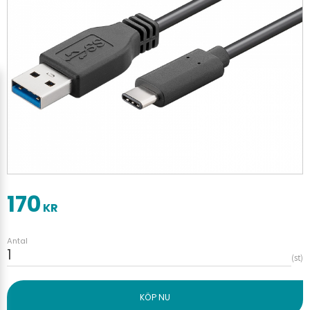
170
KR
Antal
st