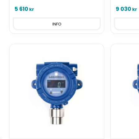
ppm, anal
samt reläut
5 610
9 030
kr
kr
INFO