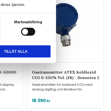
deras tjänster.
Marknadsföring
TILLÅT ALLA
 0-50000
Gastransmitter ATEX koldioxid
CO2 0-100% Vol. (IR) - Sensotox 2
 display,
Gastransmitter för koldioxid CO2 med
och
analog utgång och Modbus för
montering i Ex-klassade utrymmen.
18 390
kr