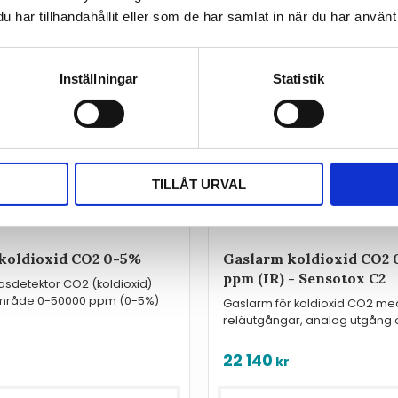
har tillhandahållit eller som de har samlat in när du har använt 
Inställningar
Statistik
TILLÅT URVAL
koldioxid CO2 0-5%
Gaslarm koldioxid CO2
ppm (IR) - Sensotox C2
sdetektor CO2 (koldioxid)
råde 0-50000 ppm (0-5%)
Gaslarm för koldioxid CO2 med
reläutgångar, analog utgång 
Modbus.
22 140
kr