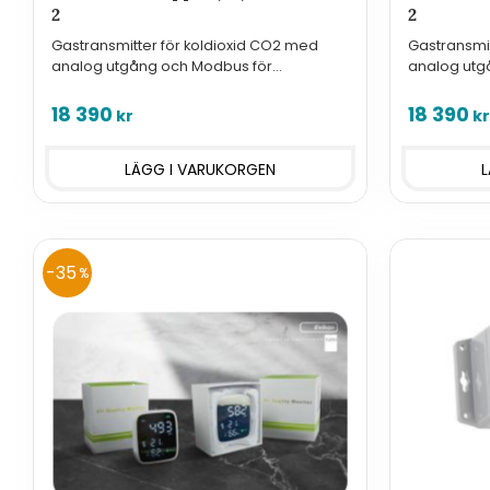
2
2
Gastransmitter för koldioxid CO2 med
Gastransmit
analog utgång och Modbus för
analog utg
montering i Ex-klassade utrymmen.
montering 
18 390
18 390
kr
kr
35
%