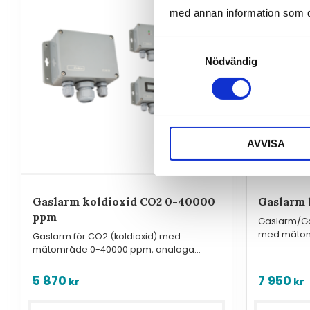
med annan information som du 
Samtyckesval
Nödvändig
AVVISA
Gaslarm koldioxid CO2 0-40000
Gaslarm 
ppm
Gaslarm/Ga
med mätom
Gaslarm för CO2 (koldioxid) med
mätområde 0-40000 ppm, analoga
utgångar, reläutgångar och Modbus.
5 870
7 950
kr
kr