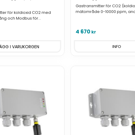
Gastransmitter för CO2 (koldi
mätområde 0-10000 ppm, an
ter för koldioxid CO2 med
utgångar och Modbus.
ång och Modbus för
i Ex-klassade utrymmen.
4 670
kr
INFO