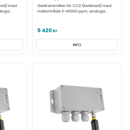
oxid) med
Gastransmitter för CO2 (koldioxid) med
aloga
mätområde 0-40000 ppm, analoga
utgångar och Modbus.
5 420
kr
INFO