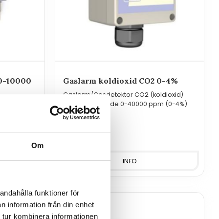
 0-10000
Gaslarm koldioxid CO2 0-4%
Gaslarm/Gasdetektor CO2 (koldioxid)
med mätområde 0-40000 ppm (0-4%)
 display,
och
5 840
kr
Om
INFO
andahålla funktioner för
n information från din enhet
 tur kombinera informationen