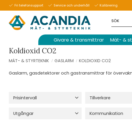
Fri telefonsupport
Service och underhåll
Kalibrering
Givare & transmittrar
Mät- & st
Koldioxid CO2
MÄT- & STYRTEKNIK
GASLARM
KOLDIOXID CO2
Gaslarm, gasdetektorer och gastransmittrar för övervakn
Prisintervall
Tillverkare
990
22 140
Evikon
18
Sensot
Utgångar
Kommunikation
0/4-20 mA
3
RS485 Modbus RTU
RS485 Modbus RTU
3
Wi-Fi
3