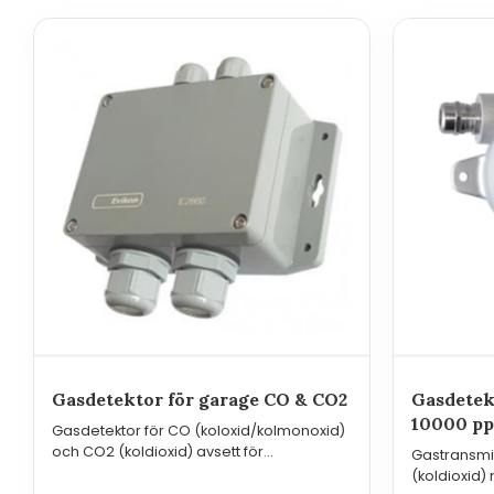
Relä(er)
3
Gasdetektor för garage CO & CO2
Gasdetek
10000 p
Gasdetektor för CO (koloxid/kolmonoxid)
och CO2 (koldioxid) avsett för
Gastransmi
parkeringsgarage, verkstäder eller andra
(koldioxid
utrymmen där avgaser kan förekomma