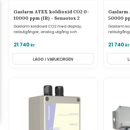
Gaslarm ATEX koldioxid CO2 0-
Gaslarm 
10000 ppm (IR) - Sensotox 2
50000 pp
Gaslarm koldioxid CO2 med display,
Gaslarm ko
reläutgångar, analog utgång och
reläutgång
Modbus för montering i Ex-klassade
Modbus för
utrymmen.
utrymmen.
21 740
21 740
kr
kr