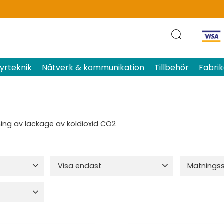
yrteknik
Nätverk & kommunikation
Tillbehör
Fabrik
ing av läckage av koldioxid CO2
Visa endast
Matnings
ran
13
Finns i lager
31
12 VDC
6
24VAC
11
3
Visa fler