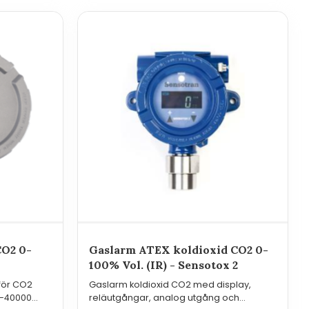
CO2 0-
Gaslarm ATEX koldioxid CO2 0-
100% Vol. (IR) - Sensotox 2
för CO2
Gaslarm koldioxid CO2 med display,
0-40000
reläutgångar, analog utgång och