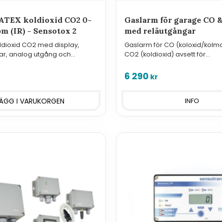
ATEX koldioxid CO2 0-
Gaslarm för garage CO 
m (IR) - Sensotox 2
med reläutgångar
ldioxid CO2 med display,
Gaslarm för CO (koloxid/kolm
ar, analog utgång och
CO2 (koldioxid) avsett för
 montering i Ex-klassade
parkeringsgarage, verkstäder 
utrymmen där avgaser kan f
6 290
kr
INFO