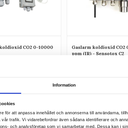
koldioxid CO2 0-10000
Gaslarm koldioxid CO2
ppm (IR) - Sensotox C2
r CO2 (koldioxid) med
Gaslarm för koldioxid CO2 med
 0-10000 ppm, analoga
reläutgångar, analog utgång 
reläutgångar och Modbus.
Modbus.
22 140
kr
Information
INFO
cookies
e för att anpassa innehållet och annonserna till användarna, tillh
vår trafik. Vi vidarebefordrar även sådana identifierare och anna
nnons- och analysföretag som vi samarbetar med. Dessa kan i sin