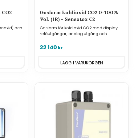
& CO2
Gaslarm koldioxid CO2 0-100%
Vol. (IR) - Sensotox C2
onoxid) och
Gaslarm för koldioxid CO2 med display,
reläutgångar, analog utgång och
eller andra
Modbus.
örekomma.
22 140
kr