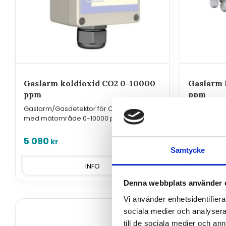
Gaslarm koldioxid CO2 0-10000
Gaslarm 
ppm
ppm
Gaslarm/Gasdetektor för CO2 (koldioxid)
Gaslarm fö
med mätområde 0-10000 ppm
mätområde
utgångar, 
5 090
5 120
kr
kr
Samtycke
INFO
Denna webbplats använder 
Vi använder enhetsidentifierar
sociala medier och analysera 
till de sociala medier och a