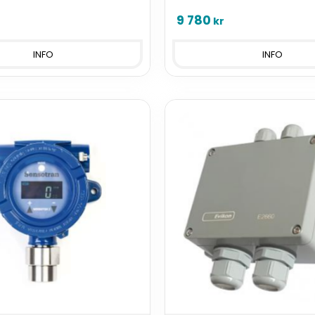
oga utgångar och Modbus
ppm, analoga utgångar och 
gångar som tillval.
samt reläutgångar som tillval.
9 780
kr
INFO
INFO