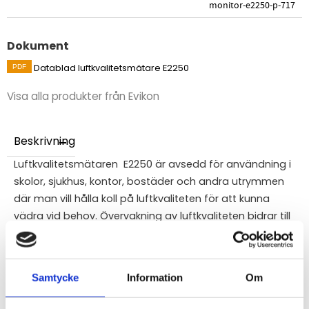
monitor-e2250-p-717
Dokument
Datablad luftkvalitetsmätare E2250
Visa alla produkter från Evikon
Beskrivning
Luftkvalitetsmätaren E2250 är avsedd för användning i
skolor, sjukhus, kontor, bostäder och andra utrymmen
där man vill hålla koll på luftkvaliteten för att kunna
vädra vid behov. Övervakning av luftkvaliteten bidrar till
att upprätthålla en bra arbetsmiljö för personal, kunder,
boende och alla andra.
Enheten mäter temperatur, relativ luftfuktighet och
Samtycke
Information
Om
CO2-nivå samt ger visuell indikation och ljudlarm när
CO2-nivån överstiger 1000 ppm. Övervakning av dessa