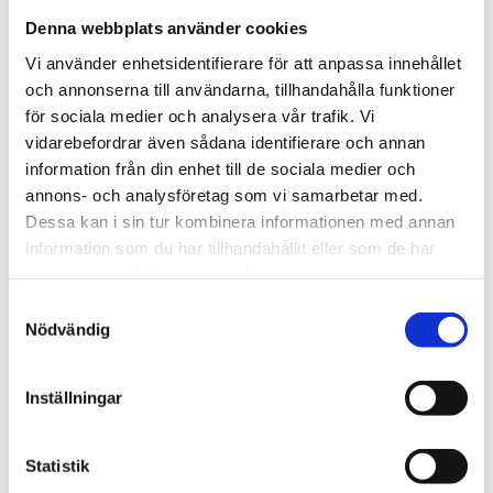
luftkvaliteten hjälper till att bedöma behovet av
Denna webbplats använder cookies
ventilation vilket ökar effektiviteten hos HVAC-
Vi använder enhetsidentifierare för att anpassa innehållet
systemen.
och annonserna till användarna, tillhandahålla funktioner
för sociala medier och analysera vår trafik. Vi
E2250 är en underhållsfri fristående plug and play-
vidarebefordrar även sådana identifierare och annan
enhet som drivs med medföljande USB-laddare och
information från din enhet till de sociala medier och
inbyggt laddningsbart batteri.
annons- och analysföretag som vi samarbetar med.
Dessa kan i sin tur kombinera informationen med annan
STÄLL EN FRÅGA OM PRODUKTEN
information som du har tillhandahållit eller som de har
samlat in när du har använt deras tjänster.
Samtyckesval
Nödvändig
Omdömen
Inställningar
Du
Statistik