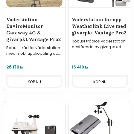
Väderstation
Väderstation för app -
EnviroMonitor
Weatherlink Live med
Gateway 4G &
givarpkt Vantage Pro2
givarpkt Vantage Pro2
Robust trådlös väderstation
bestående av givarpaket
Robust trådlös väderstation
Vantage Pro2 och
med mobiluppkoppling och
inomhusenhet som ansluts
batteribackup för fristående
till internet via Wifi eller LAN.
montage där det inte finns
26 130
15 410
kr
kr
matning eller
internetanslutning.