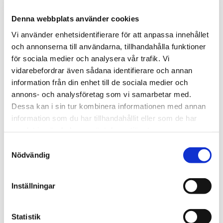
Denna webbplats använder cookies
Vi använder enhetsidentifierare för att anpassa innehållet
och annonserna till användarna, tillhandahålla funktioner
för sociala medier och analysera vår trafik. Vi
vidarebefordrar även sådana identifierare och annan
information från din enhet till de sociala medier och
annons- och analysföretag som vi samarbetar med.
Dessa kan i sin tur kombinera informationen med annan
information som du har tillhandahållit eller som de har
Solstrålnings- och
Solstrålnings- och
väderskydd till
väderskydd till givare
samlat in när du har använt deras tjänster.
Comets givare &
& transmittrar -
Samtyckesval
transmittrar
universal
Nödvändig
Metereologiskt skydd för
Metereologiskt skydd för 3:e
vädersensorer från Comet
parts vädersensorer, t.ex.
System inkl. platta för intern
temperatur- och
Inställningar
montering av instrument och
luftfuktighetsgivare,
2 980
2 980
kr
kr
givare.
universalutförande.
Statistik