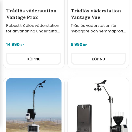
Trådlös väderstation
Trådlös väderstation
Vantage Pro2
Vantage Vue
Robust trådlös väderstation
Trådlös väderstation för
för användning under tuffa
nybörjare och hemmaproffs
förhållanden med
med Weatherlink konsol
Weatherlink konsol med WiFi
med WiFi och molntjänst.
14 990
9 990
kr
kr
och molntjänst.