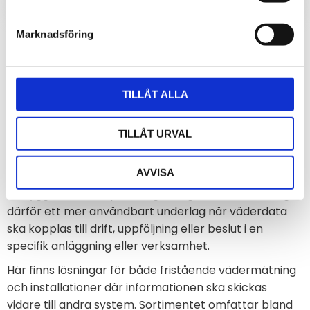
Marknadsföring
Lokala väderdata från den
plats där det faktiskt händer
TILLÅT ALLA
I många projekt är det inte tillräckligt att titta på
TILLÅT URVAL
väderprognoser eller mätvärden från en station flera
kilometer bort. Förhållandena kan skilja sig tydligt
AVVISA
mellan olika platser beroende på terräng, höjd,
bebyggelse och exponering. En egen väderstation ger
därför ett mer användbart underlag när väderdata
ska kopplas till drift, uppföljning eller beslut i en
specifik anläggning eller verksamhet.
Här finns lösningar för både fristående vädermätning
och installationer där informationen ska skickas
vidare till andra system. Sortimentet omfattar bland