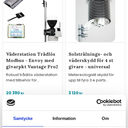
Väderstation Trådlös
Solstrålnings- och
Modbus - Envoy med
väderskydd för 4 st
givarpkt Vantage Pro2
givare - universal
Robust trådlös väderstation
Metereologiskt skydd för
med tillbehör för
upp till fyra 3:e parts
kommunikation via Modbus
vädersensorer, t.ex.
TCP eller RTU med
temperatur- och
20 390
3 120
kr
kr
överordnat system.
luftfuktighetsgivare,
universalutförande.
Samtycke
Information
Om