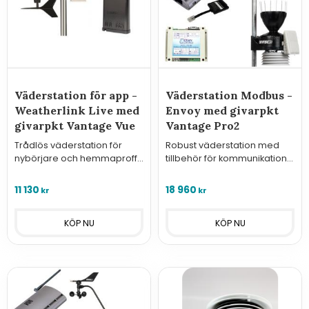
Väderstation för app -
Väderstation Modbus -
Weatherlink Live med
Envoy med givarpkt
givarpkt Vantage Vue
Vantage Pro2
Trådlös väderstation för
Robust väderstation med
nybörjare och hemmaproffs
tillbehör för kommunikation
bestående av givarpaket
via Modbus TCP eller RTU
Vantage Vue och
med överordnat system.
11 130
18 960
kr
kr
inomhusenhet som ansluts
till internet via Wifi eller LAN.