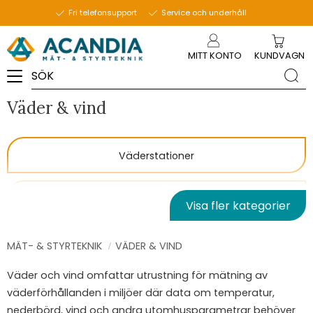
Fri telefonsupport
Service och underhåll
Meny
MITT KONTO
KUNDVAGN
Väder & vind
Väderstationer
Regnmätare
Visa fler kategorier
Reservdelar & tillbehör
MÄT- & STYRTEKNIK
VÄDER & VIND
Väder och vind omfattar utrustning för mätning av
väderförhållanden i miljöer där data om temperatur,
nederbörd, vind och andra utomhusparametrar behöver