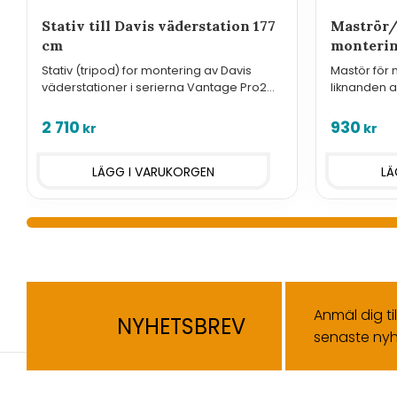
Stativ till Davis väderstation 177
Maströr/
cm
monterin
Stativ (tripod) for montering av Davis
Mastör för
väderstationer i serierna Vantage Pro2
liknanden alt
och Vue.
D7716 för m
2 710
930
kr
kr
Anmäl dig ti
NYHETSBREV
senaste nyh