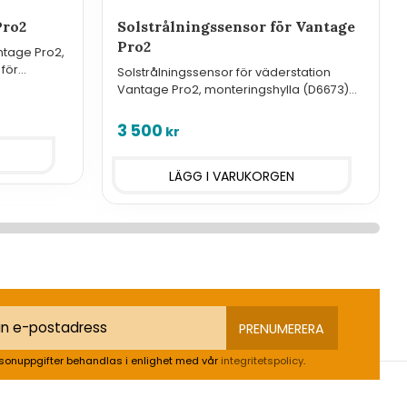
Pro2
Solstrålningssensor för Vantage
Pro2
ntage Pro2,
 för
Solstrålningssensor för väderstation
Vantage Pro2, monteringshylla (D6673)
behövs för montering.
3 500
kr
PRENUMERERA
sonuppgifter behandlas i enlighet med vår
integritetspolicy
.