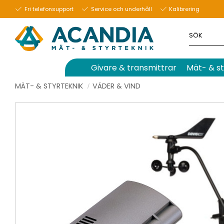
Fri telefonsupport
Service och underhåll
Kalibrering
Givare & transmittrar
Mät- & st
MÄT- & STYRTEKNIK
VÄDER & VIND