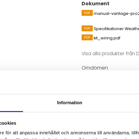
Dokument
manual-vantage-pro2
Specifikationer Weath
kit_wiring.pdf
Visa alla produkter från 
Omdömen
sorenhet med integrerade
Du
och luftfuktighet som ansluts
n Modbus gateway.
Information
cookies
e för att anpassa innehållet och annonserna till användarna, tillh
Bli den första att läm