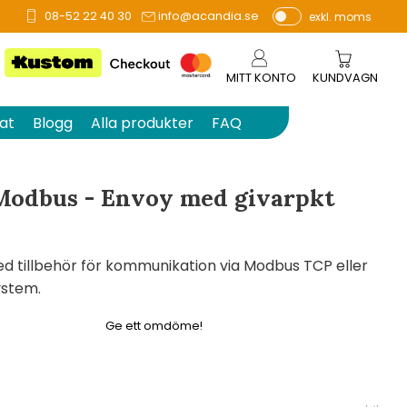
08-52 22 40 30
info@acandia.se
exkl. moms
å 0 betyg.
P
ri
s
MITT KONTO
KUNDVAGN
e
r
at
Blogg
Alla produkter
FAQ
vi
s
a
Modbus - Envoy med givarpkt
s
d tillbehör för kommunikation via Modbus TCP eller
ystem.
Ge ett omdöme!