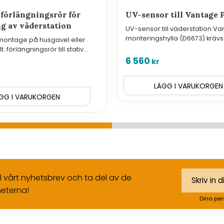
förlängningsrör för
UV-sensor till Vantage 
g av väderstation
UV-sensor till väderstation Va
monteringshylla (D6673) krävs
 montage på husgavel eller
montering.
. förlängningsrör till stativ
ontering av väderstation.
6 560
kr
ll vårt nyhetsbrev och ta del av de
eterna!
Dina per