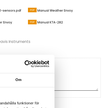
-sensors.pdf
Manual Weather Envoy
er Envoy
Manual KTA-282
Davis Instruments
Om
andahålla funktioner för
na ett omdöme.