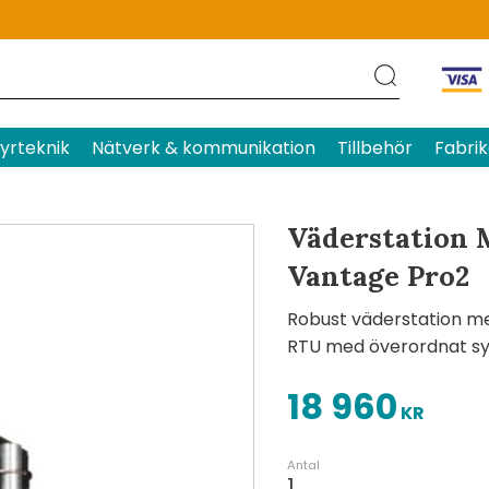
Produktens betyg
Baserat p
yrteknik
Nätverk & kommunikation
Tillbehör
Fabrik
Väderstation 
Vantage Pro2
Robust väderstation me
RTU med överordnat s
18 960
KR
Antal