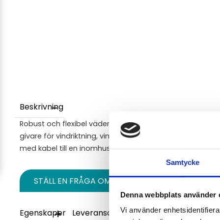
Beskrivning
Robust och flexibel väderstation bestående av ett sen
givare för vindriktning, vindhastighet, regn, temperatur 
med kabel till en inomhusenhet som i sin ansluts till e
Samtycke
STÄLL EN FRÅGA OM PRODUKTEN
Denna webbplats använder 
Vi använder enhetsidentifierar
Egenskaper
Leveransomfattning
Tillbehör
Video