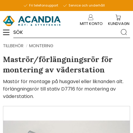
Fri telefonsupport
Service och underhåll
Meny
MITT KONTO
KUNDVAGN
TILLBEHÖR
MONTERING
Maströr/förlängningsrör för
montering av väderstation
Mastör för montage på husgavel eller liknanden alt.
förlängningsrör till stativ D7716 för montering av
väderstation.