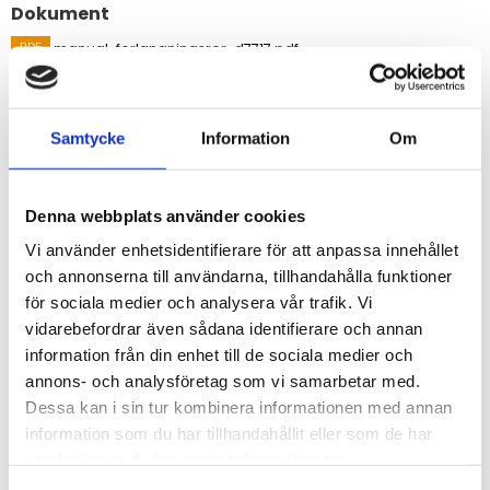
Dokument
manual-forlangningsror-d7717.pdf
Visa alla produkter från Davis Instruments
Samtycke
Information
Om
Beskrivning
Denna webbplats använder cookies
Omdömen
Vi använder enhetsidentifierare för att anpassa innehållet
och annonserna till användarna, tillhandahålla funktioner
Du
för sociala medier och analysera vår trafik. Vi
vidarebefordrar även sådana identifierare och annan
information från din enhet till de sociala medier och
annons- och analysföretag som vi samarbetar med.
Dessa kan i sin tur kombinera informationen med annan
information som du har tillhandahållit eller som de har
samlat in när du har använt deras tjänster.
Bli den första att lämna ett omdöme.