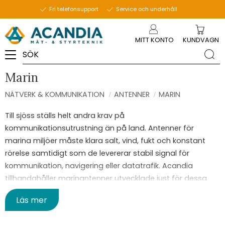
Fri telefonsupport
Service och underhåll
Meny
MITT KONTO
KUNDVAGN
Marin
NÄTVERK & KOMMUNIKATION
ANTENNER
MARIN
Till sjöss ställs helt andra krav på
kommunikationsutrustning än på land. Antenner för
marina miljöer måste klara salt, vind, fukt och konstant
rörelse samtidigt som de levererar stabil signal för
kommunikation, navigering eller datatrafik. Acandia
tillhandahåller marinantenner utvecklade just för dessa
förhållanden, med fokus på funktion och livslängd.
Läs mer