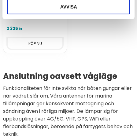
VO450
AVVISA
Marin rundstrålande för 450
Mhz
2 325
kr
Anslutning oavsett vågläge
Funktionaliteten får inte svikta när båten gungar eller
när vädret slår om. Våra antenner för marina
tillämpningar ger konsekvent mottagning och
sändning även i rörliga miljöer. De lämpar sig för
uppkoppling över 4G/5G, VHF, GPS, WiFi eller
flerbandslösningar, beroende på fartygets behov och
teknik.