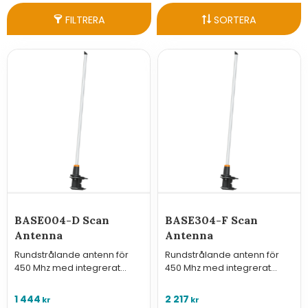
FILTRERA
SORTERA
BASE004-D Scan
BASE304-F Scan
Antenna
Antenna
Rundstrålande antenn för
Rundstrålande antenn för
450 Mhz med integrerat
450 Mhz med integrerat
fäste
fäste
1 444
2 217
kr
kr