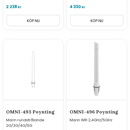
2 238
4 330
kr
kr
OMNI-493 Poynting
OMNI-496 Poynting
Marin rundstrålande
Marin Wifi 2,4GHz/5GHz
2G/3G/4G/5G