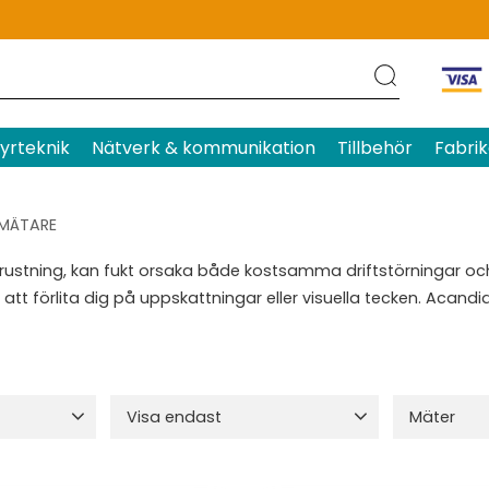
yrteknik
Nätverk & kommunikation
Tillbehör
Fabrik
MÄTARE
g utrustning, kan fukt orsaka både kostsamma driftstörningar
tan att förlita dig på uppskattningar eller visuella tecken. Acan
Visa endast
Mäter
Finns i lager
9
Daggpunkt
Luftfuktigh