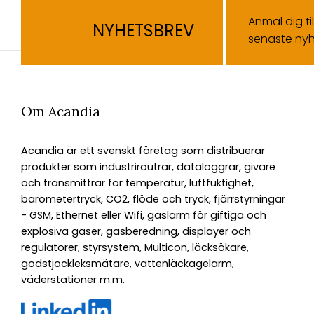
Anmäl dig ti
NYHETSBREV
senaste nyh
Om Acandia
Acandia är ett svenskt företag som distribuerar
produkter som industriroutrar, dataloggrar, givare
och transmittrar för temperatur, luftfuktighet,
barometertryck, CO2, flöde och tryck, fjärrstyrningar
- GSM, Ethernet eller Wifi, gaslarm för giftiga och
explosiva gaser, gasberedning, displayer och
regulatorer, styrsystem, Multicon, läcksökare,
godstjockleksmätare, vattenläckagelarm,
väderstationer m.m.