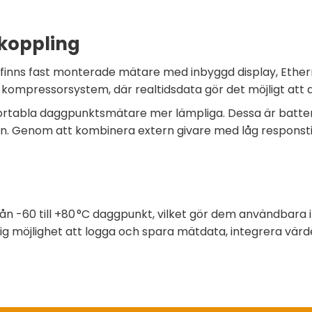
pkoppling
 finns fast monterade mätare med inbyggd display, Etherne
a kompressorsystem, där realtidsdata gör det möjligt att 
åra portabla daggpunktsmätare mer lämpliga. Dessa är batteri
. Genom att kombinera extern givare med låg responstid
n -60 till +80 °C daggpunkt, vilket gör dem användbara 
ig möjlighet att logga och spara mätdata, integrera värd