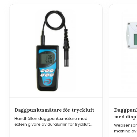
Daggpunktsmätare för tryckluft
Daggpunk
med disp
Handhållen daggpunktsmätare med
extern givare av duralumin för tryckluft
Websensor 
upp till 25 Bar - Commeter.
mätning av d
Bar med nät