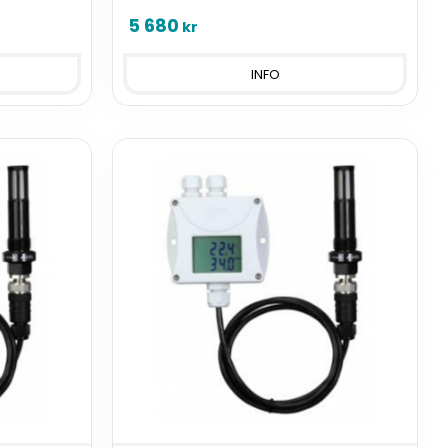
5 680
kr
INFO