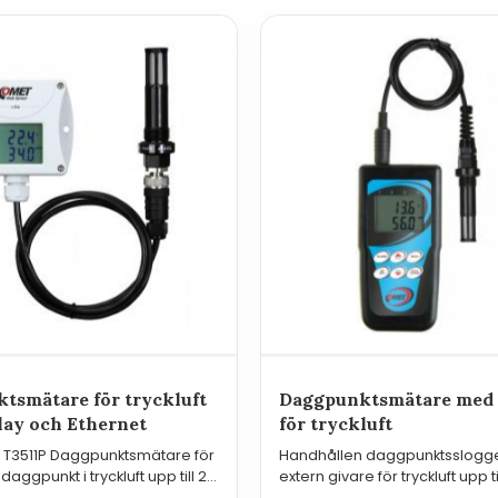
Temperat
tsmätare för tryckluft
Daggpunktsmätare med 
lay och Ethernet
för tryckluft
T3511P Daggpunktsmätare för
Handhållen daggpunktsslogg
aggpunkt i tryckluft upp till 25
extern givare för tryckluft upp til
verksanslutning.
Commeter.