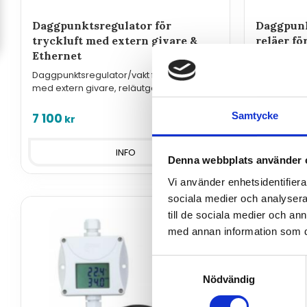
Daggpunktsregulator för
Daggpunk
tryckluft med extern givare &
reläer fö
Ethernet
Daggpunktsr
med extern 
Daggpunktsregulator/vakt för tryckluft
230VAC.
med extern givare, reläutgångar, digitala
in och nätverksanslutning.
Samtycke
7 100
6 550
kr
kr
INFO
Denna webbplats använder 
Vi använder enhetsidentifierar
sociala medier och analysera 
till de sociala medier och a
med annan information som du 
Samtyckesval
Nödvändig