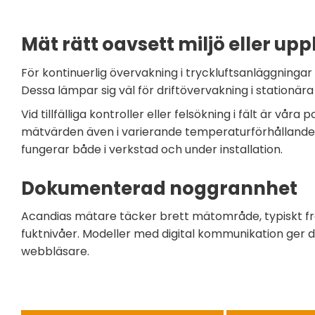
Mät rätt oavsett miljö eller up
För kontinuerlig övervakning i tryckluftsanläggningar
Dessa lämpar sig väl för driftövervakning i stationär
Vid tillfälliga kontroller eller felsökning i fält är v
mätvärden även i varierande temperaturförhållanden
fungerar både i verkstad och under installation.
Dokumenterad noggrannhet
Acandias mätare täcker brett mätområde, typiskt frå
fuktnivåer. Modeller med digital kommunikation ger d
webbläsare.