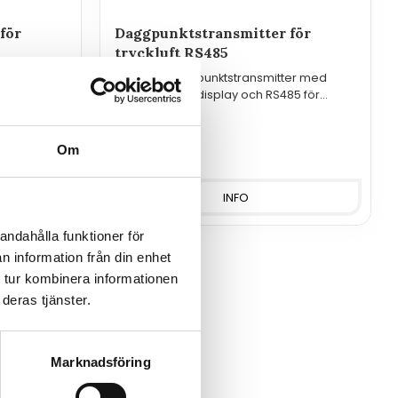
för
Daggpunktstransmitter för
tryckluft RS485
er med
T3419P - Daggpunktstransmitter med
gnal 0-10V
extern givare, display och RS485 för
tryckluft.
Om
5 190
kr
INFO
andahålla funktioner för
n information från din enhet
 tur kombinera informationen
deras tjänster.
Marknadsföring