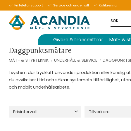
Fri telefonsupport
Service och underhåll
Kalibrering
Givare & transmittrar
Mät- & st
Daggpunktsmätare
MÄT- & STYRTEKNIK
UNDERHÅLL & SERVICE
DAGGPUNKTS
I system där tryckluft används i produktion eller känsli
du avvikelser i tid och säkrar systemets tillförlitlighet, u
och mobilt underhållsarbete.
Prisintervall
Tillverkare
4 490
7 380
Comet System
9