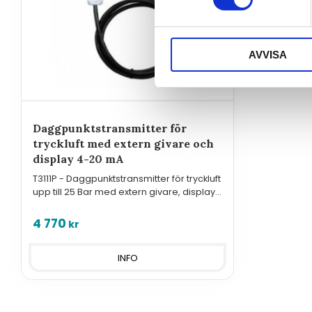
AVVISA
Daggpunktstransmitter för
tryckluft med extern givare och
display 4-20 mA
T3111P - Daggpunktstransmitter för tryckluft
upp till 25 Bar med extern givare, display
och utsignal 4-20 mA.
4 770
kr
INFO