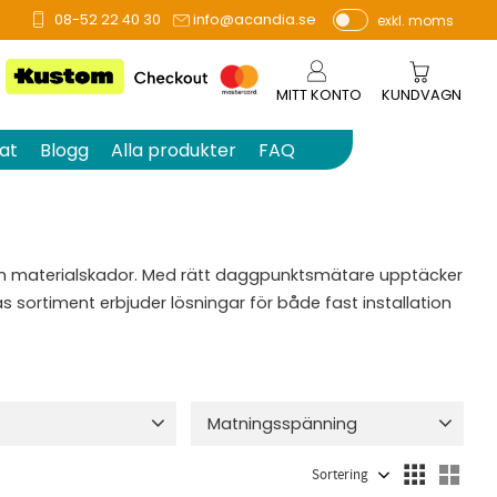
08-52 22 40 30
info@acandia.se
exkl. moms
P
ri
s
MITT KONTO
KUNDVAGN
e
r
at
Blogg
Alla produkter
FAQ
vi
s
a
s
 och materialskador. Med rätt daggpunktsmätare upptäcker
dias sortiment erbjuder lösningar för både fast installation
Matningsspänning
 tryckluft
9
12 VDC
4
24VAC
1
Välj sortering
Välj
et
9
24VDC
5