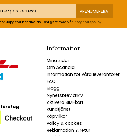
PRENUMERERA
sonuppgifter behandlas i enlighet med vår
integritetspolicy
.
Information
Mina sidor
Om Acandia
Information för våra leverantörer
FAQ
Blogg
Nyhetsbrev arkiv
Aktivera SIM-kort
 företag
Kundtjänst
Köpvillkor
Policy & cookies
Reklamation & retur