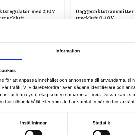
tsregulator med 230V
Daggpunktstransmitter 
r tryckluft
tryckluft 0-10V
egulator/vakt för tryckluft
T0211P - Daggpunktstransmitt
givare och reläutgångar för
extern givare, display och utsi
för tryckluft.
Information
4 770
kr
INFO
INFO
cookies
e för att anpassa innehållet och annonserna till användarna, tillh
vår trafik. Vi vidarebefordrar även sådana identifierare och anna
nnons- och analysföretag som vi samarbetar med. Dessa kan i sin
har tillhandahållit eller som de har samlat in när du har använt 
Inställningar
Statistik