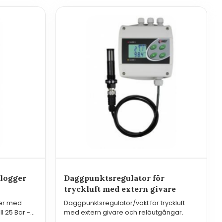
ur
9
logger
Daggpunktsregulator för
tryckluft med extern givare
er med
Daggpunktsregulator/vakt för tryckluft
l 25 Bar -
med extern givare och reläutgångar.