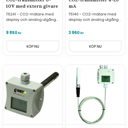
10V med extern givare
mA
T5241 - CO2-mätare med
T5140 - CO2-mätare med
display och analog utgång
display och analog utgång
0-10V och extern givare för
4-20 mA för övervakning av
övervakning av luftkvalitet.
luftkvalitet.
9 850
3 960
kr
kr