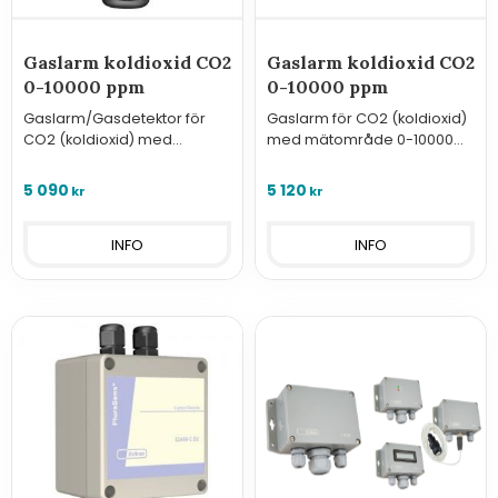
Gaslarm koldioxid CO2
Gaslarm koldioxid CO2
0-10000 ppm
0-10000 ppm
Gaslarm/Gasdetektor för
Gaslarm för CO2 (koldioxid)
CO2 (koldioxid) med
med mätområde 0-10000
mätområde 0-10000 ppm
ppm, analoga utgångar,
reläutgångar och Modbus.
5 090
5 120
kr
kr
INFO
INFO