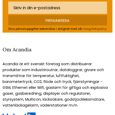
PRENUMERERA
Dina personuppgifter behandlas i enlighet med vår
integritetspolicy
.
Om Acandia
Acandia är ett svenskt företag som distribuerar
produkter som industriroutrar, dataloggrar, givare och
transmittrar för temperatur, luftfuktighet,
barometertryck, CO2, flöde och tryck, fjärrstyrningar -
GSM, Ethernet eller Wifi, gaslarm för giftiga och explosiva
gaser, gasberedning, displayer och regulatorer,
styrsystem, Multicon, läcksökare, godstjockleksmätare,
vattenläckagelarm, väderstationer m.m.