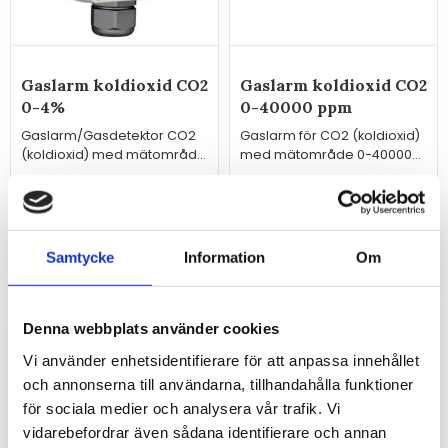
Gaslarm koldioxid CO2
Gaslarm koldioxid CO2
0-4%
0-40000 ppm
Gaslarm/Gasdetektor CO2
Gaslarm för CO2 (koldioxid)
(koldioxid) med mätområde
med mätområde 0-40000
0-40000 ppm (0-4%)
ppm, analoga utgångar,
reläutgångar och Modbus.
5 840
5 870
kr
kr
INFO
INFO
Samtycke
Information
Om
Denna webbplats använder cookies
Vi använder enhetsidentifierare för att anpassa innehållet
och annonserna till användarna, tillhandahålla funktioner
för sociala medier och analysera vår trafik. Vi
vidarebefordrar även sådana identifierare och annan