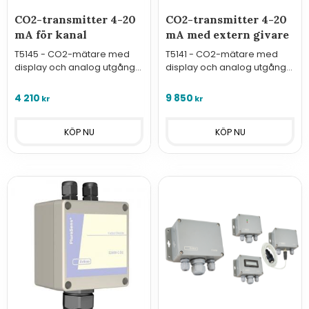
CO2-transmitter 4-20
CO2-transmitter 4-20
mA för kanal
mA med extern givare
T5145 - CO2-mätare med
T5141 - CO2-mätare med
display och analog utgång
display och analog utgång
4-20 mA för övervakning av
4-20 mA och extern givare
luftkvalitet i ventilationskanal.
för övervakning av
4 210
9 850
kr
kr
luftkvalitet.