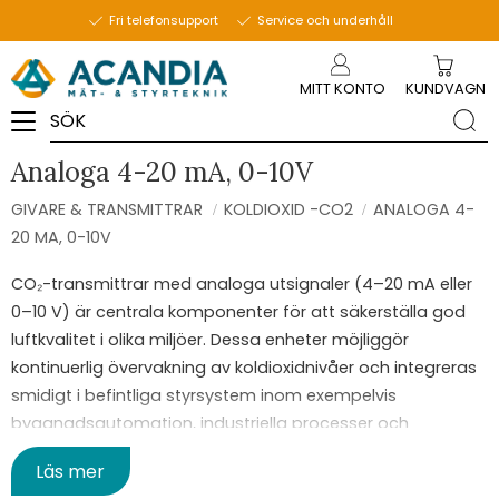
Fri telefonsupport
Service och underhåll
Meny
MITT KONTO
KUNDVAGN
Analoga 4-20 mA, 0-10V
GIVARE & TRANSMITTRAR
KOLDIOXID -CO2
ANALOGA 4-
20 MA, 0-10V
CO₂-transmittrar med analoga utsignaler (4–20 mA eller
0–10 V) är centrala komponenter för att säkerställa god
luftkvalitet i olika miljöer. Dessa enheter möjliggör
kontinuerlig övervakning av koldioxidnivåer och integreras
smidigt i befintliga styrsystem inom exempelvis
byggnadsautomation, industriella processer och
ventilationsanläggningar.
Läs mer