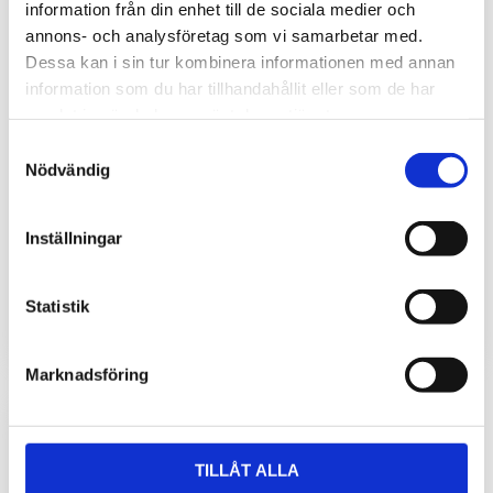
information från din enhet till de sociala medier och
annons- och analysföretag som vi samarbetar med.
Dessa kan i sin tur kombinera informationen med annan
information som du har tillhandahållit eller som de har
samlat in när du har använt deras tjänster.
Gaslarm koldioxid CO2
Gastransmitter
0-5%
koldioxid CO2 0-
Samtyckesval
Nödvändig
10000 ppm
Gaslarm/Gasdetektor CO2
(koldioxid) med mätområde
Gastransmitter för CO2
0-50000 ppm (0-5%)
(koldioxid) med mätområde
Inställningar
0-10000 ppm, analoga
utgångar och Modbus.
7 950
4 670
kr
kr
Statistik
INFO
INFO
Marknadsföring
TILLÅT ALLA