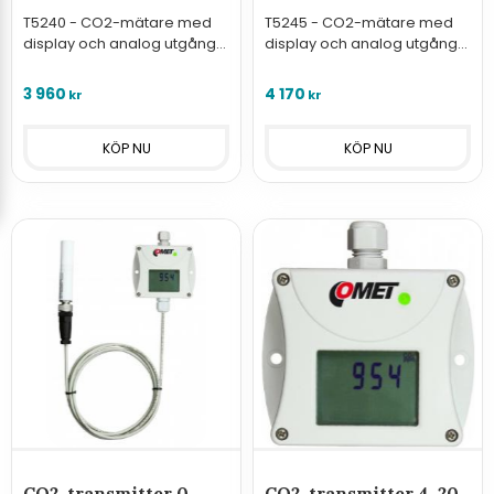
T5240 - CO2-mätare med
T5245 - CO2-mätare med
display och analog utgång
display och analog utgång
0-10V för övervakning av
0-10V för övervakning av
luftkvalitet.
luftkvalitet i ventilationskanal.
3 960
4 170
kr
kr
CO2-transmitter 0-
CO2-transmitter 4-20