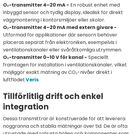
O₂-transmitter 4–20 mA -
En robust enhet med
inbyggd sensor och tydlig display, idealisk för direkt
väggmontering i kontorsmiljöer eller skolor.
O₂-transmitter 4–20 mA med extern givare -
Utformad för applikationer där sensorn behöver
placeras separat från elektroniken, exempelvis i
ventilationskanaler eller svåråtkomliga utrymmen.
O₂-transmitter 0–10 V för kanal -
Speciellt
framtagen för installation i ventilationskanaler, vilket
möjliggör exakt mätning av CO₂-nivåer direkt i
luftflödet.
Veris
Tillförlitlig drift och enkel
integration
Dessa transmittrar är konstruerade för att leverera
noggranna och stabila mätningar över tid. De är ofta
utrustade med robusta höljen och komponenter som