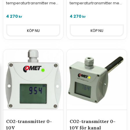
temperaturtransmitter med
temperaturtransmitter med
interna givare och analoga
interna givare och analog
utgångar 0-10V
utgång 4-20 mA
4 270
4 270
kr
kr
CO2-transmitter 0-
CO2-transmitter 0-
10V
10V för kanal