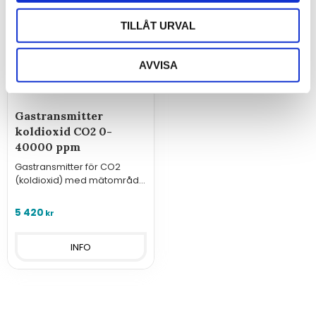
TILLÅT URVAL
AVVISA
Gastransmitter
koldioxid CO2 0-
40000 ppm
Gastransmitter för CO2
(koldioxid) med mätområde
0-40000 ppm, analoga
utgångar och Modbus.
5 420
kr
INFO