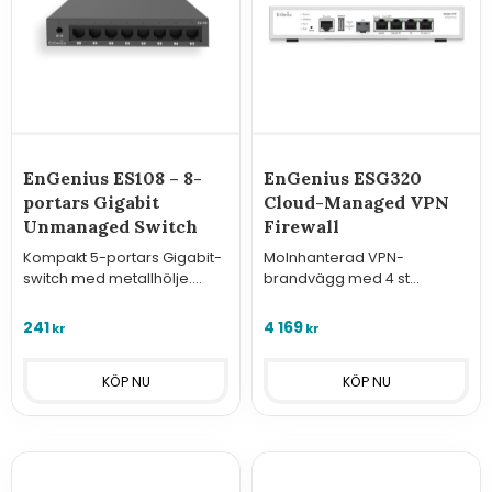
EnGenius ES108 – 8-
EnGenius ESG320
portars Gigabit
Cloud-Managed VPN
Unmanaged Switch
Firewall
Kompakt 5-portars Gigabit-
Molnhanterad VPN-
switch med metallhölje.
brandvägg med 4 st
Plug-and-play, helt tyst
Gigabit-portar (1x PoE+) och
(fläktlös) och energisnål.
SFP. Erbjuder 3 Gbps SPI-
241
4 169
kr
kr
Perfekt för enkel expansion
kapacitet och avancerad
av nätverket.
SD-WAN via EnGenius Cloud.