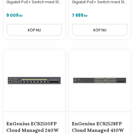
Gigabit PoE+ Switch med 10G
Gigabit PoE+ Switch med 10G
SFP+ upplänkar och 740W
SFP+ upplänkar och 410W
budget. Maximal kraft och
budget. Skalbar och
9 009
7 689
kr
kr
skalbarhet för stora
intelligent nätverkslösning
nätverksmiljöer.
för stora miljöer.
EnGenius ECS2510FP
EnGenius ECS2528FP
Cloud Managed 240W
Cloud Managed 410W