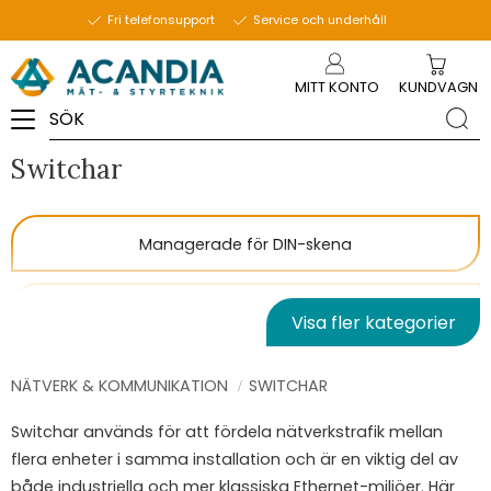
Fri telefonsupport
Service och underhåll
Meny
MITT KONTO
KUNDVAGN
Switchar
Managerade för DIN-skena
Omanagerade för DIN-skena
Visa fler kategorier
Tågklassade EN50155
NÄTVERK & KOMMUNIKATION
SWITCHAR
Switchar används för att fördela nätverkstrafik mellan
flera enheter i samma installation och är en viktig del av
både industriella och mer klassiska Ethernet-miljöer. Här