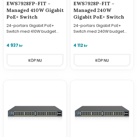
EWS7928FP-FIT –
EWS7928P-FIT –
Managed 410W Gigabit
Managed 240W
PoE+ Switch
Gigabit PoE+ Switch
24-portars Gigabit PoE+
24-portars Gigabit PoE+
Switch med 410W budget
Switch med 240W budget
och 4 SFP-portar. Managed
och 4 SFP-portar. Kraftfull
via moln eller kontroller –
Layer 2+ hantering via moln
4 937
4 112
kr
kr
perfekt för krävande
eller FitController för
installationer.
växande nätverk.