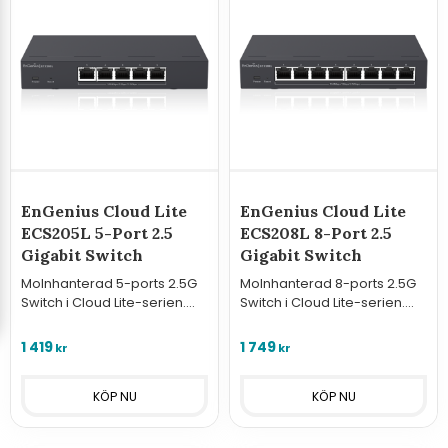
EnGenius Cloud Lite
EnGenius Cloud Lite
ECS205L 5-Port 2.5
ECS208L 8-Port 2.5
Gigabit Switch
Gigabit Switch
Molnhanterad 5-ports 2.5G
Molnhanterad 8-ports 2.5G
Switch i Cloud Lite-serien.
Switch i Cloud Lite-serien.
Kompakt, ljudlös och
Kompakt, ljudlös och
optimerad för
optimerad för krävande
1 419
1 749
kr
kr
högpresterande enheter via
enheter via EnGenius Cloud.
EnGenius Cloud.