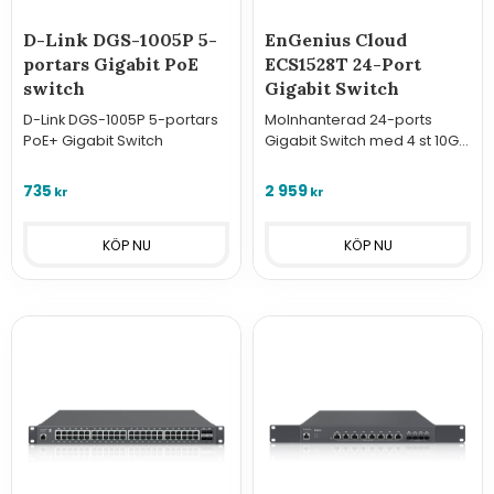
D-Link DGS-1005P 5-
EnGenius Cloud
portars Gigabit PoE
ECS1528T 24-Port
switch
Gigabit Switch
D-Link DGS-1005P 5-portars
Molnhanterad 24-ports
PoE+ Gigabit Switch
Gigabit Switch med 4 st 10G
SFP+ portar. Kompakt Layer
2+ prestanda för
735
2 959
kr
kr
professionella nätverk via
EnGenius Cloud.