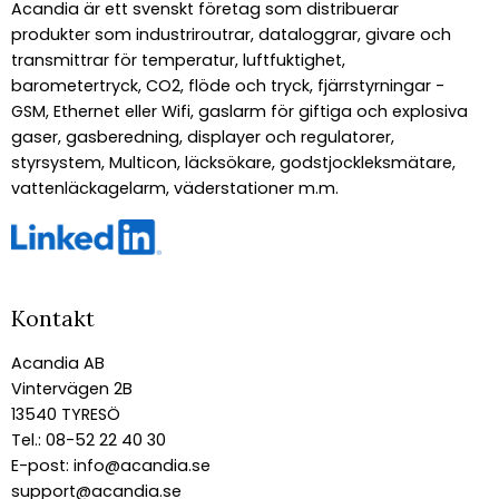
Acandia är ett svenskt företag som distribuerar
produkter som industriroutrar, dataloggrar, givare och
transmittrar för temperatur, luftfuktighet,
barometertryck, CO2, flöde och tryck, fjärrstyrningar -
GSM, Ethernet eller Wifi, gaslarm för giftiga och explosiva
gaser, gasberedning, displayer och regulatorer,
styrsystem, Multicon, läcksökare, godstjockleksmätare,
vattenläckagelarm, väderstationer m.m.
Kontakt
Acandia AB
Vintervägen 2B
13540 TYRESÖ
Tel.: 08-52 22 40 30
E-post:
info@acandia.se
support@acandia.se