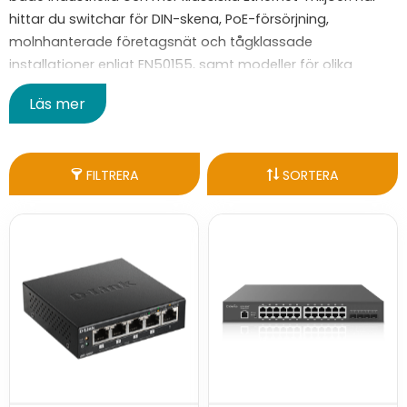
hittar du switchar för DIN-skena, PoE-försörjning,
molnhanterade företagsnät och tågklassade
installationer enligt EN50155, samt modeller för olika
porttätheter, uplink-behov och montagekrav.
Läs mer
FILTRERA
SORTERA