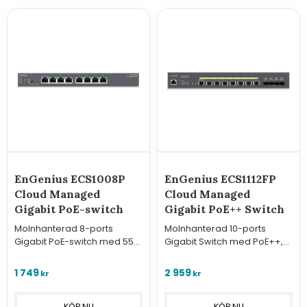
EnGenius ECS1008P
EnGenius ECS1112FP
Cloud Managed
Cloud Managed
Gigabit PoE-switch
Gigabit PoE++ Switch
Molnhanterad 8-ports
Molnhanterad 10-ports
Gigabit PoE-switch med 55W
Gigabit Switch med PoE++,
budget. Ljudlös, kompakt
130W budget och 2 SFP-
och optimerad för IP-
portar. Kraftfull lösning för
1 749
2 959
kr
kr
kameror och VoIP-telefoni
krävande accesspunkter
via EnGenius Cloud.
och fiber-upplänk.