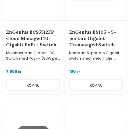
EnGenius ECS5512FP
EnGenius ES105 – 5-
Cloud Managed 10-
portars Gigabit
Gigabit PoE++ Switch
Unmanaged Switch
Molnhanterad 8-ports 10G
Kompakt 5-portars Gigabit-
Switch med PoE++ (90W per
switch med metallhölje.
port), 410W budget och 4 st
Plug-and-play, helt tyst
10G SFP+. Optimal
(fläktlös) och energisnål.
7 689
186
kr
kr
aggregation för Wi-Fi 7 och
Perfekt för enkel expansion
10G-nätverk.
av nätverket.