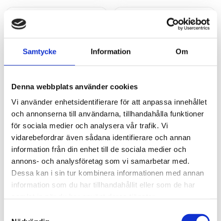
Samtycke
Information
Om
Denna webbplats använder cookies
Vi använder enhetsidentifierare för att anpassa innehållet
och annonserna till användarna, tillhandahålla funktioner
för sociala medier och analysera vår trafik. Vi
EnGenius ESG620
EnGenius EXT1105P
vidarebefordrar även sådana identifierare och annan
Cloud-Managed VPN
Switch Extender (PoE-
information från din enhet till de sociala medier och
Firewall
passthrough)
annons- och analysföretag som vi samarbetar med.
Molnhanterad 10G SD-WAN
Molnhanterad 5-ports
Dessa kan i sin tur kombinera informationen med annan
Gateway med 8x 2,5G-
Gigabit Switch med SFP, PoE-
portar (4x PoE+) och 2x 10G
in och 1 st PoE-ut (pass-
information som du har tillhandahållit eller som de har
SFP+. Levererar 9,5 Gbps
through). Kompakt, ljudlös
samlat in när du har använt deras tjänster.
7 909
1 309
kr
kr
SPI-kapacitet och
och optimerad för IP-
Samtyckesval
avancerad VPN för stora
telefoni via molnet.