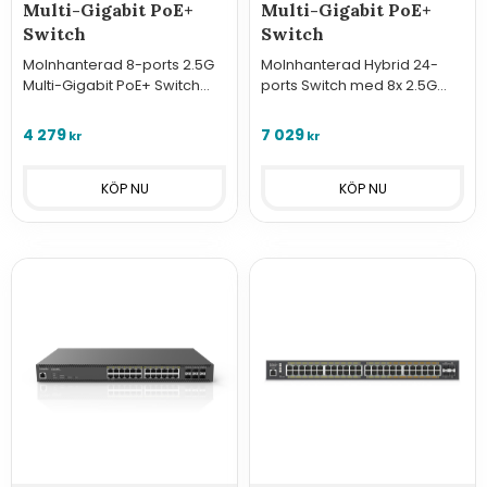
Multi-Gigabit PoE+
Multi-Gigabit PoE+
Switch
Switch
Molnhanterad 8-ports 2.5G
Molnhanterad Hybrid 24-
Multi-Gigabit PoE+ Switch
ports Switch med 8x 2.5G
med 10G SFP+ upplänkar och
portar, 16x 1G portar, 4x 10G
240W budget. Maximerar
SFP+ och 410W PoE-budget.
4 279
7 029
kr
kr
hastighet för Wi-Fi 6 och NAS.
Flexibel kraft för moderna
nätverk.