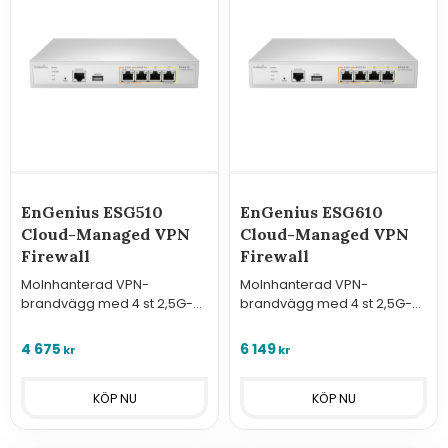
EnGenius ESG510
EnGenius ESG610
Cloud-Managed VPN
Cloud-Managed VPN
Firewall
Firewall
Molnhanterad VPN-
Molnhanterad VPN-
brandvägg med 4 st 2,5G-
brandvägg med 4 st 2,5G-
portar (1x PoE+). Erbjuder 4
portar (1x PoE+). Levererar
Gbps SPI-kapacitet och
6,8 Gbps SPI-kapacitet och
4 675
6 149
kr
kr
avancerad SD-WAN via
avancerad SD-WAN för
EnGenius Cloud.
moderna företagsnätverk.