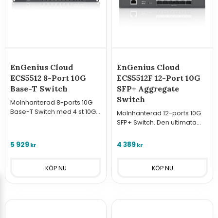
EnGenius Cloud
EnGenius Cloud
ECS5512 8-Port 10G
ECS5512F 12-Port 10G
Base-T Switch
SFP+ Aggregate
Switch
Molnhanterad 8-ports 10G
Base-T Switch med 4 st 10G
Molnhanterad 12-ports 10G
SFP+. Den ultimata
SFP+ Switch. Den ultimata
aggregationslösningen för
fiber-
högpresterande nätverk via
aggregationslösningen för
5 929
4 389
kr
kr
EnGenius Cloud.
högpresterande
nätverkskärnor via EnGenius
Cloud.