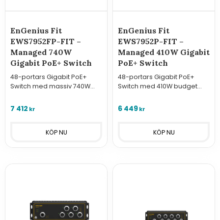
EnGenius Fit
EnGenius Fit
EWS7952FP-FIT –
EWS7952P-FIT –
Managed 740W
Managed 410W Gigabit
Gigabit PoE+ Switch
PoE+ Switch
48-portars Gigabit PoE+
48-portars Gigabit PoE+
Switch med massiv 740W
Switch med 410W budget
budget och 4 SFP-portar.
och 4 SFP-portar. Layer 2+
Layer 2+ hantering via moln
hantering via moln eller
7 412
6 449
kr
kr
eller kontroller för stora,
FitController för stora
krävande nätverk.
företagsnätverk.