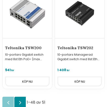
Teltonika TSW200
Teltonika TSW202
10-portars Gigabit switch
10-portars Managerad
med 8st Eth PoE+ (max
Gigabit switch med 8st Eth
240W) och 2st SFP
PoE+ (max 240W) och 2st
SFP
941
1 408
kr
kr
1–
48
av
51