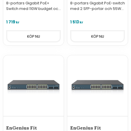
8-portars Gigabit PoE+
8-portars Gigabit PoE-switch
Switch med 110W budget och
med 2 SFP-portar och 55W
2 SFP-portar. Hanteras via
budget. Hanteras enkelt via
moln eller FitController. Full
moln eller FitController. Tyst,
1 719
1 513
kr
kr
kraft för krävande AP:s och
säker och prisvärd för
kameror.
småföretag.
EnGenius Fit
EnGenius Fit