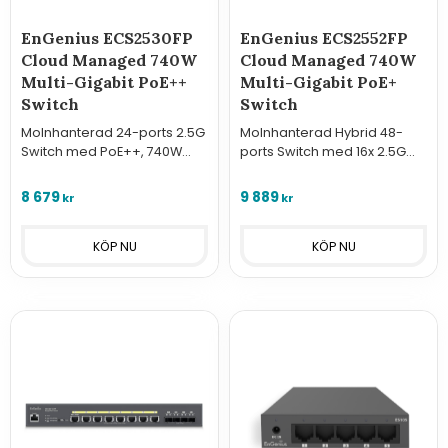
EnGenius ECS2530FP
EnGenius ECS2552FP
Cloud Managed 740W
Cloud Managed 740W
Multi-Gigabit PoE++
Multi-Gigabit PoE+
Switch
Switch
Molnhanterad 24-ports 2.5G
Molnhanterad Hybrid 48-
Switch med PoE++, 740W
ports Switch med 16x 2.5G
budget och 6 st 10G SFP+
portar, 32x 1G portar, 4x 10G
portar. Maximal prestanda
SFP+ och 740W PoE-budget.
8 679
9 889
kr
kr
för Wi-Fi 6/7 och
Maximal kapacitet för stora
resurskrävande nätverk.
nätverk.