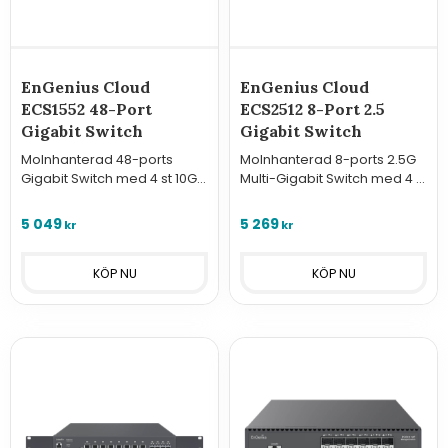
EnGenius Cloud
EnGenius Cloud
ECS1552 48-Port
ECS2512 8-Port 2.5
Gigabit Switch
Gigabit Switch
Molnhanterad 48-ports
Molnhanterad 8-ports 2.5G
Gigabit Switch med 4 st 10G
Multi-Gigabit Switch med 4 st
SFP+ portar. Kraftfull Layer 2+
10G SFP+ portar. Maximerar
prestanda och maximal
nätverksprestanda för Wi-Fi
5 049
5 269
kr
kr
bandbredd via EnGenius
6 och NAS via EnGenius
Cloud.
Cloud.