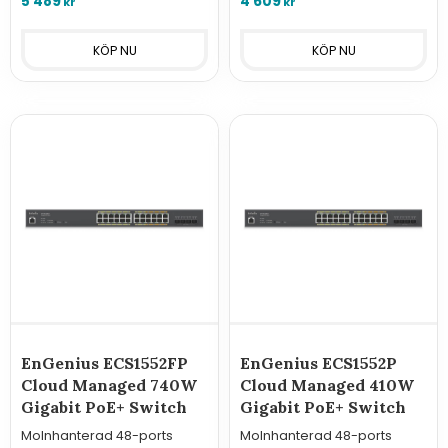
5 489
4 609
kr
kr
stora nätverksinstallationer
övervakningsfunktioner för
med EnGenius Clou
professionella nätverk.
EnGenius ECS1552FP
EnGenius ECS1552P
Cloud Managed 740W
Cloud Managed 410W
Gigabit PoE+ Switch
Gigabit PoE+ Switch
Molnhanterad 48-ports
Molnhanterad 48-ports