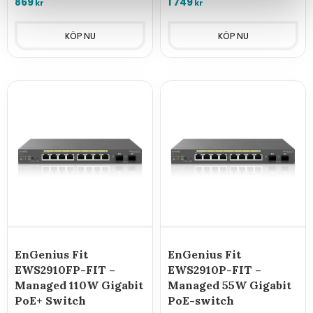
869
1 749
kr
kr
PoE eller USB-C.
fiberstöd och 60W PoE-
budget.
EnGenius Fit
EnGenius Fit
EWS2910FP-FIT –
EWS2910P-FIT –
Managed 110W Gigabit
Managed 55W Gigabit
PoE+ Switch
PoE-switch