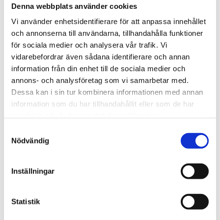
lösning för stora kontor och institutioner.
Denna webbplats använder cookies
Mer om produkten:
EnGenius Cloud ECS1552 48-Port
Vi använder enhetsidentifierare för att anpassa innehållet
och annonserna till användarna, tillhandahålla funktioner
Gigabit Switch
för sociala medier och analysera vår trafik. Vi
vidarebefordrar även sådana identifierare och annan
STÄLL EN FRÅGA OM PRODUKTEN
information från din enhet till de sociala medier och
annons- och analysföretag som vi samarbetar med.
Dessa kan i sin tur kombinera informationen med annan
Viktigaste egenskaper
Kort teknisk
information som du har tillhandahållit eller som de har
sammanfattning
I paketet
samlat in när du har använt deras tjänster.
Samtyckesval
Nödvändig
Omdömen
Du
Inställningar
Statistik