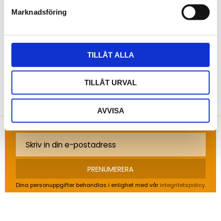
Marknadsföring
Bli den första att lämna ett omdöme.
TILLÅT ALLA
TILLÅT URVAL
NYHETSBREV
Anmäl dig till vårt nyhetsbrev och ta del av de
AVVISA
senaste nyheterna!
PRENUMERERA
Dina personuppgifter behandlas i enlighet med vår
integritetspolicy
.