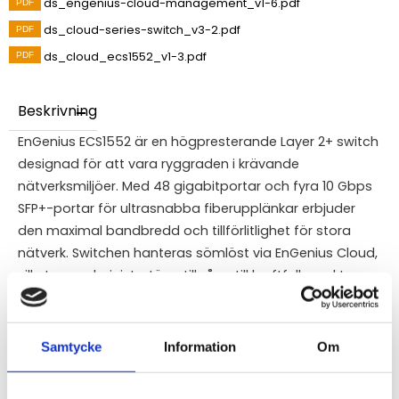
ds_engenius-cloud-management_v1-6.pdf
ds_cloud-series-switch_v3-2.pdf
ds_cloud_ecs1552_v1-3.pdf
Beskrivning
EnGenius ECS1552 är en högpresterande Layer 2+ switch
designad för att vara ryggraden i krävande
nätverksmiljöer. Med 48 gigabitportar och fyra 10 Gbps
SFP+-portar för ultrasnabba fiberupplänkar erbjuder
den maximal bandbredd och tillförlitlighet för stora
nätverk. Switchen hanteras sömlöst via EnGenius Cloud,
vilket ger administratörer tillgång till kraftfulla verktyg
för realtidsövervakning, central konfiguration och zero-
touch provisioning direkt från mobilen eller
webbläsaren. ECS1552 kombinerar robust säkerhet, som
Samtycke
Information
Om
Voice-VLAN och avancerad åtkomstkontroll, med en
tyst och effektiv drift, vilket gör den till en idealisk