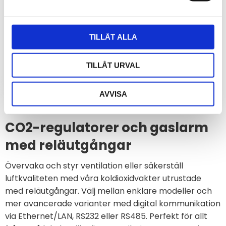
0-5%
Gaslarm/Gasdetektor CO2
(koldioxid) med mätområde
0-50000 ppm (0-5%)
TILLÅT ALLA
7 950
kr
TILLÅT URVAL
INFO
AVVISA
CO2-regulatorer och gaslarm
med reläutgångar
Övervaka och styr ventilation eller säkerställ
luftkvaliteten med våra koldioxidvakter utrustade
med reläutgångar. Välj mellan enklare modeller och
mer avancerade varianter med digital kommunikation
via Ethernet/LAN, RS232 eller RS485. Perfekt för allt