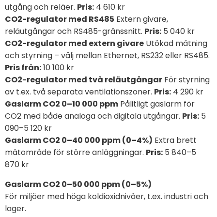
utgång och reläer.
Pris:
4 610 kr
CO2-regulator med RS485
Extern givare,
reläutgångar och RS485-gränssnitt.
Pris:
5 040 kr
CO2-regulator med extern givare
Utökad mätning
och styrning – välj mellan Ethernet, RS232 eller RS485.
Pris från:
10 100 kr
CO2-regulator med två reläutgångar
För styrning
av t.ex. två separata ventilationszoner.
Pris:
4 290 kr
Gaslarm CO2 0–10 000 ppm
Pålitligt gaslarm för
CO2 med både analoga och digitala utgångar.
Pris:
5
090–5 120 kr
Gaslarm CO2 0–40 000 ppm (0–4%)
Extra brett
mätområde för större anläggningar.
Pris:
5 840–5
870 kr
Gaslarm CO2 0–50 000 ppm (0–5%)
För miljöer med höga koldioxidnivåer, t.ex. industri och
lager.