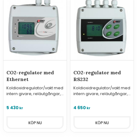
CO2-regulator med
CO2-regulator med
Ethernet
RS232
Koldioxidregulator/vakt med
Koldioxidregulator/vakt med
intern givare, reläutgångar,
intern givare, reläutgångar,
digitala ingångar och
digitala in och RS232.
nätverksanslutning.
5 430
4 650
kr
kr