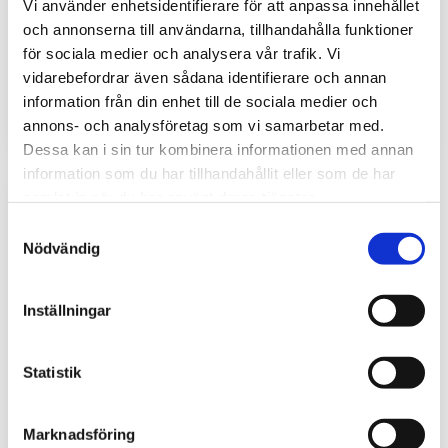
Gaslarm/Gasdetektor CO2
Gaslarm för CO2 (koldioxid)
Vi använder enhetsidentifierare för att anpassa innehållet
(koldioxid) med mätområde
med mätområde 0-40000
och annonserna till användarna, tillhandahålla funktioner
0-40000 ppm (0-4%)
ppm, analoga utgångar,
för sociala medier och analysera vår trafik. Vi
reläutgångar och Modbus.
5 840
5 870
kr
kr
vidarebefordrar även sådana identifierare och annan
information från din enhet till de sociala medier och
INFO
INFO
annons- och analysföretag som vi samarbetar med.
Dessa kan i sin tur kombinera informationen med annan
information som du har tillhandahållit eller som de har
samlat in när du har använt deras tjänster.
Samtyckesval
Nödvändig
Inställningar
Statistik
Gaslarm koldioxid CO2
Marknadsföring