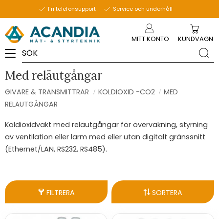
Fri telefonsupport
Service och underhåll
Meny
MITT KONTO
KUNDVAGN
Med reläutgångar
GIVARE & TRANSMITTRAR
KOLDIOXID -CO2
MED
RELÄUTGÅNGAR
Koldioxidvakt med reläutgångar för övervakning, styrning
av ventilation eller larm med eller utan digitalt gränssnitt
(Ethernet/LAN, RS232, RS485).
FILTRERA
SORTERA