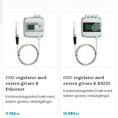
CO2-regulator med
CO2-regulator med
extern givare &
extern givare & RS232
Ethernet
Koldioxidregulator/vakt med
extern givare, reläutgångar,
Koldioxidregulator/vakt med
digitala in och RS232.
extern givare, reläutgångar,
digitala in och
nätverksanslutning.
11 390
10 580
kr
kr