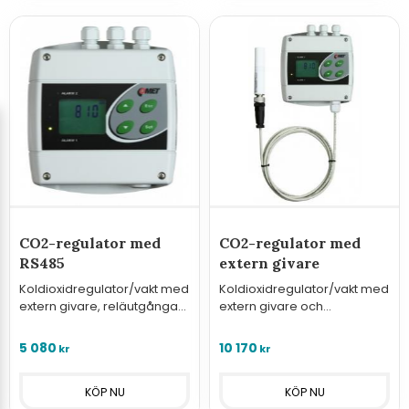
CO2-regulator med
CO2-regulator med
RS485
extern givare
Koldioxidregulator/vakt med
Koldioxidregulator/vakt med
extern givare, reläutgångar,
extern givare och
digitala in och RS485.
reläutgångar.
5 080
10 170
kr
kr