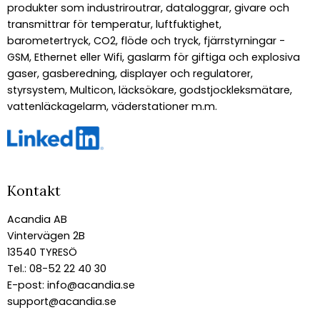
produkter som industriroutrar, dataloggrar, givare och
transmittrar för temperatur, luftfuktighet,
barometertryck, CO2, flöde och tryck, fjärrstyrningar -
GSM, Ethernet eller Wifi, gaslarm för giftiga och explosiva
gaser, gasberedning, displayer och regulatorer,
styrsystem, Multicon, läcksökare, godstjockleksmätare,
vattenläckagelarm, väderstationer m.m.
Kontakt
Acandia AB
Vintervägen 2B
13540 TYRESÖ
Tel.: 08-52 22 40 30
E-post:
info@acandia.se
support@acandia.se