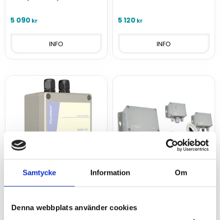
mätområde 0-10000 ppm
ppm, analoga utgångar,
reläutgångar och Modbus.
5 090
5 120
kr
kr
INFO
INFO
Samtycke
Information
Om
Gaslarm koldioxid CO2
Gaslarm koldioxid CO2
Denna webbplats använder cookies
0-4%
0-40000 ppm