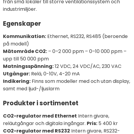
från små lokaler till större ventilationssystem och
industrimiljöer.
Egenskaper
Kommunikation:
Ethernet, RS232, RS485 (beroende
på modell)
Mätområde CO2:
– 0–2 000 ppm – 0–10 000 ppm –
upp till 50 000 ppm
Matningsspänning:
12 VDC, 24 VDC/AC, 230 VAC
Utgångar:
Relä, 0-10V, 4-20 mA
Indikering:
Finns som modeller med och utan display,
samt med ljud-/ljuslarm
Produkter i sortimentet
CO2-regulator med Ethernet
Intern givare,
reläutgångar och digitala ingångar.
Pris:
5 400 kr
CO2-regulator med RS232
Intern givare, RS232-