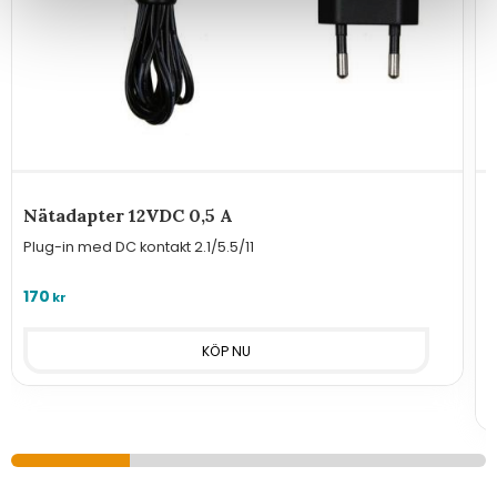
Nätadapter 12VDC 0,5 A
H
m
Plug-in med DC kontakt 2.1/5.5/11
H
y
170
kr