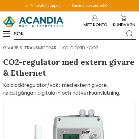
Fri telefonsupport
Service och underhåll
Meny
MITT KONTO
KUNDVAGN
GIVARE & TRANSMITTRAR
KOLDIOXID -CO2
CO2-regulator med extern givare
& Ethernet
Koldioxidregulator/vakt med extern givare,
reläutgångar, digitala in och nätverksanslutning.