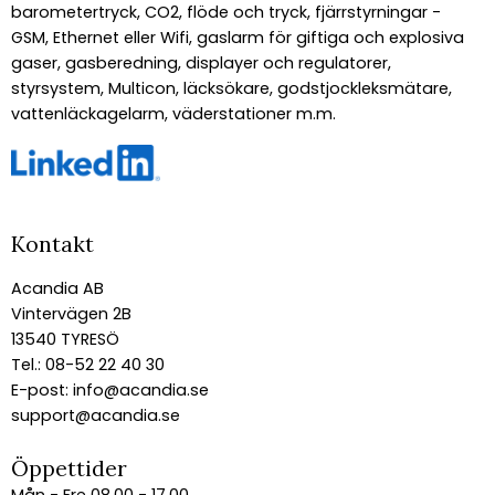
barometertryck, CO2, flöde och tryck, fjärrstyrningar -
GSM, Ethernet eller Wifi, gaslarm för giftiga och explosiva
gaser, gasberedning, displayer och regulatorer,
styrsystem, Multicon, läcksökare, godstjockleksmätare,
vattenläckagelarm, väderstationer m.m.
Kontakt
Acandia AB
Vintervägen 2B
13540 TYRESÖ
Tel.: 08-52 22 40 30
E-post:
info@acandia.se
support@acandia.se
Öppettider