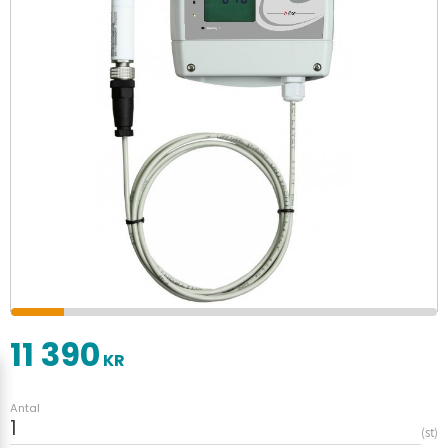
11 390
KR
Antal
st