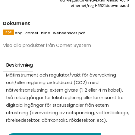
och-regulator-med-extern-sensor-och-
ethernet/reg-H5521#downloadd
Dokument
eng_comet_hline_websensors.pdf
Visa alla produkter från Comet System
Beskrivning
Mätinstrument och regulator/vakt för övervakning
och/eller reglering av koldioxid (CO2) med
nätverksanslutning, extern givare (1, 2 eller 4 m kabel),
två reläutgångar för lokal reglering eller larm samt tre
digitala ingångar för statussignaler från extern
utrustning (övervakning av nätspänning, vattenläckage,
rörelsedetektor, dörrkontakt, rökdetektor, etc).