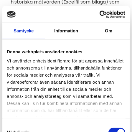
historiska mätvärden (Excelfil som bilaga) som
kan skickas med inställbart intervall.
Loggning och övervakning via nätverk eller
internet med programvaran Comet Database
som sparar mätvärdena i SQL-databas.
Samtycke
Information
Om
Kommunikation med överordnade programvaror
och styrsystem via Modbus, SOAP, SNMP, Syslog,
Denna webbplats använder cookies
XML.
Vi använder enhetsidentifierare för att anpassa innehållet
och annonserna till användarna, tillhandahålla funktioner
Comet Cloud
Specifikationer
för sociala medier och analysera vår trafik. Vi
vidarebefordrar även sådana identifierare och annan
information från din enhet till de sociala medier och
Omdömen
annons- och analysföretag som vi samarbetar med.
Dessa kan i sin tur kombinera informationen med annan
Du
information som du har tillhandahållit eller som de har
samlat in när du har använt deras tjänster.
Samtyckesval