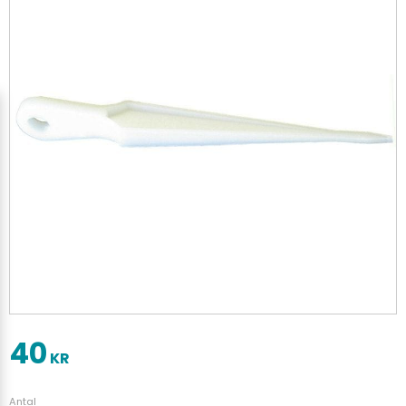
40
KR
Antal