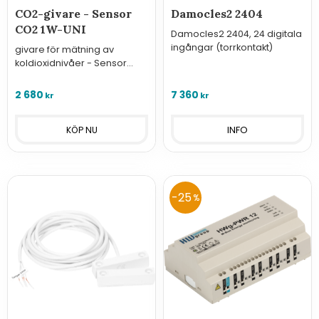
CO2-givare - Sensor
Damocles2 2404
CO2 1W-UNI
Damocles2 2404, 24 digitala
ingångar (torrkontakt)
givare för mätning av
koldioxidnivåer - Sensor
CO2 1W-UNI
2 680
7 360
kr
kr
INFO
25
%