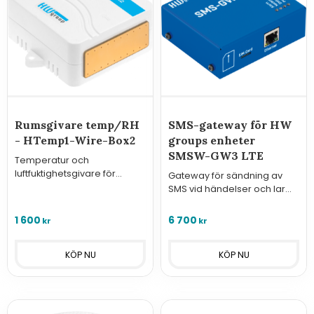
Rumsgivare temp/RH
SMS-gateway för HW
- HTemp1-Wire-Box2
groups enheter
SMSW-GW3 LTE
Temperatur och
luftfuktighetsgivare för
Gateway för sändning av
övervakning av rumsklimat
SMS vid händelser och larm
med enheterna från HW
triggade av IP-baserade
group.
styr- och
1 600
6 700
kr
kr
övervakningsenheter från
HW Group