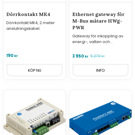
Dörrkontakt MK4
Ethernet gateway för
M-Bus mätare HWg-
Dörrkontakt MK4, 2 meter
PWR
anslutningskabel.
Gateway för inkoppling av
energi-, vatten och
värmemängdsmätare med
M-Bus. Versioner för 3, 12
190
kr
3 950
5 270
kr
kr
eller 25 mätare.
INFO