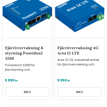
Fjärrövervakning &
Fjärrövervakning 4G
styrning Poseidon2
Ares 12 LTE
3268
Ares 12 LTE, industriell enhet
för fjärrövervakning och
Poseidon2 3268 för
larm via LTE.
fjärrstyrning och
övervakning
5 590
6 550
kr
kr
INFO
INFO