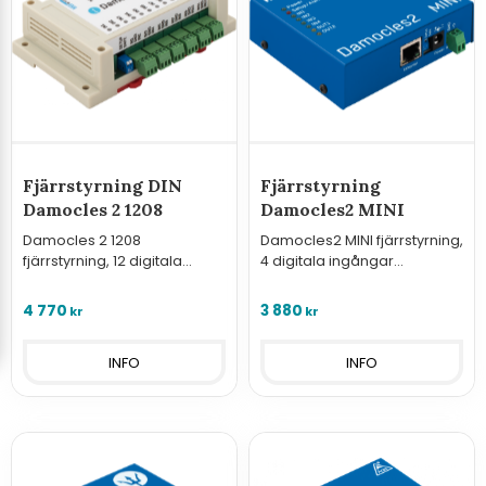
Fjärrstyrning DIN
Fjärrstyrning
Damocles 2 1208
Damocles2 MINI
Damocles 2 1208
Damocles2 MINI fjärrstyrning,
fjärrstyrning, 12 digitala
4 digitala ingångar
torrkontakt-ingångar.
(torrkontakt), styr 2 digitala
reläutgångar (DO).
4 770
3 880
kr
kr
INFO
INFO