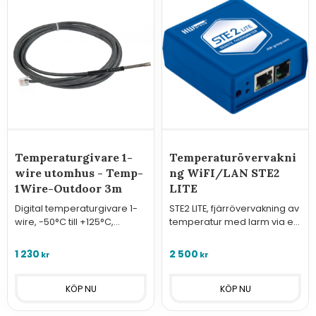
Temperaturgivare 1-
Temperaturövervakni
wire utomhus - Temp-
ng WiFI/LAN STE2
1Wire-Outdoor 3m
LITE
Digital temperaturgivare 1-
STE2 LITE, fjärrövervakning av
wire, -50°C till +125°C,
temperatur med larm via e-
vattentålig kapsling (IP67)
post.
1 230
2 500
kr
kr