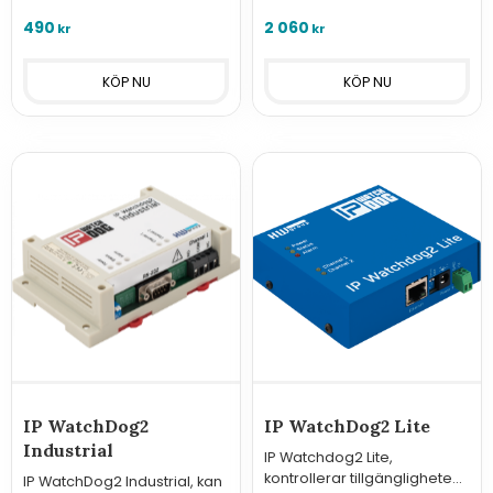
luftfuktighet,atmosfärstryck
490
2 060
kr
kr
30 000 till 110 000 Pa, samt
luftkvalitet 0 till 60 000 ppb.
IP WatchDog2
IP WatchDog2 Lite
Industrial
IP Watchdog2 Lite,
kontrollerar tillgängligheten
IP WatchDog2 Industrial, kan