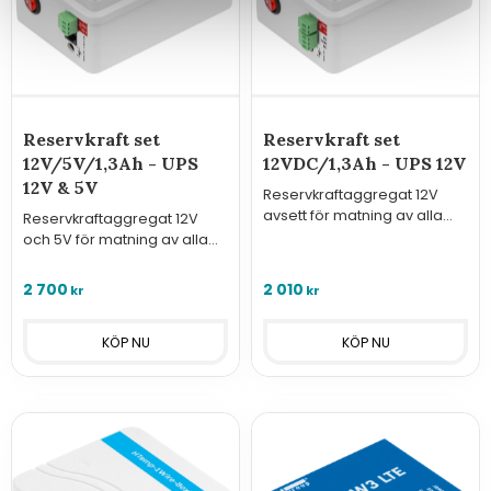
Reservkraft set
Reservkraft set
12V/5V/1,3Ah - UPS
12VDC/1,3Ah - UPS 12V
12V & 5V
Reservkraftaggregat 12V
avsett för matning av alla
Reservkraftaggregat 12V
enheter från HW group som
och 5V för matning av alla
matas med 12VDC. Set med
enheter från HW group som
UPS 12V, nätadapter och
matas med 12 el. 5VDC. Set
2 700
2 010
kr
kr
anslutningskabel.
med UPS, nätadapter och
anslutningskablar.