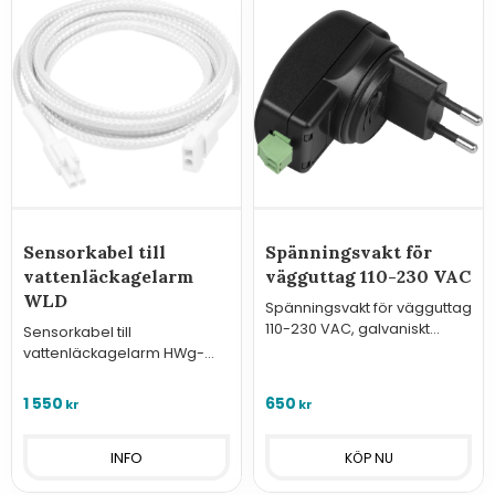
Sensorkabel till
Spänningsvakt för
vattenläckagelarm
vägguttag 110-230 VAC
WLD
Spänningsvakt för vägguttag
110-230 VAC, galvaniskt
Sensorkabel till
isolerad reläutgång.
vattenläckagelarm HWg-
WLD, HWg-WLD Relay och
SD-WLD.
1 550
650
kr
kr
INFO