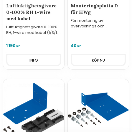
Luftfuktighetsgivare
Monteringsplatta D
0-100% RH 1-wire
för HWg
med kabel
För montering av
övervaknings och
Luftfuktighetsgivare 0-100%
styrenheter från HW group
RH, 1-wire med kabel (1/3/10
på vägg eller montageplåt.
meter) avsedd för
inomhusbruk.
1 190
40
kr
kr
INFO