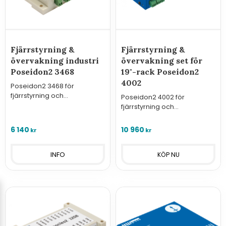
Fjärrstyrning &
Fjärrstyrning &
övervakning industri
övervakning set för
Poseidon2 3468
19"-rack Poseidon2
4002
Poseidon2 3468 för
fjärrstyrning och
Poseidon2 4002 för
övervakning inom telekom
fjärrstyrning och
och industri med
övervakning. Set med en
reläutgångar för
temperaturgivare för rack,
6 140
10 960
kr
kr
230VAC/10A.
temperaturgivare IP67,
dörrkontakt, nätadapter &
INFO
programvara.