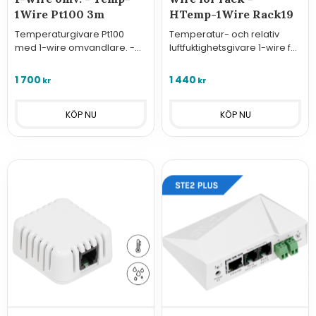
1Wire Pt100 3m
HTemp-1Wire Rack19
Temperaturgivare Pt100
Temperatur- och relativ
med 1-wire omvandlare. -
luftfuktighetsgivare 1-wire för
Temp-1Wire Pt100 3m
rack - HTemp-1Wire Rack19
1 700
1 440
kr
kr