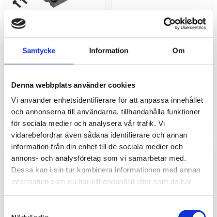
Monteringssats för
Monteringsvinkel 19"
DIN-skena till HWg
E-1U för HWg
Samtycke
Information
Om
För montering av
För montering av
övervaknings- och
övervaknings och
styrenheter från HW group
styrenheter från HW group i
Denna webbplats använder cookies
på DIN-skena.
19" rack.
290
290
kr
kr
Vi använder enhetsidentifierare för att anpassa innehållet
och annonserna till användarna, tillhandahålla funktioner
för sociala medier och analysera vår trafik. Vi
vidarebefordrar även sådana identifierare och annan
information från din enhet till de sociala medier och
annons- och analysföretag som vi samarbetar med.
Dessa kan i sin tur kombinera informationen med annan
information som du har tillhandahållit eller som de har
samlat in när du har använt deras tjänster.
Samtyckesval