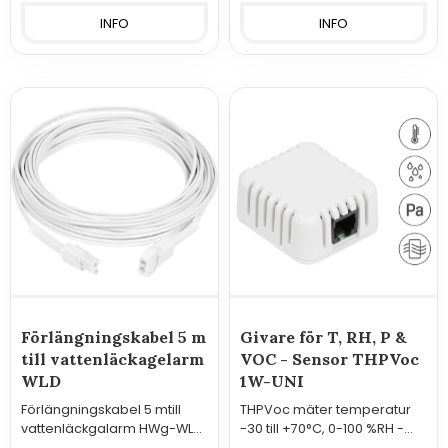
INFO
INFO
Förlängningskabel 5 m
Givare för T, RH, P &
till vattenläckagelarm
VOC - Sensor THPVoc
WLD
1W-UNI
Förlängningskabel 5 mtill
THPVoc mäter temperatur
vattenläckgalarm HWg-WLD,
-30 till +70°C, 0-100 %RH -
HWg-WLD-Relay & SD-WLD.
relativ