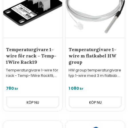
Temperaturgivare 1-
Temperaturgivare 1-
wire för rack - Temp-
wire m flatkabel HW
1Wire Rack19
group
Temperaturgivare 1-wire för
HW group temperaturgivare
rack - Temp-1Wire Rack19,
typ 1-wire med 3 m flatkabel
-10°C till +80°C, avsedd för
för indragning via
IT-miljö.
tätningslisten i kyl och frys.
780
1 080
kr
kr