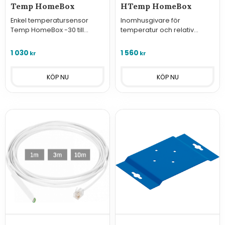
Temp HomeBox
HTemp HomeBox
Enkel temperatursensor
Inomhusgivare för
Temp HomeBox -30 till
temperatur och relativ
+70°C mätområde.
luftfuktighet, 1-wire - HTemp
HomeBox
1 030
1 560
kr
kr