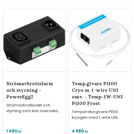
Strömavbrottslarm
Temp.givare Pt100
och styrning -
Cryo m. 1-wire UNI
PowerEgg2
omv. - Temp-1W-UNI
Pt100 Frost
Strömavbrottsvakt och
styrning som kan övervaka
Temperaturgivare Pt100
och styra 230VAC.
kryogen med 1-wire UNI
omvandlare, kabel 2 meter.
- Temp-1W-UNI Pt100 Frost.
1 490
4 680
kr
kr