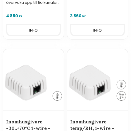
av upp tll 10 enheter.
övervaka upp till tio kanaler
+ 2 RS-232.
4 880
3 860
kr
kr
INFO
INFO
Inomhusgivare
Inomhusgivare
-30..+70°C 1-wire -
temp/RH, 1-wire -