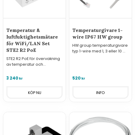
Temperatur &
Temperaturgivare 1-
luftfuktighetsmätare
wire IP67 HW group
för WiFi/LAN Set
HW group temperaturgivare
STE2 R2 PoE
typ 1-wire med 1, 3 eller 10 m
kabel
STE2 R2 PoE för övervakning
av temperatur och
luftfuktighet via nätverk (LAN)
eller WiFi med gratis
3 240
520
kr
kr
molntjänst Sensdesk. En
temperaturgivare ingår.
INFO