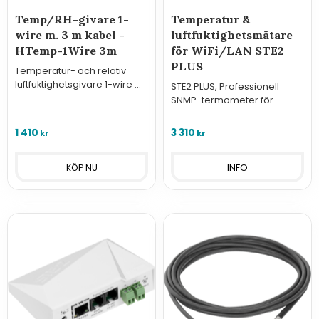
Temp/RH-givare 1-
Temperatur &
wire m. 3 m kabel -
luftfuktighetsmätare
HTemp-1Wire 3m
för WiFi/LAN STE2
PLUS
Temperatur- och relativ
luftfuktighetsgivare 1-wire m.
STE2 PLUS, Professionell
3 m kabel - HTemp-1Wire 3m
SNMP-termometer för
fjärrövervakning av
temperatur och luftfuktighet.
1 410
3 310
kr
kr
INFO