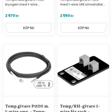
kryogen med 1-wire
med 1-wire UNI omvandlare,
omvandlare. - Temp-1Wire
Kabel 2 meter. - Temp-1W-
Pt100 Frost 3 meter.
UNI Pt100 Cable
2 670
2 650
kr
kr
Temp.givare Pt100 m.
Temp/RH-givare 1-
1-wire omv. - Temp-
wire för rack -