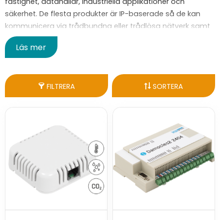
fastighet, datahallar, industriella applikationer och
säkerhet. De flesta produkter är IP-baserade så de kan
kommunicera via trådbundna eller trådlösa nätverk samt
Internet.
Läs mer
Ett väldigt bra komplement som HW group erbjuder är
SensDesk
, en portal eller molntjänst som stöder alla
deras IP-baserade styr och övervakningsenheter. Det
FILTRERA
SORTERA
finns nu även en gratisversion av portalen/molntjänsten
HWg Cloud
.
Om du inte hittar vad du söker nedan så finns här
en
komplett produktkatalog.