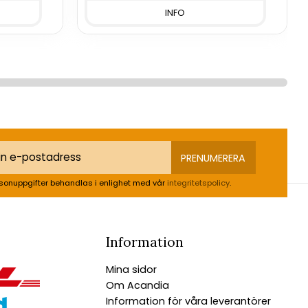
INFO
PRENUMERERA
sonuppgifter behandlas i enlighet med vår
integritetspolicy
.
Information
Mina sidor
Om Acandia
Information för våra leverantörer