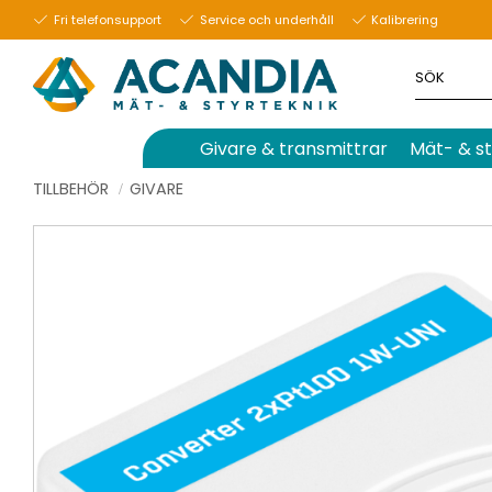
Fri telefonsupport
Service och underhåll
Kalibrering
Givare & transmittrar
Mät- & st
TILLBEHÖR
GIVARE