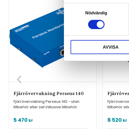
Samtyckesval
Nödvändig
AVVISA
Fjärrövervakning Perseus 140
Fjärröve
Fjärrövervakning Perseus 140 - utan
Fjärröverva
tillbehör eller set inklusive tillbehör.
tillbehör ell
5 470
8 520
kr
kr