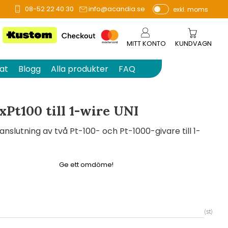
08-52 22 40 30
info@acandia.se
exkl. moms
å 0 betyg.
P
ri
s
MITT KONTO
KUNDVAGN
e
r
at
Blogg
Alla produkter
FAQ
vi
s
a
Pt100 till 1-wire UNI
s
slutning av två Pt-100- och Pt-1000-givare till 1-
Ge ett omdöme!
st