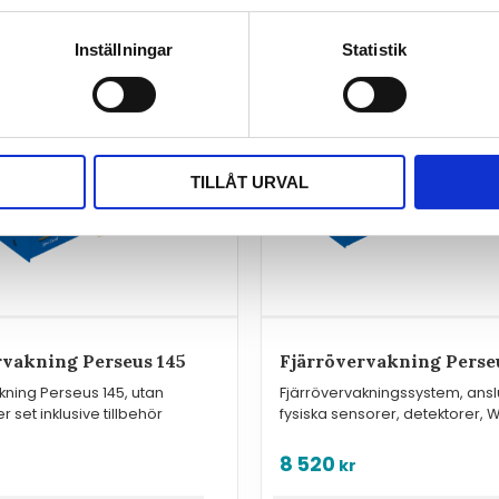
Inställningar
Statistik
TILLÅT URVAL
rvakning Perseus 145
Fjärrövervakning Perse
kning Perseus 145, utan
Fjärrövervakningssystem, ansl
er set inklusive tillbehör
fysiska sensorer, detektorer, 
kabel.
8 520
kr