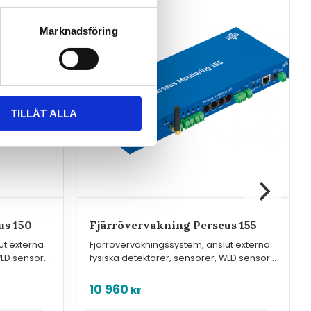
Marknadsföring
TILLÅT ALLA
us 150
Fjärrövervakning Perseus 155
ut externa
Fjärrövervakningssystem, anslut externa
WLD sensor-
fysiska detektorer, sensorer, WLD sensor-
kabel.
10 960
kr