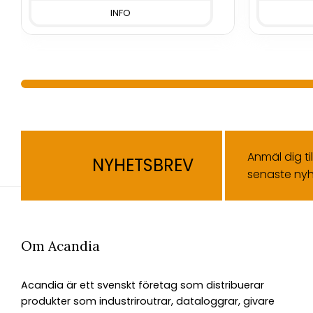
INFO
Anmäl dig ti
NYHETSBREV
senaste nyh
Om Acandia
Acandia är ett svenskt företag som distribuerar
produkter som industriroutrar, dataloggrar, givare