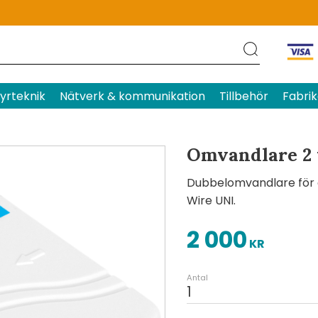
Produktens betyg
Baserat p
yrteknik
Nätverk & kommunikation
Tillbehör
Fabrik
Omvandlare 2 x
Dubbelomvandlare för an
Wire UNI.
2 000
KR
Antal