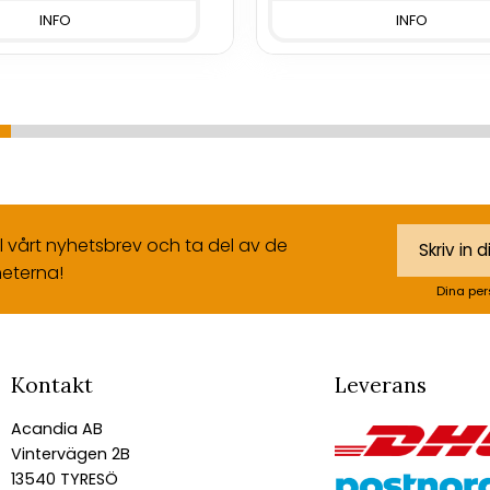
INFO
INFO
ll vårt nyhetsbrev och ta del av de
eterna!
Dina per
Kontakt
Leverans
Acandia AB
Vintervägen 2B
13540 TYRESÖ