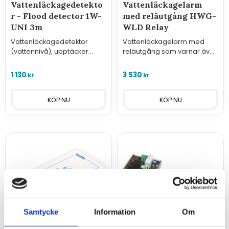
Vattenläckagedetekto
Vattenläckagelarm
r - Flood detector 1W-
med reläutgång HWG-
UNI 3m
WLD Relay
Vattenläckagedetektor
Vattenläckagelarm med
(vattennivå), upptäcker
reläutgång som varnar även
elektriskt ledande vätska
vid små mängder vatten.
(punktdetektering) 3 meter
1 130
3 530
kr
kr
lång kabel.
Samtycke
Information
Om