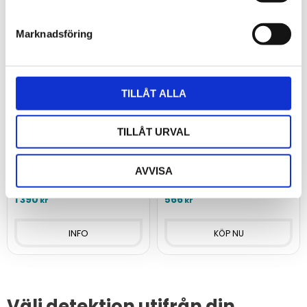
Marknadsföring
Vattenläckagelarm
Vattenläckagevakt
TILLÅT ALLA
med summer och
med reläutgång
reläutgång (utan
Vattenläckagevakt för
TILLÅT URVAL
sensor)
väggmontage som larmar
när vatten stiger upp till
Översvämningslarm med
elektroderna.
summer och reläutgång,
AVVISA
levereras utan sensor.
1 390
566
kr
kr
INFO
Välj detektion utifrån din