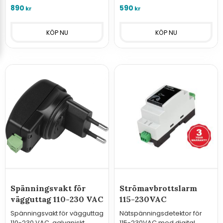
orer/vakter i serien Hxx3x
orer/vakter i serien Hxx3x
890
590
kr
kr
eller GSM-styrningar.
eller GSM-styrningar med
larmfunktion
Spänningsvakt för
Strömavbrottslarm
vägguttag 110-230 VAC
115-230VAC
Spänningsvakt för vägguttag
Nätspänningsdetektor för
110-230 VAC, galvaniskt
115-230VAC med digital