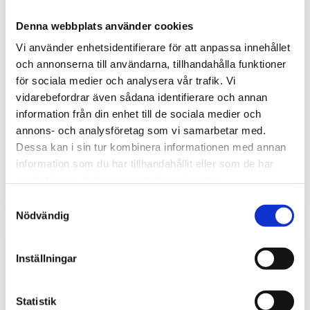
Denna webbplats använder cookies
Vattenläckagelarm
Vattenläckagelarm
Vi använder enhetsidentifierare för att anpassa innehållet
med reläutgång och
med sensor- och
och annonserna till användarna, tillhandahålla funktioner
summer WLD-ECHO
anslutningskabel
för sociala medier och analysera vår trafik. Vi
set
Översvämningslarm med
vidarebefordrar även sådana identifierare och annan
summer och reläutgång,
Vattenläckagelarm med
information från din enhet till de sociala medier och
levereras med sensorkabel
sensokable, summer och
annons- och analysföretag som vi samarbetar med.
och 3 m anslutningskabel.
reläutgång som varnar även
vid små mängder vatten.
Dessa kan i sin tur kombinera informationen med annan
3 090
2 270
kr
kr
information som du har tillhandahållit eller som de har
samlat in när du har använt deras tjänster.
INFO
Samtyckesval
Nödvändig
Inställningar
Statistik