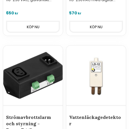
isolerad reläutgång.
utgång för anslutning till
Teracoms fjärrstyrningar.
650
570
kr
kr
Strömavbrottslarm
Vattenläckagedetekto
och styrning -
r