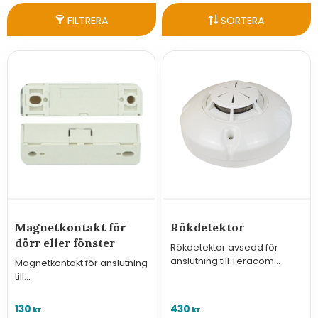
FILTRERA
SORTERA
Magnetkontakt för
Rökdetektor
dörr eller fönster
Rökdetektor avsedd för
anslutning till Teracom
Magnetkontakt för anslutning
fjärrstyrningar
till
övervakningssystem/regulat
orer i serien Hxx3x eller GSM-
130
430
kr
kr
styrningar.