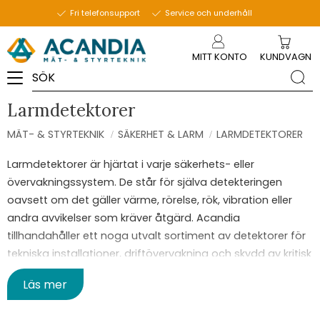
Fri telefonsupport
Service och underhåll
Meny
MITT KONTO
KUNDVAGN
Larmdetektorer
MÄT- & STYRTEKNIK
SÄKERHET & LARM
LARMDETEKTORER
Larmdetektorer är hjärtat i varje säkerhets- eller
övervakningssystem. De står för själva detekteringen
oavsett om det gäller värme, rörelse, rök, vibration eller
andra avvikelser som kräver åtgärd. Acandia
tillhandahåller ett noga utvalt sortiment av detektorer för
tekniska installationer, driftövervakning och skydd av kritisk
infrastruktur.
Läs mer