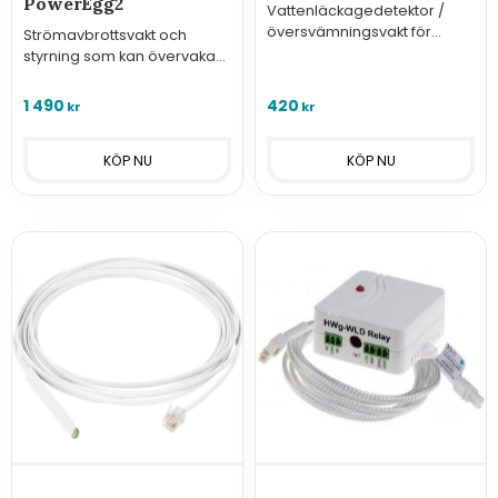
PowerEgg2
Vattenläckagedetektor /
översvämningsvakt för
Strömavbrottsvakt och
anslutning till
styrning som kan övervaka
övervakningssystem/regulat
och styra 230VAC.
orer i serien Hxx3x eller GSM-
1 490
420
kr
kr
styrningar