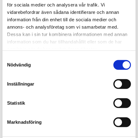
för sociala medier och analysera vår trafik. Vi
vidarebefordrar även sådana identifierare och annan
STÄLL EN FRÅGA OM PRODUKTEN
information från din enhet till de sociala medier och
annons- och analysföretag som vi samarbetar med.
Dessa kan i sin tur kombinera informationen med annan
information som du har tillhandahållit eller som de har
Omdömen
samlat in när du har använt deras tjänster.
Samtyckesval
Du
Nödvändig
Inställningar
Statistik
Bli den första att lämna ett omdöme.
Marknadsföring