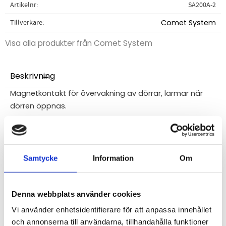
Artikelnr
SA200A-2
Tillverkare
Comet System
Visa alla produkter från Comet System
Beskrivning
Magnetkontakt för övervakning av dörrar, larmar när
dörren öppnas.
För anslutning till
övervakningssystem/regulatorer/vakter
(för temperatur eller kombinationsinstrument
Samtycke
Information
Om
för temperatur, luftfuktighet och/eller barometertryck) i
serien Hxx3x eller GSM-styrningar med larmfunktion i
serien GSM-R4-....
Denna webbplats använder cookies
Behöver ingen separat spänningsmatning vid
Vi använder enhetsidentifierare för att anpassa innehållet
anslutning till GSM-styrning med larmfunktion.
och annonserna till användarna, tillhandahålla funktioner