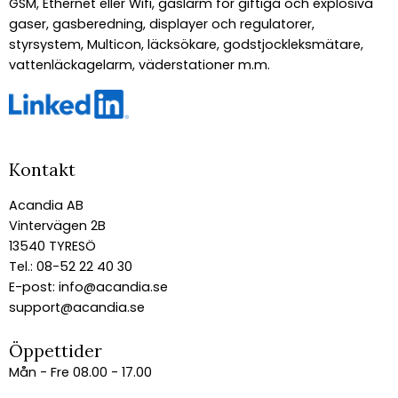
GSM, Ethernet eller Wifi, gaslarm för giftiga och explosiva
gaser, gasberedning, displayer och regulatorer,
styrsystem, Multicon, läcksökare, godstjockleksmätare,
vattenläckagelarm, väderstationer m.m.
Kontakt
Acandia AB
Vintervägen 2B
13540 TYRESÖ
Tel.: 08-52 22 40 30
E-post:
info@acandia.se
support@acandia.se
Öppettider
Mån - Fre 08.00 - 17.00