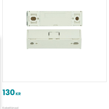
130
KR
Kabellängd