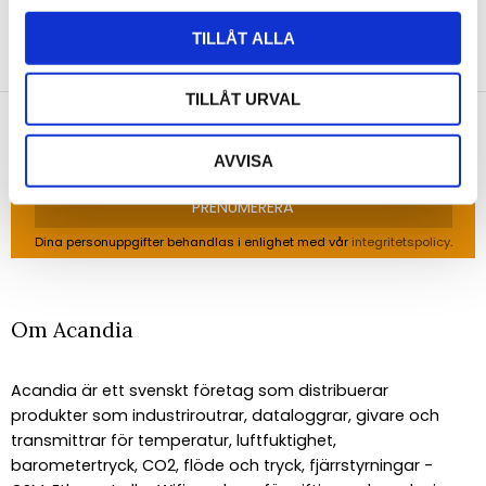
NYHETSBREV
TILLÅT ALLA
Anmäl dig till vårt nyhetsbrev och ta del av de
senaste nyheterna!
TILLÅT URVAL
AVVISA
PRENUMERERA
Dina personuppgifter behandlas i enlighet med vår
integritetspolicy
.
Om Acandia
Acandia är ett svenskt företag som distribuerar
produkter som industriroutrar, dataloggrar, givare och
transmittrar för temperatur, luftfuktighet,
barometertryck, CO2, flöde och tryck, fjärrstyrningar -