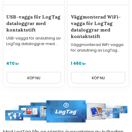
USB-vagga för LogTag
Väggmonterad WiFi-
dataloggrar med
vagga för LogTag
kontaktstift
dataloggrar med
kontaktstift
USB-vagga för anslutning av
LogTag dataloggrar med
Väggmonterad WiFi-vagga
kontaktstift till PC. Underlättar
för anslutning av LogTag
i och urkoppling vid
dataloggrar med kontaktstift
hantering av många
till trådlöst nätverk för
470
1 460
kr
kr
dataloggrar.
uppladdning till
molntjänsten LogTag Online.
Med LogTag fås en sömlös övervakning av kylkedjan