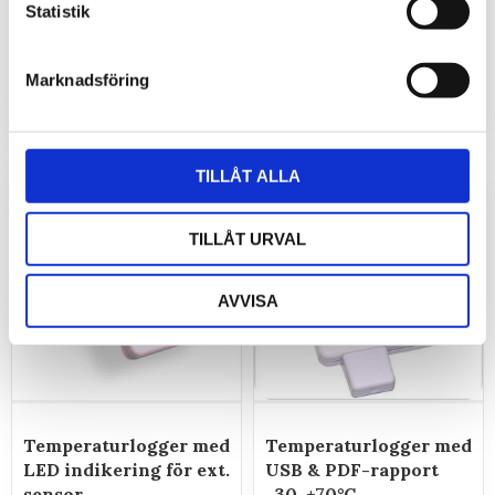
Statistik
& UTRED30
-40..+85°C
280
265
kr
kr
Marknadsföring
INFO
INFO
TILLÅT ALLA
TILLÅT URVAL
AVVISA
Temperaturlogger med
Temperaturlogger med
LED indikering för ext.
USB & PDF-rapport
sensor
-30..+70°C