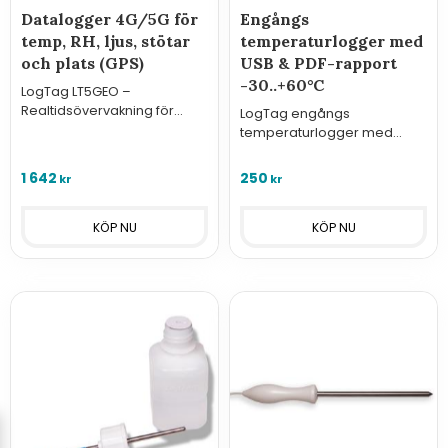
Datalogger 4G/5G för
Engångs
temp, RH, ljus, stötar
temperaturlogger med
och plats (GPS)
USB & PDF-rapport
-30..+60°C
LogTag LT5GEO –
Realtidsövervakning för
LogTag engångs
säkra transporter.
temperaturlogger med
Temperatur, luftfuktighet,
integrerad sensor, USB-
ljus, stötar och plats via
anslutning och PDF-rapport
1 642
250
kr
kr
4G/5G och molntjänst.
för -30..+60°C