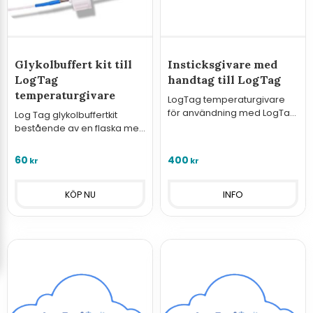
Glykolbuffert kit till
Insticksgivare med
LogTag
handtag till LogTag
temperaturgivare
LogTag temperaturgivare
för användning med LogTag
Log Tag glykolbuffertkit
TREX-8, TRED30-16R, UTRED-16
bestående av en flaska med
& UTRED30
tätning i lock för 3,2 mm
temperaturgivare (ST100K)
60
400
kr
kr
INFO