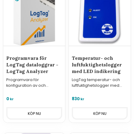
Programvara för
Temperatur- och
LogTag dataloggrar -
luftfuktighetslogger
LogTag Analyzer
med LED indikering
Programvara för
LogTag temperatur- och
konfiguration av och
luftfuktighetslogger med
nedladdning av data från
integrerade sensorer
LogTags dataloggrar.
0
830
kr
kr
Laddas ner gratis via länken
under bildtexten.