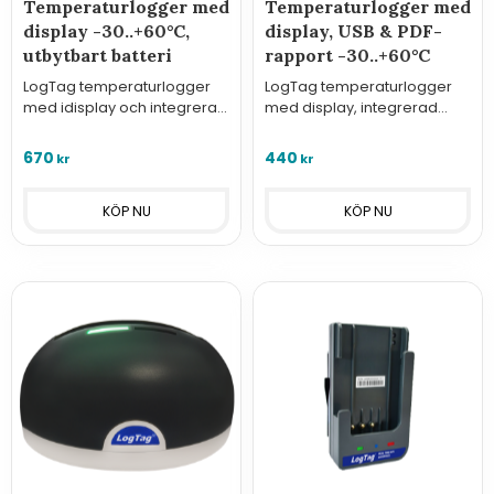
Temperaturlogger med
Temperaturlogger med
display -30..+60°C,
display, USB & PDF-
utbytbart batteri
rapport -30..+60°C
LogTag temperaturlogger
LogTag temperaturlogger
med idisplay och integrerad
med display, integrerad
sensor för -30..+60°C med
sensor, USB-anslutning och
utbytbart batteri.
PDF-rapport för -30..+60°C
670
440
kr
kr