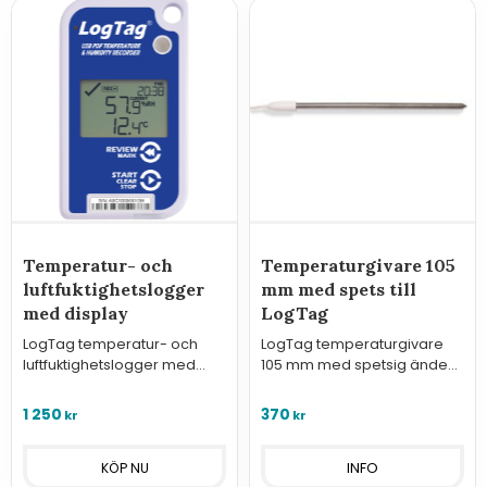
Temperatur- och
Temperaturgivare 105
luftfuktighetslogger
mm med spets till
med display
LogTag
LogTag temperatur- och
LogTag temperaturgivare
luftfuktighetslogger med
105 mm med spetsig ände
integrerade sensorer och
för användning med LogTag
display
TREX-8, TRED30-16R, UTRED-16
1 250
370
kr
kr
& UTRED30
INFO