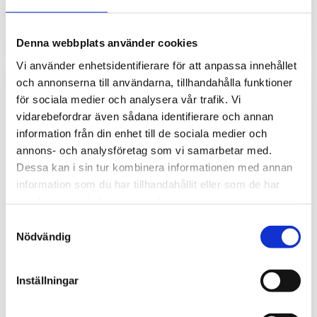
& UTRED30
& UTRED30
INFO
INFO
Denna webbplats använder cookies
Vi använder enhetsidentifierare för att anpassa innehållet
och annonserna till användarna, tillhandahålla funktioner
för sociala medier och analysera vår trafik. Vi
vidarebefordrar även sådana identifierare och annan
information från din enhet till de sociala medier och
annons- och analysföretag som vi samarbetar med.
Dessa kan i sin tur kombinera informationen med annan
information som du har tillhandahållit eller som de har
samlat in när du har använt deras tjänster.
Samtyckesval
Nödvändig
Temperaturgivare
Temperaturlogger med
enkel till LogTag
LED indikering
-40..+85°C
Inställningar
LogTag temperaturgivare
för användning med LogTag
LogTag temperaturlogger
TREX-8, TRED30-16R, UTRED-16
med integrerad sensor för