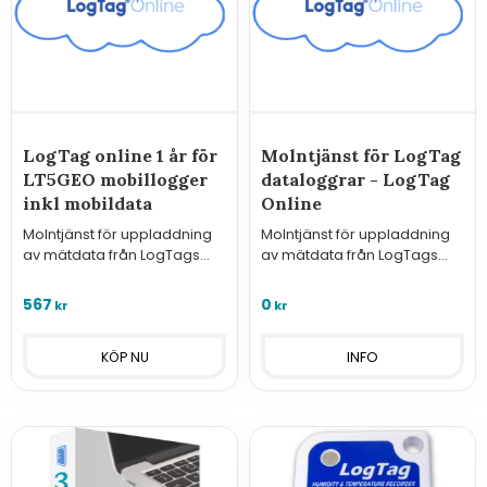
LogTag online 1 år för
Molntjänst för LogTag
LT5GEO mobillogger
dataloggrar - LogTag
inkl mobildata
Online
Molntjänst för uppladdning
Molntjänst för uppladdning
av mätdata från LogTags
av mätdata från LogTags
mobillogger LT5GEO, 12
dataloggrar via WiFI-vagga.
månaders abonnemang
567
0
kr
kr
inkl. mobildata.
INFO