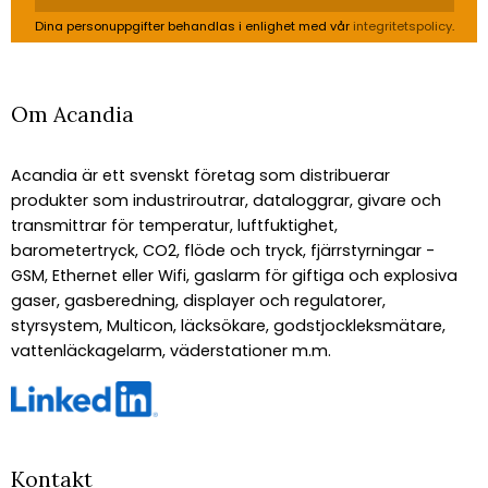
Dina personuppgifter behandlas i enlighet med vår
integritetspolicy
.
Om Acandia
Acandia är ett svenskt företag som distribuerar
produkter som industriroutrar, dataloggrar, givare och
transmittrar för temperatur, luftfuktighet,
barometertryck, CO2, flöde och tryck, fjärrstyrningar -
GSM, Ethernet eller Wifi, gaslarm för giftiga och explosiva
gaser, gasberedning, displayer och regulatorer,
styrsystem, Multicon, läcksökare, godstjockleksmätare,
vattenläckagelarm, väderstationer m.m.
Kontakt