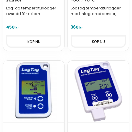
LogTag temperaturlogger
LogTag temperaturlogger
avsedd för extern
med integrerad sensor,
temperaturgivare (ingår ej,
USB-anslutning och PDF-
se relaterade produkter).
rapport för -30..+70°C
450
360
kr
kr