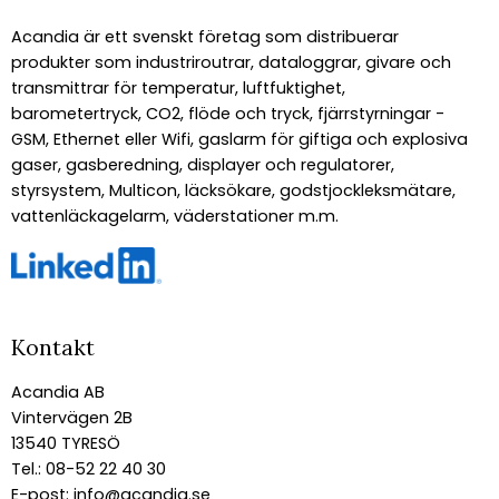
Acandia är ett svenskt företag som distribuerar
produkter som industriroutrar, dataloggrar, givare och
transmittrar för temperatur, luftfuktighet,
barometertryck, CO2, flöde och tryck, fjärrstyrningar -
GSM, Ethernet eller Wifi, gaslarm för giftiga och explosiva
gaser, gasberedning, displayer och regulatorer,
styrsystem, Multicon, läcksökare, godstjockleksmätare,
vattenläckagelarm, väderstationer m.m.
Kontakt
Acandia AB
Vintervägen 2B
13540 TYRESÖ
Tel.: 08-52 22 40 30
E-post:
info@acandia.se