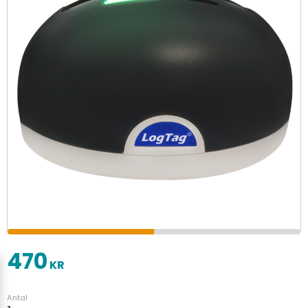
470
KR
Antal