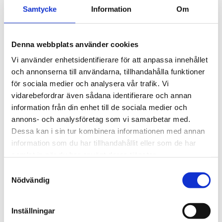
kommunikationsprotokoll, såsom 4–20 mA och
Samtycke
Information
Om
Modbus, vilket underlättar integration i befintliga
övervakningssystem. Detta möjliggör
realtidsövervakning och fjärrstyrning, vilket är
Denna webbplats använder cookies
avgörande för att snabbt kunna identifiera och
Vi använder enhetsidentifierare för att anpassa innehållet
åtgärda eventuella problem i vattenkvaliteten.
och annonserna till användarna, tillhandahålla funktioner
för sociala medier och analysera vår trafik. Vi
Mångsidiga
vidarebefordrar även sådana identifierare och annan
användningsområden
information från din enhet till de sociala medier och
annons- och analysföretag som vi samarbetar med.
Acandias pH-sensorer används i en rad olika
Dessa kan i sin tur kombinera informationen med annan
applikationer, som exempelvis nedan nämnda.
information som du har tillhandahållit eller som de har
samlat in när du har använt deras tjänster.
Vattenreningsverk -
För att övervaka och
Samtyckesval
kontrollera pH-nivåer i olika behandlingssteg.
Nödvändig
Industriella processer -
För att säkerställa att
kemiska reaktioner sker under perfekta pH-
förhållanden.
Inställningar