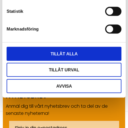
Miljöövervakning -
För att bedöma vattenkvaliteten
i naturliga vattenkällor.
Statistik
Akvakultur -
För att upprätthålla en hälsosam miljö
för vattenlevande organismer.
Marknadsföring
Genom att använda Acandias pH-sensorer får du
tillgång till pålitliga och exakta mätningar som hjälper
TILLÅT ALLA
dig att säkerställa rätt vattenkvalitet i dina
applikationer.
TILLÅT URVAL
AVVISA
NYHETSBREV
Anmäl dig till vårt nyhetsbrev och ta del av de
senaste nyheterna!