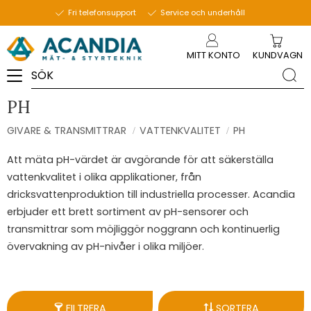
Fri telefonsupport
Service och underhåll
Meny
MITT KONTO
KUNDVAGN
PH
GIVARE & TRANSMITTRAR
VATTENKVALITET
PH
Att mäta pH-värdet är avgörande för att säkerställa
vattenkvalitet i olika applikationer, från
dricksvattenproduktion till industriella processer. Acandia
erbjuder ett brett sortiment av pH-sensorer och
transmittrar som möjliggör noggrann och kontinuerlig
övervakning av pH-nivåer i olika miljöer.
FILTRERA
SORTERA