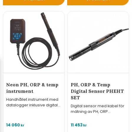
Neon PH, ORP & temp
PH, ORP & Temp
instrument
Digital Sensor PHEHT
SET
Handhållet instrument med
datalogger inklusive digital
Digital sensor med kabel för
sensor med kabel för
mätning av PH, ORP
mätning av PH, ORP
(Oxidation Reduction
(Oxidation Reduction
Potential) och temperatur i
14 060
11 453
kr
kr
Potential) och temp i vatten.
vatten.