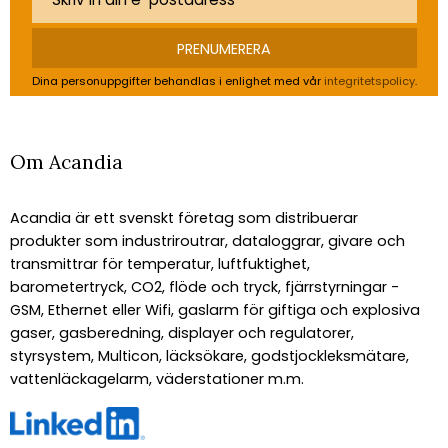
PRENUMERERA
Dina personuppgifter behandlas i enlighet med vår
integritetspolicy
.
Om Acandia
Acandia är ett svenskt företag som distribuerar
produkter som industriroutrar, dataloggrar, givare och
transmittrar för temperatur, luftfuktighet,
barometertryck, CO2, flöde och tryck, fjärrstyrningar -
GSM, Ethernet eller Wifi, gaslarm för giftiga och explosiva
gaser, gasberedning, displayer och regulatorer,
styrsystem, Multicon, läcksökare, godstjockleksmätare,
vattenläckagelarm, väderstationer m.m.