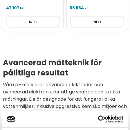
PH värde / C4E
PH värde / NTU (Turbiditet) i
(Konduktivitet/salthalt) i
vatten.
47 107
56 864
kr
kr
vatten.
INFO
INFO
Avancerad mätteknik för
pålitliga resultat
Våra pH-sensorer använder elektroder och
avancerad elektronik för att ge snabba och exakta
mätningar. De är designade för att fungera i olika
vattenmiljöer, inklusive aggressiva kemiska miljöer och
erbjuder lång livslängd och minimal underhåll.
Sensorerna är kompatibla med olika