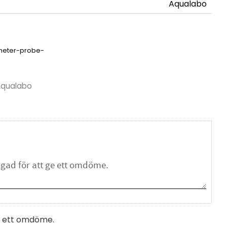
Aqualabo
meter-probe-
 Aqualabo
na ett omdöme.