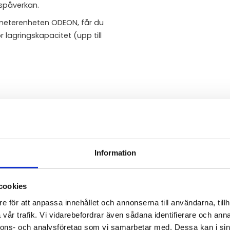
spåverkan.
meterenheten ODEON, får du
r lagringskapacitet (upp till
°C, NTC Inox
lagd PONSEL "PLASTOGEL"®-
platinaelektrod, Ag/AgCl-
Information
cookies
ll 200,0 % mättnad
e för att anpassa innehållet och annonserna till användarna, tillh
vår trafik. Vi vidarebefordrar även sådana identifierare och anna
 enligt ASTM D888-05
nnons- och analysföretag som vi samarbetar med. Dessa kan i sin