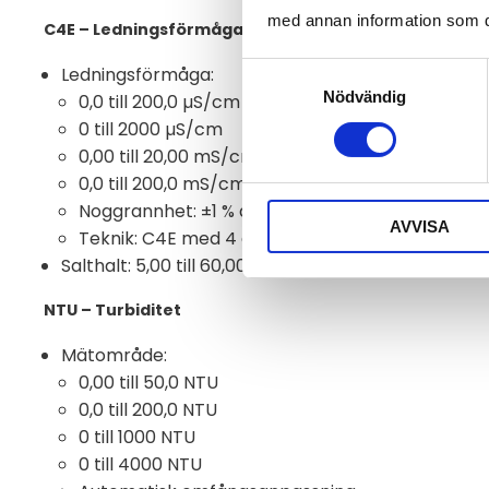
med annan information som du 
C4E – Ledningsförmåga och Salthalt
Samtyckesval
Ledningsförmåga:
Nödvändig
0,0 till 200,0 µS/cm
0 till 2000 µS/cm
0,00 till 20,00 mS/cm
0,0 till 200,0 mS/cm
Noggrannhet: ±1 % av hela mätområdet
AVVISA
Teknik: C4E med 4 elektroder (2 platina och 2 gr
Salthalt: 5,00 till 60,00 ppt, noggrannhet ±0,5 %
NTU – Turbiditet
Mätområde:
0,00 till 50,0 NTU
0,0 till 200,0 NTU
0 till 1000 NTU
0 till 4000 NTU