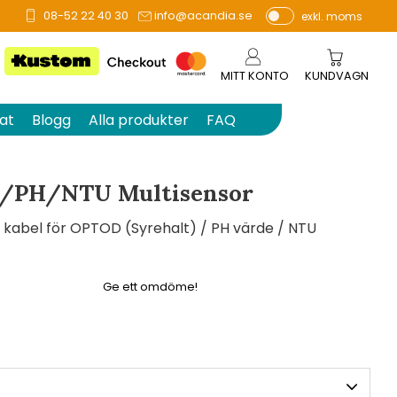
08-52 22 40 30
info@acandia.se
exkl. moms
å 0 betyg.
P
ri
s
MITT KONTO
KUNDVAGN
e
r
at
Blogg
Alla produkter
FAQ
vi
s
a
/PH/NTU Multisensor
s
d kabel för OPTOD (Syrehalt) / PH värde / NTU
Ge ett omdöme!