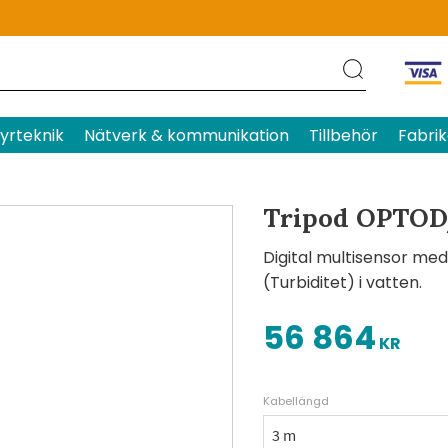
Produktens betyg
Baserat p
yrteknik
Nätverk & kommunikation
Tillbehör
Fabrik
Tripod OPTOD
Digital multisensor me
(Turbiditet) i vatten.
56 864
KR
Kabellängd