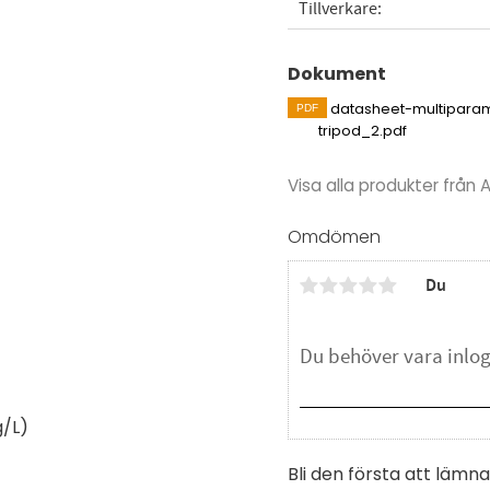
Tillverkare
Dokument
datasheet-multipara
tripod_2.pdf
Visa alla produkter från
Omdömen
Du
g/L)
Bli den första att läm