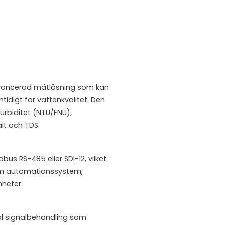
avancerad mätlösning som kan
tidigt för vattenkvalitet. Den
turbiditet (NTU/FNU),
lt och TDS.
s RS-485 eller SDI-12, vilket
om automationssystem,
nheter.
al signalbehandling som