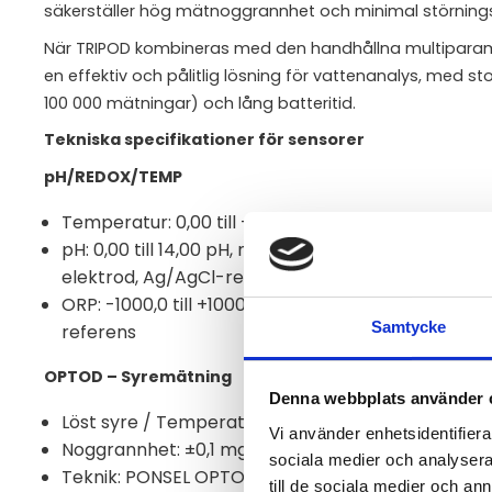
säkerställer hög mätnoggrannhet och minimal störning
När TRIPOD kombineras med den handhållna multipara
en effektiv och pålitlig lösning för vattenanalys, med sto
100 000 mätningar) och lång batteritid.
Tekniska specifikationer för sensorer
pH/REDOX/TEMP
Temperatur: 0,00 till +50,00 °C, noggrannhet ±0,1 
pH: 0,00 till 14,00 pH, noggrannhet ±0,1, plastbe
elektrod, Ag/AgCl-referens
ORP: -1000,0 till +1000,0 mV, noggrannhet ±2 mV, 
Samtycke
referens
OPTOD – Syremätning
Denna webbplats använder 
Löst syre / Temperatur: 0,00 till 20,00 mg/L, 0,0 ti
Vi använder enhetsidentifierar
Noggrannhet: ±0,1 mg/L, ±1 %
sociala medier och analysera 
Teknik: PONSEL OPTOD, optisk luminescensteknik
till de sociala medier och a