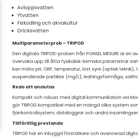
Avloppsvatten
Ytvatten
Fiskodling och akvakultur
Dricksvatten
Multiparameterprob – TRIPOD
Den digitala TRIPOD-proben från PONSEL MESURE är en 
övervaka upp till åtta fysikalisk-kemiska parametrar sam
kan mäta pH, ORP, temperatur, löst syre (optisk teknik), 
suspenderade partiklar (mg/L), ledningsförmåga, saltha
Redo att anslutas
Kompakt och robust med digital kommunikation via Modbu
gör TRIPOD kompatibel med en mängd olika system s
fjärrkontrollsystem, dataloggrar och andra insamlingse
Tillförlitlig prestanda
TRIPOD har en inbyggd förstärkare och avancerad digit