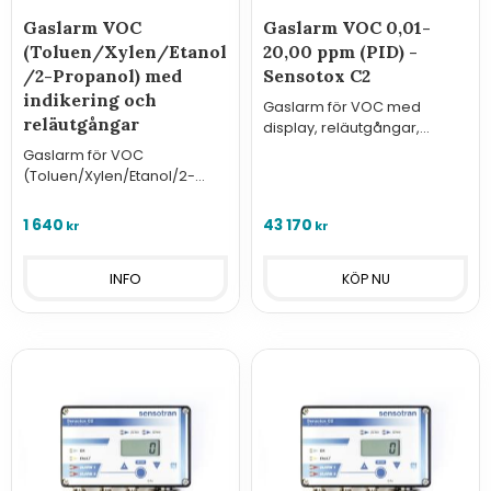
Gaslarm VOC
Gaslarm VOC 0,01-
(Toluen/Xylen/Etanol
20,00 ppm (PID) -
/2-Propanol) med
Sensotox C2
indikering och
Gaslarm för VOC med
reläutgångar
display, reläutgångar,
analog utgång och Modbus.
Gaslarm för VOC
(Toluen/Xylen/Etanol/2-
Propanol)
1 640
43 170
kr
kr
INFO