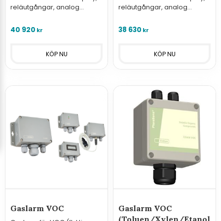
reläutgångar, analog
reläutgångar, analog
utgång och Modbus för
utgång och Modbus för
montering i Ex-klassade
montering i Ex-klassade
40 920
38 630
kr
kr
utrymmen.
utrymmen.
Gaslarm VOC
Gaslarm VOC
(Toluen/Xylen/Etanol