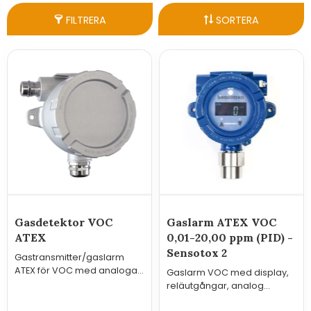
FILTRERA
SORTERA
Gasdetektor VOC
Gaslarm ATEX VOC
ATEX
0,01-20,00 ppm (PID) -
Sensotox 2
Gastransmitter/gaslarm
ATEX för VOC med analoga
Gaslarm VOC med display,
utgångar och Modbus samt
reläutgångar, analog
reläutgångar som tillval.
utgång och Modbus för