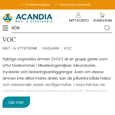
Fri telefonsupport
Service och underhåll
Meny
MITT KONTO
KUNDVAGN
VOC
MÄT- & STYRTEKNIK
GASLARM
VOC
Flyktiga organiska ämnen (VOC) är en grupp gaser som
ofta förekommer i tillverkningsmiljöer, laboratorier,
tryckerier och lackeringsanläggningar. Även om dessa
ämnen inte alltid märks direkt, kan de påverka både hälsa
och arbetsmiljö redan vid låga halter. I vissa fall kan de
också bilda explosiva blandningar med luft. Därför krävs
tillförlitlig övervakning som snabbt reagerar på förhöjda
Läs mer
koncentrationer.