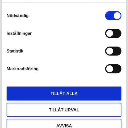
samlat in när du har använt deras tjänster.
Samtyckesval
Nödvändig
Inställningar
Statistik
Marknadsföring
Paketartikel - Gaslarm
Smart Sensor VOC för
m. WiFi konfig. &
E2639-GSH
Smart Sensor för 0-
Smart Sensor för VOC 0-
TILLÅT ALLA
1000 ppm VOC
1000 ppm till grundenheter i
E2639-GSH-serien
Gaslarm för 0-1000 ppm
TILLÅT URVAL
VOC med Smart Sensor och
konfigurering och kalibrering
via WiFI.
5 079
1 820
kr
kr
AVVISA