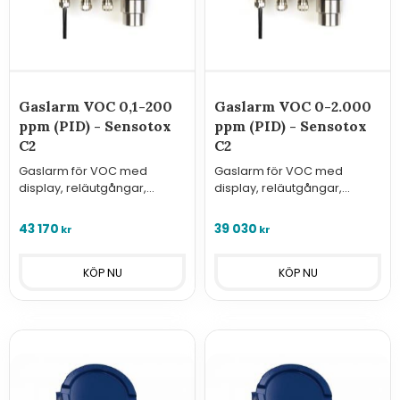
Gaslarm VOC 0,1-200
Gaslarm VOC 0-2.000
ppm (PID) - Sensotox
ppm (PID) - Sensotox
C2
C2
Gaslarm för VOC med
Gaslarm för VOC med
display, reläutgångar,
display, reläutgångar,
analog utgång och Modbus.
analog utgång och Modbus.
43 170
39 030
kr
kr