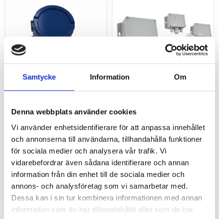
Samtycke
Information
Om
Gastransmitter ATEX
Gastransmitter VOC
Denna webbplats använder cookies
VOC 0-2000 ppm (PID)
Gastransmitter för VOC
Vi använder enhetsidentifierare för att anpassa innehållet
- Sensotox 2
(flyktiga organiska ämnen)
och annonserna till användarna, tillhandahålla funktioner
med analoga utgångar och
Gastransmitter för VOC med
Modbus.
för sociala medier och analysera vår trafik. Vi
analog utgång och Modbus
för montering i Ex-klassade
vidarebefordrar även sådana identifierare och annan
utrymmen.
information från din enhet till de sociala medier och
35 280
2 710
kr
kr
annons- och analysföretag som vi samarbetar med.
Dessa kan i sin tur kombinera informationen med annan
INFO
information som du har tillhandahållit eller som de har