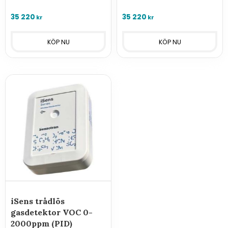
med GasVisor trådlösa
med GasVisor trådlösa
larmcentraler.
larmcentraler.
35 220
35 220
kr
kr
iSens trådlös
gasdetektor VOC 0-
2000ppm (PID)