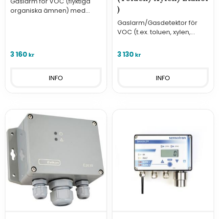
Gaslarm för VOC (flyktiga
)
organiska ämnen) med
analoga utgångar,
Gaslarm/Gasdetektor för
reläutgångar och Modbus.
VOC (t.ex. toluen, xylen,
etanol)
3 160
3 130
kr
kr
INFO
INFO