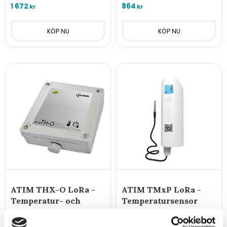
luftkvalitet.
1 672
864
kr
kr
ATIM THX-O LoRa -
ATIM TMxP LoRa -
Temperatur- och
Temperatursensor
luftfuktighetssensor
med extern givare
LoRaWAN-sensor för
LoRaWAN-sensor för