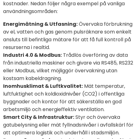
kostnader. Nedan följer några exempel på vanliga
användningsområden:
Energimätning & Utfasning:
Övervaka förbrukning
av el, vatten och gas genom pulsräknare som enkelt
ansluts till befintliga mätare för att få full kontroll på
resurserna i realtid.
Industri 4.0 & Modbus:
Trådlös överföring av data
från industriella maskiner och givare via RS485, RS232
eller Modbus, vilket möjliggör övervakning utan
kostsam kabeldragning.
Inomhusklimat & Luftkvalitet:
Mät temperatur,
luftfuktighet och koldioxidnivåer (CO2) i offentliga
byggnader och kontor för att säkerställa en god
arbetsmiljö och energieffektiv ventilation.
Smart City & Infrastruktur:
Styr och övervaka
gatubelysning eller mät fyllnadsnivåer i avfallskärl för
att optimera logistik och underhåll i stadsmiljön.