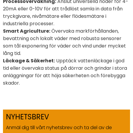
Processövervakning:
Anslut universella noder för 4-
20mA eller 0-10V för att trådlöst samla in data från
tryckgivare, nivåmätare eller flödesmätare i
industriella processer.
Smart Agriculture:
Övervaka markförhållanden,
bevattning och lokalt väder med robusta sensorer
som tål exponering för väder och vind under mycket
lång tid.
Läckage & Säkerhet:
Upptäck vattenläckage i god
tid eller övervaka status på dörrar och grindar i stora
anläggningar för att höja säkerheten och förebygga
skador.
NYHETSBREV
Anmäl dig till vårt nyhetsbrev och ta del av de