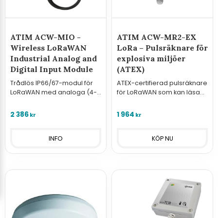
ATIM ACW-MIO -
ATIM ACW-MR2-EX
Wireless LoRaWAN
LoRa – Pulsräknare för
Industrial Analog and
explosiva miljöer
Digital Input Module
(ATEX)
Trådlös IP66/67-modul för
ATEX-certifierad pulsräknare
LoRaWAN med analoga (4-
för LoRaWAN som kan läsa
20mA/0-10V) och digitala
av två mätare i explosiva
ingångar. Välj mellan 1 eller
miljöer.
2 386
1 964
kr
kr
2 robusta M8-anslutningar.
INFO