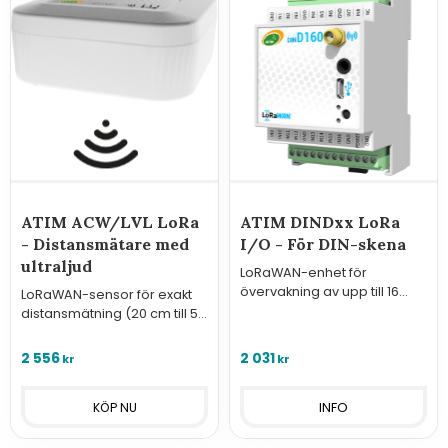
ATIM ACW/LVL LoRa
ATIM DINDxx LoRa
- Distansmätare med
I/O - För DIN-skena
ultraljud
LoRaWAN-enhet för
övervakning av upp till 16
LoRaWAN-sensor för exakt
ingångar och styrning av 8
distansmätning (20 cm till 5
utgångar via DIN-skena.
m) med lång batteritid.
2 556
2 031
kr
kr
INFO