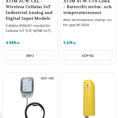
ATIM ACW-CEL -
ATIM ACW-CTS LoRa
Wireless Cellular IoT
– Batterifri ström- och
Industrial Analog and
temperatursensor
Digital Input Module
Atim strömsensor clamp-on
för upp till 200A
Trådlös IP66/67-modul för
Cellular IoT (LTE-M/NB-IoT)
med analoga (4-20mA/0-
10V) och digitala ingångar.
4 566
3 419
kr
kr
Välj mellan 1 eller 2 robusta
M8-anslutningar.
INFO