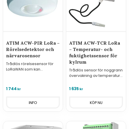
ATIM ACW-PIR LoRa –
ATIM ACW-TCR LoRa
Rörelsedetektor och
– Temperatur- och
närvarosensor
fuktighetssensor för
kylrum
Trådlös rörelsesensor för
LoRaWAN som kan
Trådlös sensor för noggrann
användas för både larm och
övervakning av temperatur
för att se beläggningsgrad i
och fukt i kyl- och frysmiljöer.
lokaler.
1 744
1 635
kr
kr
INFO