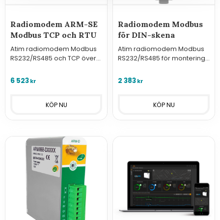
Radiomodem ARM-SE
Radiomodem Modbus
Modbus TCP och RTU
för DIN-skena
Atim radiomodem Modbus
Atim radiomodem Modbus
RS232/RS485 och TCP över
RS232/RS485 för montering
Ethernet
på DIN-skena
6 523
2 383
kr
kr