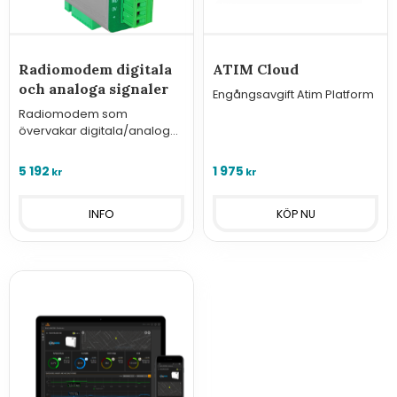
Radiomodem digitala
ATIM Cloud
och analoga signaler
Engångsavgift Atim Platform
Radiomodem som
övervakar digitala/analoga
in-/utgångar och skickar
data via P2P-radio, Sigfox
5 192
1 975
kr
kr
eller LoRaWAN
INFO