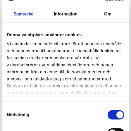
utomhusmätning av
temperaturmätning (-196°C
temperatur och fukt med
till +200°C) via extern givare
Samtycke
Information
Om
över 10 års batteritid.
med lång batteritid.
1 287
1 385
kr
kr
INFO
Denna webbplats använder cookies
Vi använder enhetsidentifierare för att anpassa innehållet
och annonserna till användarna, tillhandahålla funktioner
för sociala medier och analysera vår trafik. Vi
vidarebefordrar även sådana identifierare och annan
information från din enhet till de sociala medier och
annons- och analysföretag som vi samarbetar med.
Dessa kan i sin tur kombinera informationen med annan
information som du har tillhandahållit eller som de har
samlat in när du har använt deras tjänster.
Samtyckesval
Nödvändig
ATIM WL-I/O LoRa -
ATIM WL-I/O LoRa -
Trådlös
Vattenläckagelarm