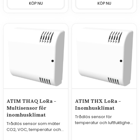
ATIM THAQ LoRa -
ATIM THX LoRa -
Multisensor för
Inomhusklimat
inomhusklimat
Trådlös sensor för
temperatur och luftfuktighet
Trådlös sensor som mäter
med inbyggt vibrationslarm
CO2, VOC, temperatur och
och lång batteritid.
fukt med tydlig lampa för