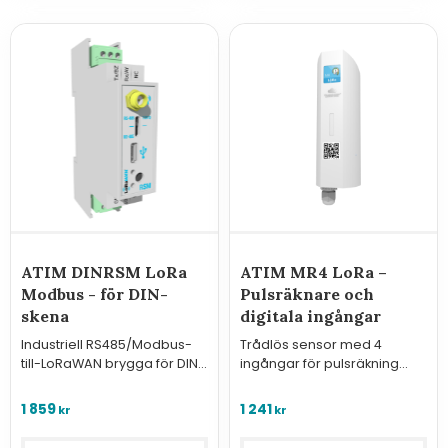
ATIM DINRSM LoRa
ATIM MR4 LoRa –
Modbus - för DIN-
Pulsräknare och
skena
digitala ingångar
Industriell RS485/Modbus-
Trådlös sensor med 4
till-LoRaWAN brygga för DIN-
ingångar för pulsräkning
skena. Stödjer 833 register.
eller bevakning av digitala
signaler.
1 859
1 241
kr
kr