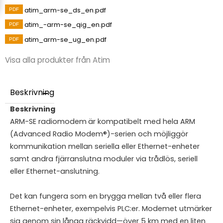
atim_arm-se_ds_en.pdf
atim_-arm-se_qig_en.pdf
atim_arm-se_ug_en.pdf
Visa alla produkter från Atim
Beskrivning
Beskrivning
ARM-SE radiomodem
är kompatibelt med hela ARM
(Advanced Radio Modem®)-serien och möjliggör
kommunikation mellan seriella eller Ethernet-enheter
samt andra fjärranslutna moduler via trådlös, seriell
eller Ethernet-anslutning.
Det kan fungera som en brygga mellan två eller flera
Ethernet-enheter, exempelvis PLC:er. Modemet utmärker
sig genom sin långa räckvidd—över 5 km med en liten