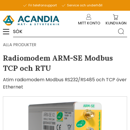
Fri telefonsupport
Service och underhåll
Meny
MITT KONTO
KUNDVAGN
ALLA PRODUKTER
Radiomodem ARM-SE Modbus
TCP och RTU
Atim radiomodem Modbus RS232/RS485 och TCP över
Ethernet