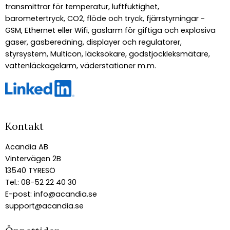
transmittrar för temperatur, luftfuktighet,
barometertryck, CO2, flöde och tryck, fjärrstyrningar -
GSM, Ethernet eller Wifi, gaslarm för giftiga och explosiva
gaser, gasberedning, displayer och regulatorer,
styrsystem, Multicon, läcksökare, godstjockleksmätare,
vattenläckagelarm, väderstationer m.m.
Kontakt
Acandia AB
Vintervägen 2B
13540 TYRESÖ
Tel.: 08-52 22 40 30
E-post:
info@acandia.se
support@acandia.se