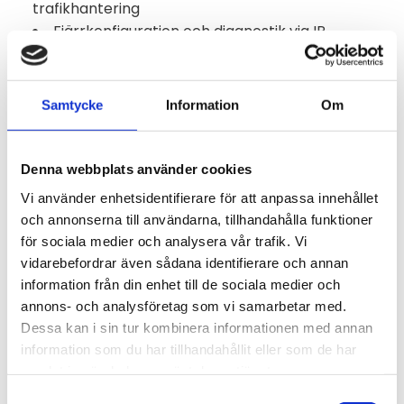
trafikhantering
Fjärrkonfiguration och diagnostik via IP
Watchdog-funktion med e-postvarning
Konfiguration & Uppdateringar
Samtycke
Information
Om
Via inbäddad webbsida eller Hayes-
kommandon (parametrar sparas i EEPROM)
Denna webbplats använder cookies
Firmware-uppdatering via Ethernet
Lokal och fjärrstyrd konfiguration & testläge
Vi använder enhetsidentifierare för att anpassa innehållet
3 DIP-switchar för RS485-konfiguration + 1
och annonserna till användarna, tillhandahålla funktioner
DIP-switch för testläge
för sociala medier och analysera vår trafik. Vi
vidarebefordrar även sådana identifierare och annan
Antenn
information från din enhet till de sociala medier och
SMA-honkontakt på framsidan
annons- och analysföretag som vi samarbetar med.
Rekommenderade antenner: ½-vågs vinklad
Dessa kan i sin tur kombinera informationen med annan
eller ¼-vågs extern (för montering i
information som du har tillhandahållit eller som de har
kapsling/metallskåp), ½-vågs extern utan
samlat in när du har använt deras tjänster.
jordplan
Samtyckesval