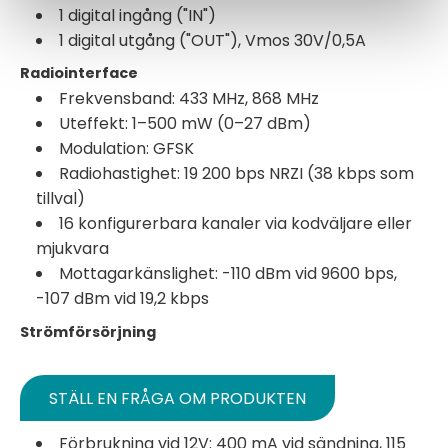
1 digital ingång ("IN")
1 digital utgång ("OUT"), Vmos 30V/0,5A
Radiointerface
Frekvensband: 433 MHz, 868 MHz
Uteffekt: 1–500 mW (0–27 dBm)
Modulation: GFSK
Radiohastighet: 19 200 bps NRZI (38 kbps som
tillval)
16 konfigurerbara kanaler via kodväljare eller
mjukvara
Mottagarkänslighet: -110 dBm vid 9600 bps,
-107 dBm vid 19,2 kbps
Strömförsörjning
STÄLL EN FRÅGA OM PRODUKTEN
Förbrukning vid 12V: 400 mA vid sändning, 115