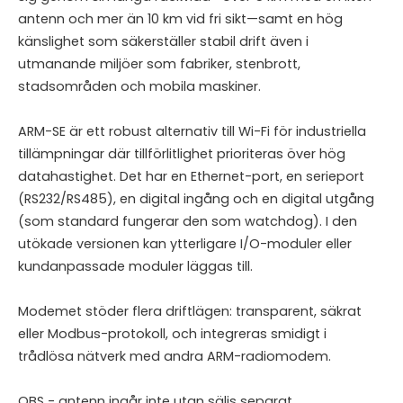
antenn och mer än 10 km vid fri sikt—samt en hög
känslighet som säkerställer stabil drift även i
utmanande miljöer som fabriker, stenbrott,
stadsområden och mobila maskiner.
ARM-SE är ett robust alternativ till Wi-Fi för industriella
tillämpningar där tillförlitlighet prioriteras över hög
datahastighet. Det har en Ethernet-port, en serieport
(RS232/RS485), en digital ingång och en digital utgång
(som standard fungerar den som watchdog). I den
utökade versionen kan ytterligare I/O-moduler eller
kundanpassade moduler läggas till.
Modemet stöder flera driftlägen: transparent, säkrat
eller Modbus-protokoll, och integreras smidigt i
trådlösa nätverk med andra ARM-radiomodem.
OBS - antenn ingår inte utan säljs separat.