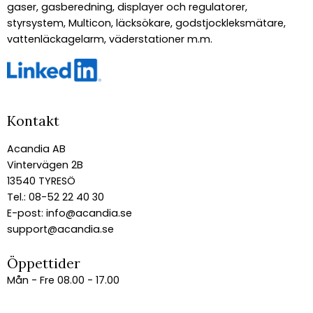
gaser, gasberedning, displayer och regulatorer,
styrsystem, Multicon, läcksökare, godstjockleksmätare,
vattenläckagelarm, väderstationer m.m.
Kontakt
Acandia AB
Vintervägen 2B
13540 TYRESÖ
Tel.: 08-52 22 40 30
E-post:
info@acandia.se
support@acandia.se
Öppettider
Mån - Fre 08.00 - 17.00