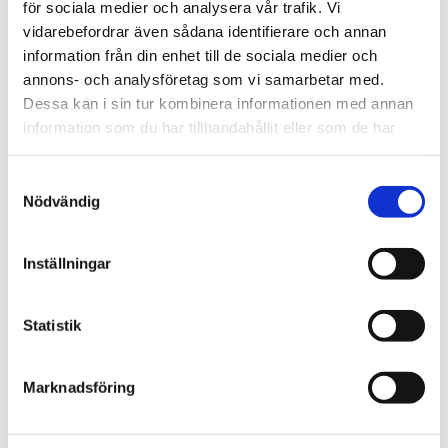
för sociala medier och analysera vår trafik. Vi
Viktigaste egenskaper
Teknisk sammanfattning
I
vidarebefordrar även sådana identifierare och annan
information från din enhet till de sociala medier och
paketet
annons- och analysföretag som vi samarbetar med.
Dessa kan i sin tur kombinera informationen med annan
information som du har tillhandahållit eller som de har
Omdömen
samlat in när du har använt deras tjänster.
Du
Samtyckesval
Nödvändig
Inställningar
Statistik
Bli den första att lämna ett omdöme.
Marknadsföring