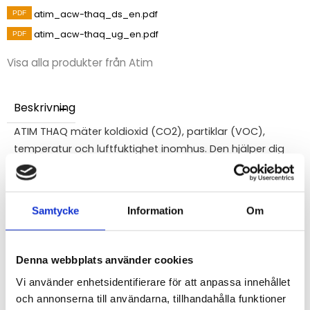
atim_acw-thaq_ds_en.pdf
atim_acw-thaq_ug_en.pdf
Visa alla produkter från Atim
Beskrivning
ATIM THAQ mäter koldioxid (CO2), partiklar (VOC),
temperatur och luftfuktighet inomhus. Den hjälper dig
att hålla koll på inomhusmiljön i till exempel skolor,
kontor och offentliga byggnader. Informationen skickas
trådlöst via LoRaWAN och en lampa på framsidan visar
Samtycke
Information
Om
direkt om luftkvaliteten är bra eller dålig.
För mer information - Se datablad / User guide
Denna webbplats använder cookies
Vi använder enhetsidentifierare för att anpassa innehållet
STÄLL EN FRÅGA OM PRODUKTEN
och annonserna till användarna, tillhandahålla funktioner