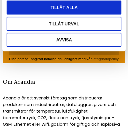
NYHETSBREV
TILLÅT ALLA
Anmäl dig till vårt nyhetsbrev och ta del av de
senaste nyheterna!
TILLÅT URVAL
AVVISA
PRENUMERERA
Dina personuppgifter behandlas i enlighet med vår
integritetspolicy
.
Om Acandia
Acandia är ett svenskt företag som distribuerar
produkter som industriroutrar, dataloggrar, givare och
transmittrar för temperatur, luftfuktighet,
barometertryck, CO2, flöde och tryck, fjärrstyrningar -
GSM, Ethernet eller Wifi, gaslarm för giftiga och explosiva