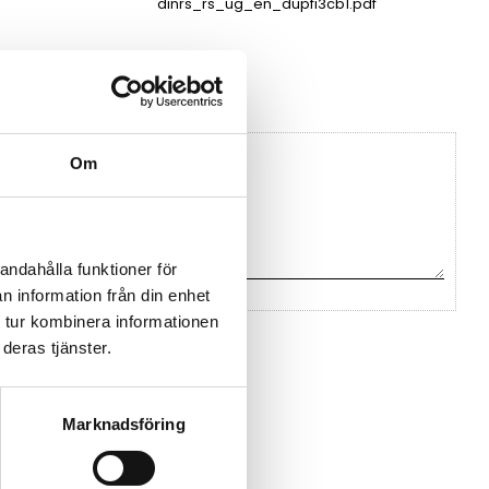
dinrs_rs_ug_en_dupfi3cb1.pdf
Atim
Om
andahålla funktioner för
n information från din enhet
 tur kombinera informationen
na ett omdöme.
deras tjänster.
Marknadsföring