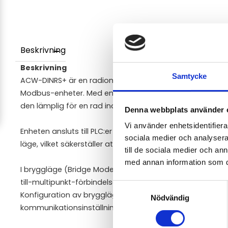
Beskrivning
Beskrivning
Samtycke
ACW-DINRS+ är en radiomodul som möjliggör trådlös da
Modbus-enheter. Med en uteffekt på 500 mW erbjuder den
den lämplig för en rad industriella applikationer.
Denna webbplats använder 
Vi använder enhetsidentifierar
Enheten ansluts till PLC:er via RS232- eller RS485-gränssn
sociala medier och analysera 
läge, vilket säkerställer att data skickas utan förändring.
till de sociala medier och a
med annan information som du 
I bryggläge (Bridge Mode) kan ACW-DINRS+ skapa både 
till-multipunkt-förbindelser mellan flera enheter med RS
Samtyckesval
Konfiguration av bryggläget sker via ACW-konfiguratorn
Nödvändig
kommunikationsinställningar enkelt kan anpassas.