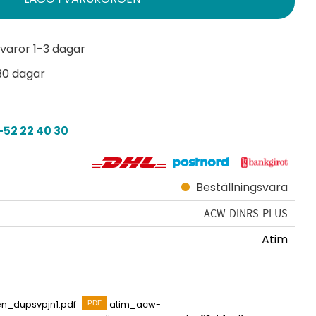
varor 1-3 dagar
30 dagar
52 22 40 30
Beställningsvara
ACW-DINRS-PLUS
Atim
n_dupsvpjn1.pdf
atim_acw-