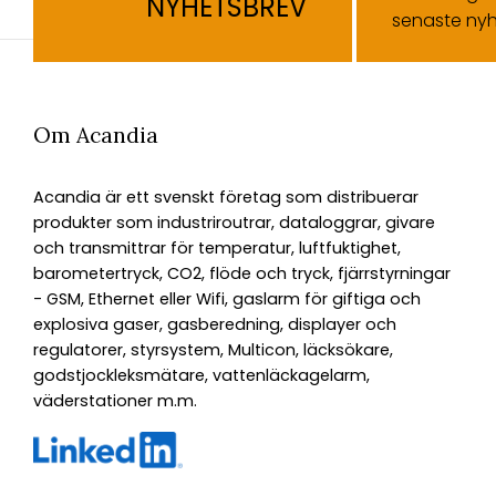
NYHETSBREV
senaste nyh
Om Acandia
Acandia är ett svenskt företag som distribuerar
produkter som industriroutrar, dataloggrar, givare
och transmittrar för temperatur, luftfuktighet,
barometertryck, CO2, flöde och tryck, fjärrstyrningar
- GSM, Ethernet eller Wifi, gaslarm för giftiga och
explosiva gaser, gasberedning, displayer och
regulatorer, styrsystem, Multicon, läcksökare,
godstjockleksmätare, vattenläckagelarm,
väderstationer m.m.