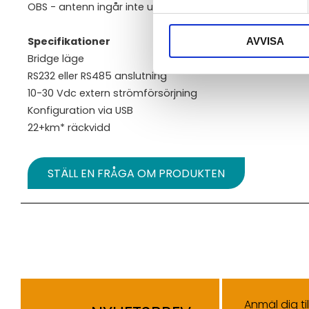
OBS - antenn ingår inte utan säljs separat.
Specifikationer
AVVISA
Bridge läge
RS232 eller RS485 anslutning
10-30 Vdc extern strömförsörjning
Konfiguration via USB
22+km* räckvidd
STÄLL EN FRÅGA OM PRODUKTEN
Anmäl dig ti