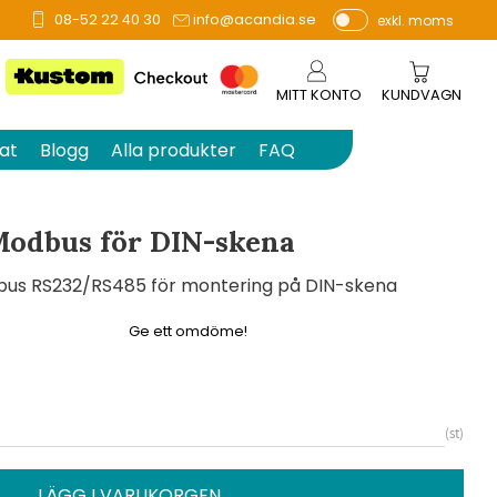
08-52 22 40 30
info@acandia.se
exkl. moms
å 0 betyg.
P
ri
s
MITT KONTO
KUNDVAGN
e
r
at
Blogg
Alla produkter
FAQ
vi
s
a
odbus för DIN-skena
s
us RS232/RS485 för montering på DIN-skena
Ge ett omdöme!
st