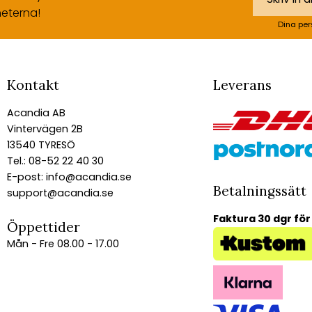
eterna!
Dina per
Kontakt
Leverans
Acandia AB
Vintervägen 2B
13540 TYRESÖ
Tel.: 08-52 22 40 30
E-post:
info@acandia.se
Betalningssätt
support@acandia.se
Faktura 30 dgr för
Öppettider
Mån - Fre 08.00 - 17.00