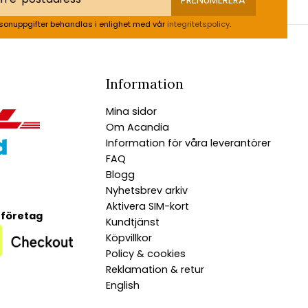
sonuppgifter behandlas i enlighet med vår
integritetspolicy
.
Information
Mina sidor
Om Acandia
Information för våra leverantörer
FAQ
Blogg
Nyhetsbrev arkiv
Aktivera SIM-kort
 företag
Kundtjänst
Köpvillkor
Policy & cookies
Reklamation & retur
English