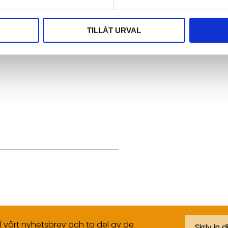
TILLÅT URVAL
ll vårt nyhetsbrev och ta del av de