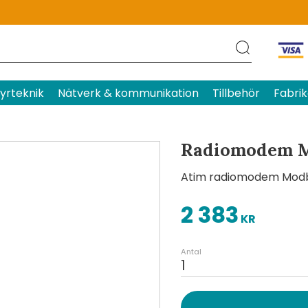
Produktens betyg
Baserat p
yrteknik
Nätverk & kommunikation
Tillbehör
Fabrik
Radiomodem M
Atim radiomodem Modb
2 383
KR
Antal