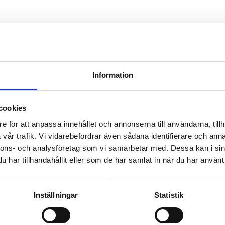
Visa alla produkter från 
Omdömen
Du
Information
taöverföring mellan två
 en lång räckvidd, vilket gör
cookies
e för att anpassa innehållet och annonserna till användarna, tillh
itt och fungerar i transparent
vår trafik. Vi vidarebefordrar även sådana identifierare och anna
nnons- och analysföretag som vi samarbetar med. Dessa kan i sin
Bli den första att läm
har tillhandahållit eller som de har samlat in när du har använt 
punkt-till-punkt- och punkt-
232- eller RS485-anslutning.
, där nätverkets
Inställningar
Statistik