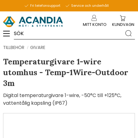
Fri telefonsupport
Service och underhåll
Meny
MITT KONTO
KUNDVAGN
TILLBEHÖR
GIVARE
Temperaturgivare 1-wire
utomhus - Temp-1Wire-Outdoor
3m
Digital temperaturgivare 1-wire, -50°C till +125°C,
vattentålig kapsling (IP67)