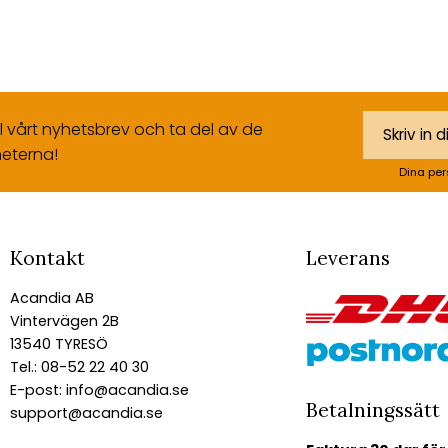
ll vårt nyhetsbrev och ta del av de
eterna!
Dina per
Kontakt
Leverans
Acandia AB
Vintervägen 2B
13540 TYRESÖ
Tel.: 08-52 22 40 30
E-post:
info@acandia.se
Betalningssätt
support@acandia.se