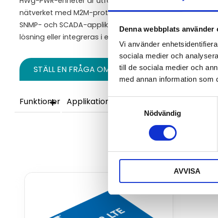
HWg-PWR-enheter är utformade för att övervaka exter
nätverket med M2M-protokoll (Modbus TCP, SNMPv1, XML .
SNMP- och SCADA-applikationer kan HWg-PWR-enheter 
Denna webbplats använder 
lösning eller integreras i ett stort övervaknings- och kon
Vi använder enhetsidentifierar
sociala medier och analysera 
till de sociala medier och a
STÄLL EN FRÅGA OM PRODUKTEN
med annan information som du 
Funktioner
Applikationer och användning
Specifi
Samtyckesval
Nödvändig
AVVISA