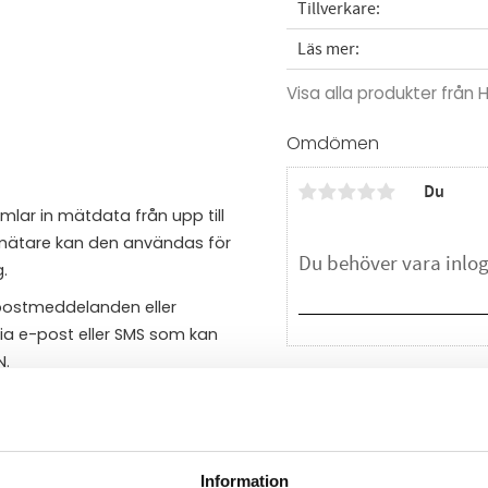
Tillverkare
Läs mer
Visa alla produkter från
Omdömen
Du
ar in mätdata från upp till
-mätare kan den användas för
.
-postmeddelanden eller
ia e-post eller SMS som kan
N.
Bli den första att läm
Enheten kan övervakas på
ortalen. Enheterna fungerar
Information