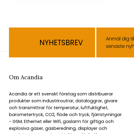
Anmäl dig ti
NYHETSBREV
senaste nyh
Om Acandia
Acandia är ett svenskt företag som distribuerar
produkter som industriroutrar, dataloggrar, givare
och transmittrar för temperatur, luftfuktighet,
barometertryck, CO2, flöde och tryck, fjärrstyrningar
- GSM, Ethernet eller Wifi, gaslarm för giftiga och
explosiva gaser, gasberedning, displayer och