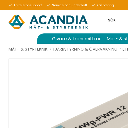
Fri telefonsupport
Service och underhåll
Kalibrering
Givare & transmittrar
Mät- & st
MÄT- & STYRTEKNIK
FJÄRRSTYRNING & ÖVERVAKNING
ET
25
%