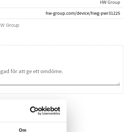
HW Group
hw-group.com/device/hwg-pwr31225
 HW Group
na ett omdöme.
Om