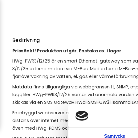
Beskrivning
Prissänkt! Produkten utgår. Enstaka ex. i lager.
HWg-PWR3/12/25 är en smart Ethernet-gateway som saml
3/12/25 externa mätare via M-Bus. Med externa M-Bus
fjärrövervakning av vatten, el, gas eller värmeförbrukning
Mätdata finns tillgängliga via webbgränssnitt, SNMP, e
loggfiler. HWg-PWR3/12/25 varnar vid onormala värden v
skickas via en SMS Gateway HWg-SMS-GW3 i samma LA
En inbyggd webbserver används för att konfigurering. 
distans över internet med den kostnadsfria SensDesk-p
även med HWg-PDMS och HWg-Trigger.
Samtycke