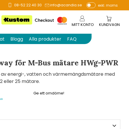
08-52 22 40 30
info@acandia.se
exkl. moms
å 0 betyg.
P
ri
s
MITT KONTO
KUNDVAGN
e
r
at
Blogg
Alla produkter
FAQ
vi
s
a
eway för M-Bus mätare HWg-PWR
s
g av energi-, vatten och värmemängdsmätare med
12 eller 25 mätare.
Ge ett omdöme!
ie pris:
KR