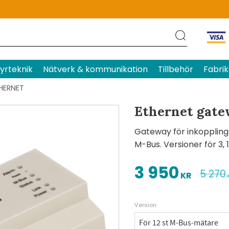
Produktens betyg
Baserat p
yrteknik
Nätverk & kommunikation
Tillbehör
Fabrik
HERNET
Ethernet gat
Gateway för inkopplin
M-Bus. Versioner för 3, 
3 950
Nedsatt pris:
Ordinar
5 270
KR
Version