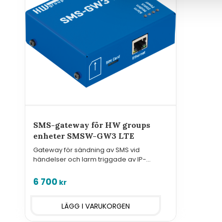
SMS-gateway för HW groups
enheter SMSW-GW3 LTE
Gateway för sändning av SMS vid
händelser och larm triggade av IP-
baserade styr- och övervakningsenheter
från HW Group
6 700
kr