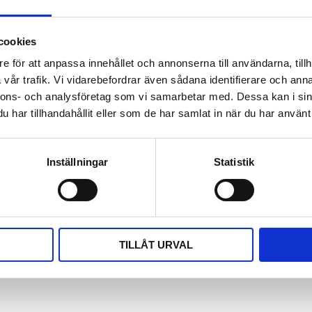
na M-Bus-mätare över
..). Med stöd för över 50
användas som en fristående
cookies
trollsystem.
e för att anpassa innehållet och annonserna till användarna, tillh
vår trafik. Vi vidarebefordrar även sådana identifierare och anna
nnons- och analysföretag som vi samarbetar med. Dessa kan i sin
har tillhandahållit eller som de har samlat in när du har använt 
kationer
Video
Inställningar
Statistik
TILLÅT URVAL