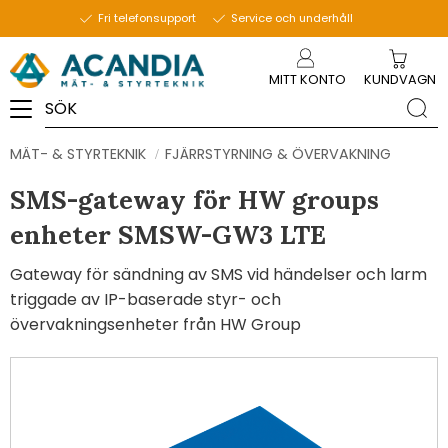
Fri telefonsupport
Service och underhåll
Meny
MITT KONTO
KUNDVAGN
MÄT- & STYRTEKNIK
FJÄRRSTYRNING & ÖVERVAKNING
SMS-gateway för HW groups
enheter SMSW-GW3 LTE
Gateway för sändning av SMS vid händelser och larm
triggade av IP-baserade styr- och
övervakningsenheter från HW Group