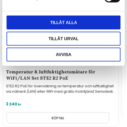
TILLÅT ALLA
TILLÅT URVAL
AVVISA
Temperatur & luftfuktighetsmätare för
F
WiFi/LAN Set STE2 R2 PoE
P
STE2 R2 PoE för övervakning av temperatur och luftfuktighet
via nätverk (LAN) eller WiFi med gratis molntjänst Sensdesk.
5
En temperaturgivare ingår.
3 240
kr