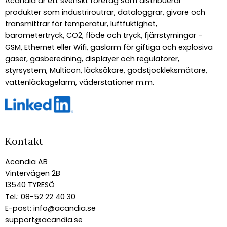
Acandia är ett svenskt företag som distribuerar
produkter som industriroutrar, dataloggrar, givare och
transmittrar för temperatur, luftfuktighet,
barometertryck, CO2, flöde och tryck, fjärrstyrningar -
GSM, Ethernet eller Wifi, gaslarm för giftiga och explosiva
gaser, gasberedning, displayer och regulatorer,
styrsystem, Multicon, läcksökare, godstjockleksmätare,
vattenläckagelarm, väderstationer m.m.
Kontakt
Acandia AB
Vintervägen 2B
13540 TYRESÖ
Tel.: 08-52 22 40 30
E-post:
info@acandia.se
support@acandia.se