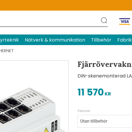
Produktens betyg
Baserat p
yrteknik
Nätverk & kommunikation
Tillbehör
Fabrik
HERNET
Fjärrövervakn
DIN-skenemonterad LAN 
11 570
KR
Version