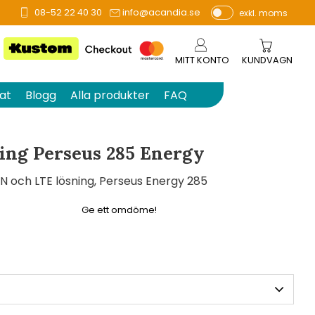
08-52 22 40 30
info@acandia.se
exkl. moms
å 0 betyg.
P
ri
s
MITT KONTO
KUNDVAGN
e
r
at
Blogg
Alla produkter
FAQ
vi
s
a
ing Perseus 285 Energy
s
och LTE lösning, Perseus Energy 285
Ge ett omdöme!