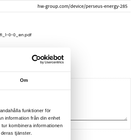
hw-group.com/device/perseus-energy-285
l_1-0-0_en.pdf
 HW Group
Om
andahålla funktioner för
n information från din enhet
 tur kombinera informationen
deras tjänster.
na ett omdöme.