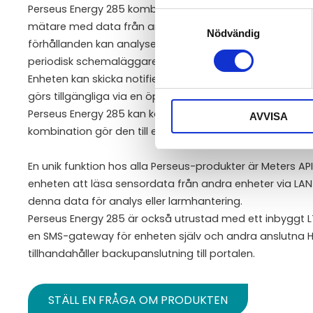
Perseus Energy 285 kombinerar data från externa fysisk
Samtyckesval
mätare med data från andra HWg-enheter som är anslut
Nödvändig
förhållanden kan analyseras med hjälp av Lua-skript, kal
periodisk schemaläggare.
Enheten kan skicka notifieringar via SMS, samtal, e-post
görs tillgängliga via en öppen API (XML, Modbus/TCP, M
Perseus Energy 285 kan kopplas till portalen (SensDesk Te
AVVISA
kombination gör den till en kraftfull lösning för professio
En unik funktion hos alla Perseus-produkter är Meters API
enheten att läsa sensordata från andra enheter via LAN
denna data för analys eller larmhantering.
Perseus Energy 285 är också utrustad med ett inbygg
en SMS-gateway för enheten själv och andra anslutna
tillhandahåller backupanslutning till portalen.
STÄLL EN FRÅGA OM PRODUKTEN