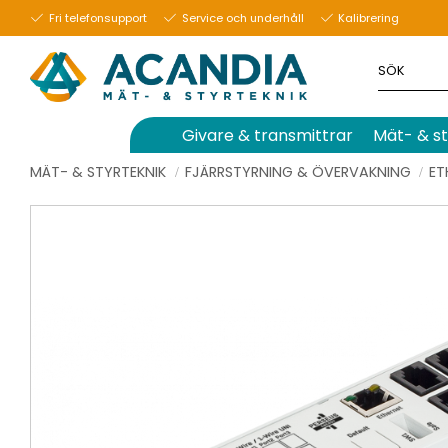
Fri telefonsupport
Service och underhåll
Kalibrering
Givare & transmittrar
Mät- & st
MÄT- & STYRTEKNIK
FJÄRRSTYRNING & ÖVERVAKNING
ET