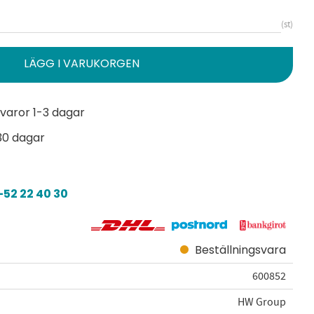
st
varor 1-3 dagar
30 dagar
52 22 40 30
Beställningsvara
600852
HW Group