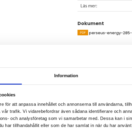
Läs mer
Dokument
perseus-energy-285-f
Visa alla produkter från
Omdömen
Information
TE-lösning för
Du
ed M-Bus Master. Enheten kan
 luftfuktighet, ström,
cookies
 vattenläckagedetektorer (WLD)
e för att anpassa innehållet och annonserna till användarna, tillh
 tredjeparts mätare och
vår trafik. Vi vidarebefordrar även sådana identifierare och anna
en säkerställer att enheten
nnons- och analysföretag som vi samarbetar med. Dessa kan i sin
tningen.
har tillhandahållit eller som de har samlat in när du har använt 
Bli den första att läm