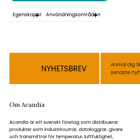
Egenskaper
Användningsområden
Anmäl dig ti
NYHETSBREV
senaste nyh
Om Acandia
Acandia är ett svenskt företag som distribuerar
produkter som industriroutrar, dataloggrar, givare
och transmittrar för temperatur, luftfuktighet,