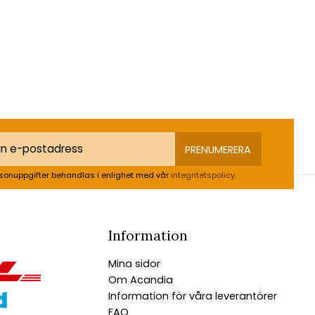
PRENUMERERA
sonuppgifter behandlas i enlighet med vår
integritetspolicy
.
Information
Mina sidor
Om Acandia
Information för våra leverantörer
FAQ