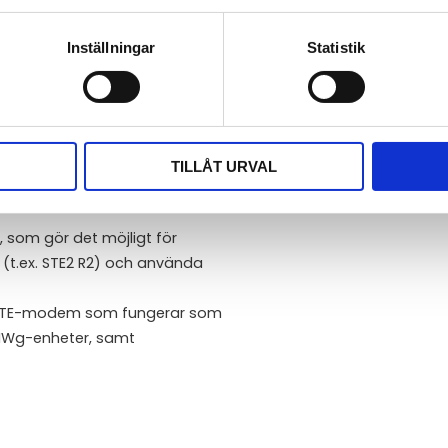
a sensorer, detektorer och
na via LAN. Lokala
Inställningar
Statistik
enderfunktioner eller en
 eller SNMP Trap. Mätvärden
QTT).
chnology), vilket i
TILLÅT URVAL
nella applikationer.
, som gör det möjligt för
 (t.ex. STE2 R2) och använda
t LTE-modem som fungerar som
 HWg-enheter, samt