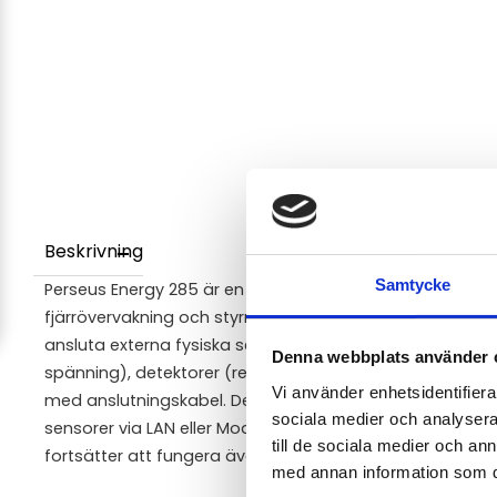
Beskrivning
Samtycke
Perseus Energy 285 är en DIN-skenemonterad LAN- och L
fjärrövervakning och styrning av energiapplikationer m
ansluta externa fysiska sensorer (t.ex. temperatur, relativ
Denna webbplats använder 
spänning), detektorer (reläer eller torrkontakter) samt
Vi använder enhetsidentifierar
med anslutningskabel. Det är också möjligt att ansluta
sociala medier och analysera 
sensorer via LAN eller Modbus/RTU. LTE-backup-funktion
till de sociala medier och a
fortsätter att fungera även vid avbrott i Ethernet-anslu
med annan information som du 