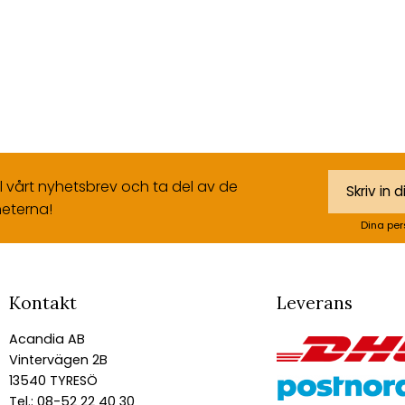
ll vårt nyhetsbrev och ta del av de
eterna!
Dina per
Kontakt
Leverans
Acandia AB
Vintervägen 2B
13540 TYRESÖ
Tel.: 08-52 22 40 30