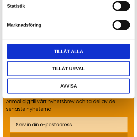
Du
Statistik
Marknadsföring
TILLÅT ALLA
Bli den första att lämna ett omdöme.
TILLÅT URVAL
AVVISA
NYHETSBREV
Anmäl dig till vårt nyhetsbrev och ta del av de
senaste nyheterna!