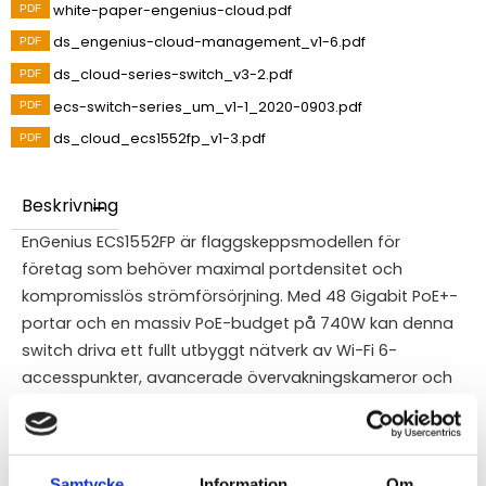
white-paper-engenius-cloud.pdf
ds_engenius-cloud-management_v1-6.pdf
ds_cloud-series-switch_v3-2.pdf
ecs-switch-series_um_v1-1_2020-0903.pdf
ds_cloud_ecs1552fp_v1-3.pdf
Beskrivning
EnGenius ECS1552FP är flaggskeppsmodellen för
företag som behöver maximal portdensitet och
kompromisslös strömförsörjning. Med 48 Gigabit PoE+-
portar och en massiv PoE-budget på 740W kan denna
switch driva ett fullt utbyggt nätverk av Wi-Fi 6-
accesspunkter, avancerade övervakningskameror och
IP-telefoner samtidigt. De fyra 10 Gbps SFP+-portarna
ger den nödvändiga bandbredden för att hantera
stora datamängder utan fördröjningar. Switchen är
Samtycke
Information
Om