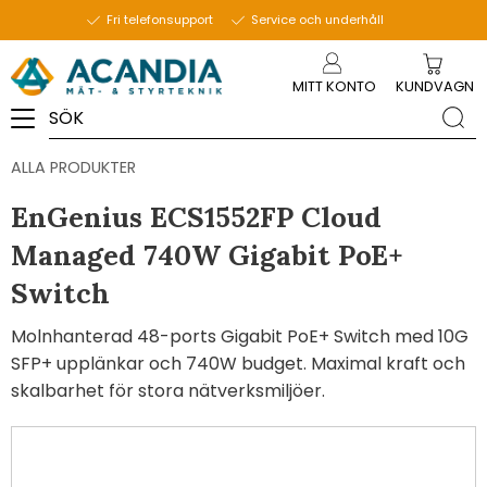
Fri telefonsupport
Service och underhåll
Meny
MITT KONTO
KUNDVAGN
ALLA PRODUKTER
EnGenius ECS1552FP Cloud
Managed 740W Gigabit PoE+
Switch
Molnhanterad 48-ports Gigabit PoE+ Switch med 10G
SFP+ upplänkar och 740W budget. Maximal kraft och
skalbarhet för stora nätverksmiljöer.