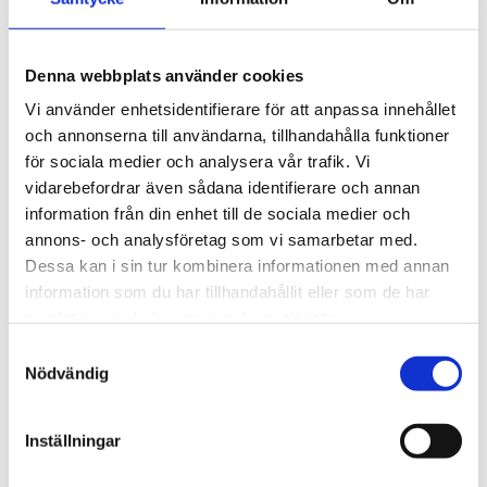
utrustad med intelligenta molnfunktioner som "PD
Lifeguard" för automatisk enhetsåterställning och
"Continuous PoE" som garanterar oavbruten ström till
Denna webbplats använder cookies
dina kritiska enheter även under systemunderhåll. Detta
är den ultimata lösningen för stora kontor, skolor och
Vi använder enhetsidentifierare för att anpassa innehållet
industriella installationer.
och annonserna till användarna, tillhandahålla funktioner
för sociala medier och analysera vår trafik. Vi
Mer om produkten:
EnGenius ECS1552FP Cloud
vidarebefordrar även sådana identifierare och annan
Managed 740W Gigabit PoE+ Switch
information från din enhet till de sociala medier och
annons- och analysföretag som vi samarbetar med.
Dessa kan i sin tur kombinera informationen med annan
STÄLL EN FRÅGA OM PRODUKTEN
information som du har tillhandahållit eller som de har
samlat in när du har använt deras tjänster.
Viktigaste egenskaper
Kort teknisk
Samtyckesval
sammanfattning
I paketet
Nödvändig
Inställningar
Omdömen