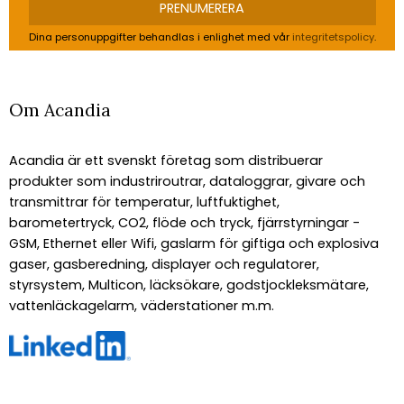
PRENUMERERA
Dina personuppgifter behandlas i enlighet med vår
integritetspolicy
.
Om Acandia
Acandia är ett svenskt företag som distribuerar
produkter som industriroutrar, dataloggrar, givare och
transmittrar för temperatur, luftfuktighet,
barometertryck, CO2, flöde och tryck, fjärrstyrningar -
GSM, Ethernet eller Wifi, gaslarm för giftiga och explosiva
gaser, gasberedning, displayer och regulatorer,
styrsystem, Multicon, läcksökare, godstjockleksmätare,
vattenläckagelarm, väderstationer m.m.