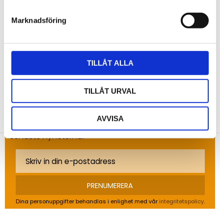
Marknadsföring
Bli den första att lämna ett omdöme.
TILLÅT ALLA
TILLÅT URVAL
NYHETSBREV
AVVISA
Anmäl dig till vårt nyhetsbrev och ta del av de
senaste nyheterna!
PRENUMERERA
Dina personuppgifter behandlas i enlighet med vår
integritetspolicy
.