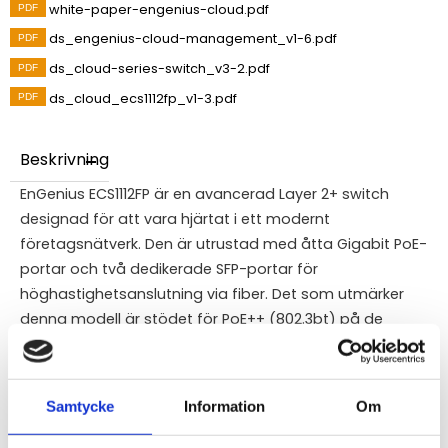
white-paper-engenius-cloud.pdf
ds_engenius-cloud-management_v1-6.pdf
ds_cloud-series-switch_v3-2.pdf
ds_cloud_ecs1112fp_v1-3.pdf
Beskrivning
EnGenius ECS1112FP är en avancerad Layer 2+ switch
designad för att vara hjärtat i ett modernt
företagsnätverk. Den är utrustad med åtta Gigabit PoE-
portar och två dedikerade SFP-portar för
höghastighetsanslutning via fiber. Det som utmärker
denna modell är stödet för PoE++ (802.3bt) på de
första portarna, vilket gör det möjligt att driva
strömhungriga enheter som avancerade
utomhusaccesspunkter (t.ex. ECW270) eller PTZ-
Samtycke
Information
Om
kameror. Genom EnGenius Cloud får du en kraftfull
överblick över nätverkstrafiken och kan styra