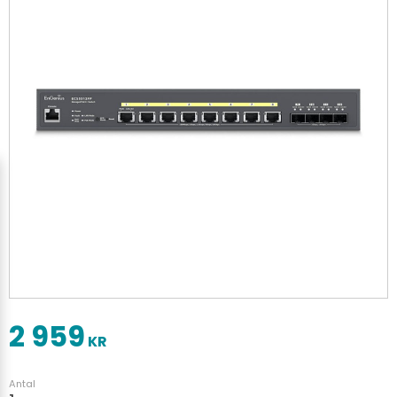
2 959
KR
Antal