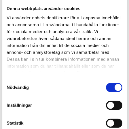
strömmatningen till enskilda portar direkt från mobilen
Denna webbplats använder cookies
eller webbläsaren, oavsett var du befinner dig.
Vi använder enhetsidentifierare för att anpassa innehållet
Mer om produkten:
EnGenius ECS1112FP Cloud
och annonserna till användarna, tillhandahålla funktioner
Managed Gigabit PoE++ Switch
för sociala medier och analysera vår trafik. Vi
vidarebefordrar även sådana identifierare och annan
information från din enhet till de sociala medier och
STÄLL EN FRÅGA OM PRODUKTEN
annons- och analysföretag som vi samarbetar med.
Dessa kan i sin tur kombinera informationen med annan
information som du har tillhandahållit eller som de har
Viktigaste egenskaper
Kort teknisk
samlat in när du har använt deras tjänster.
sammanfattning
I paketet
Samtyckesval
Nödvändig
Omdömen
Inställningar
Du
Statistik