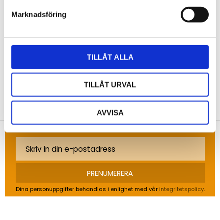
Marknadsföring
Bli den första att lämna ett omdöme.
TILLÅT ALLA
TILLÅT URVAL
NYHETSBREV
Anmäl dig till vårt nyhetsbrev och ta del av de
AVVISA
senaste nyheterna!
PRENUMERERA
Dina personuppgifter behandlas i enlighet med vår
integritetspolicy
.