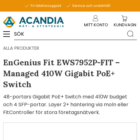
Fri telefonsupport
Service och underhåll
Meny
MITT KONTO
KUNDVAGN
ALLA PRODUKTER
EnGenius Fit EWS7952P-FIT –
Managed 410W Gigabit PoE+
Switch
48-portars Gigabit PoE+ Switch med 410W budget
och 4 SFP-portar. Layer 2+ hantering via moln eller
FitController för stora företagsnätverk.