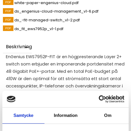
white-paper-engenius-cloud.pdf
ds_engenius-cloud-management_v1-6.pdf
ds_-fit-managed-switch_v1-2.pdf
ds_fit_ews7952p_v1-1.pdf
Beskrivning
EnGenius EWS7952P-FIT är en högpresterande Layer 2+
switch som erbjuder en imponerande portdensitet med
48 Gigabit PoE+-portar. Med en total PoE-budget på
410W är den optimal för att strömsätta ett stort antal
accesspunkter, IP-telefoner och övervakningskameror i
en enda enhet. Switchen är utrustad med fyra SFP-
portar för snabba fiberupplänkar och stöder flexibla
hanteringsalternativ via molnet (FitXpress), lokal
FitController eller som en fristående enhet. Dess
Samtycke
Information
Om
avancerade funktioner som Voice-VLAN och robusta
säkerhetsprotokoll säkerställer att nätverket förblir