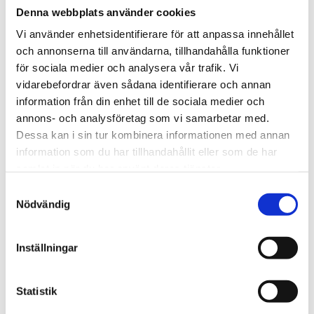
Denna webbplats använder cookies
både effektivt och skyddat mot hot.
Vi använder enhetsidentifierare för att anpassa innehållet
Mer om produkten:
EnGenius Fit EWS7952P-FIT –
och annonserna till användarna, tillhandahålla funktioner
Managed 410W Gigabit PoE+ Switch
för sociala medier och analysera vår trafik. Vi
vidarebefordrar även sådana identifierare och annan
STÄLL EN FRÅGA OM PRODUKTEN
information från din enhet till de sociala medier och
annons- och analysföretag som vi samarbetar med.
Dessa kan i sin tur kombinera informationen med annan
Viktigaste egenskaper
Kort teknisk
information som du har tillhandahållit eller som de har
sammanfattning
I paketet
samlat in när du har använt deras tjänster.
Samtyckesval
Nödvändig
Omdömen
Inställningar
Du
Statistik