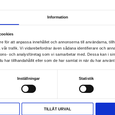
ds_cloud-series-swit
Information
ds_cloud_ecs2530fp_
cookies
Omdömen
e för att anpassa innehållet och annonserna till användarna, tillh
ti-Gigabit-switch byggd för
Du
vår trafik. Vi vidarebefordrar även sådana identifierare och anna
rtar som alla stöder 2,5
nnons- och analysföretag som vi samarbetar med. Dessa kan i sin
r. Det som verkligen sticker ut
har tillhandahållit eller som de har samlat in när du har använt 
E++ (802.3bt) upp till 90W
rån tunga utomhusaccesspunkter
bps SFP+-portar erbjuder den
Inställningar
Statistik
tverksredundans. Switchen
tioner som PD Lifeguard och
Bli den första att läm
d 740W Multi-Gigabit PoE++
TILLÅT URVAL