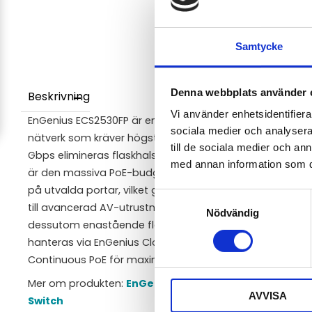
Samtycke
Denna webbplats använder 
Beskrivning
Vi använder enhetsidentifierar
EnGenius ECS2530FP är en extremt kraftfull Layer 2+ Mul
sociala medier och analysera 
nätverk som kräver högsta möjliga prestanda. Med 24 po
till de sociala medier och a
Gbps elimineras flaskhalsar för Wi-Fi 6 och Wi-Fi 7-miljöe
med annan information som du 
är den massiva PoE-budgeten på 740W och stödet för Po
på utvalda portar, vilket gör den redo att driva allt f
Samtyckesval
till avancerad AV-utrustning. Med hela sex stycken 10 G
Nödvändig
dessutom enastående flexibilitet för upplänkar och nä
hanteras via EnGenius Cloud och inkluderar smarta funk
Continuous PoE för maximal driftsäkerhet.
Mer om produkten:
EnGenius ECS2530FP Cloud Manage
AVVISA
Switch