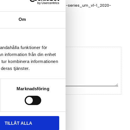
ch_v3-2.pdf
ecs-switch-series_um_v1-1_2020-
0903.pdf
Om
v1-0.pdf
andahålla funktioner för
n information från din enhet
 tur kombinera informationen
deras tjänster.
Marknadsföring
na ett omdöme.
TILLÅT ALLA