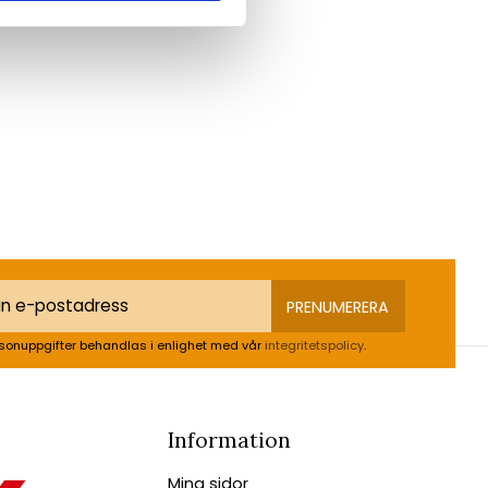
PRENUMERERA
sonuppgifter behandlas i enlighet med vår
integritetspolicy
.
Information
Mina sidor