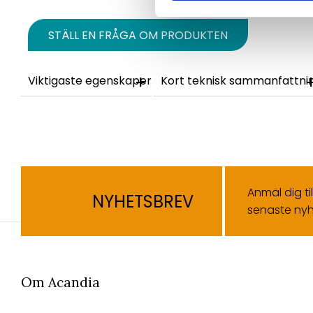
STÄLL EN FRÅGA OM PRODUKTEN
Viktigaste egenskaper
Kort teknisk sammanfattni
Anmäl dig ti
NYHETSBREV
senaste nyh
Om Acandia