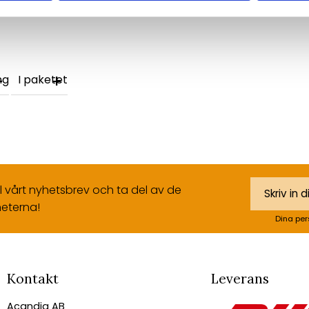
ng
I paketet
ll vårt nyhetsbrev och ta del av de
eterna!
Dina per
Kontakt
Leverans
Acandia AB