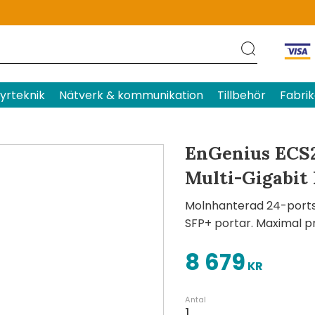
Produktens betyg
Baserat p
yrteknik
Nätverk & kommunikation
Tillbehör
Fabrik
EnGenius ECS
Multi-Gigabit
Molnhanterad 24-ports
SFP+ portar. Maximal p
8 679
KR
Antal