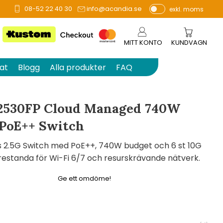
08-52 22 40 30
info@acandia.se
exkl. moms
å 0 betyg.
P
ri
s
MITT KONTO
KUNDVAGN
e
r
at
Blogg
Alla produkter
FAQ
vi
s
a
2530FP Cloud Managed 740W
s
 PoE++ Switch
 2.5G Switch med PoE++, 740W budget och 6 st 10G
restanda för Wi-Fi 6/7 och resurskrävande nätverk.
Ge ett omdöme!