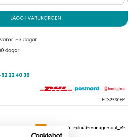
st
varor 1-3 dagar
30 dagar
52 22 40 30
ECS2530FP
s-cloud.pdf
ds_engenius-cloud-management_v1-
6.pdf