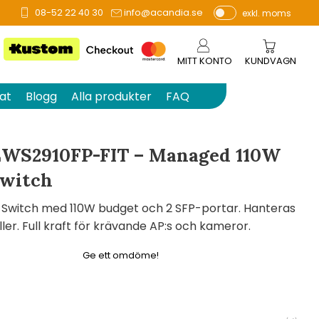
08-52 22 40 30
info@acandia.se
exkl. moms
å 0 betyg.
P
ri
s
MITT KONTO
KUNDVAGN
e
r
at
Blogg
Alla produkter
FAQ
vi
s
a
EWS2910FP-FIT – Managed 110W
s
Switch
 Switch med 110W budget och 2 SFP-portar. Hanteras
ller. Full kraft för krävande AP:s och kameror.
Ge ett omdöme!