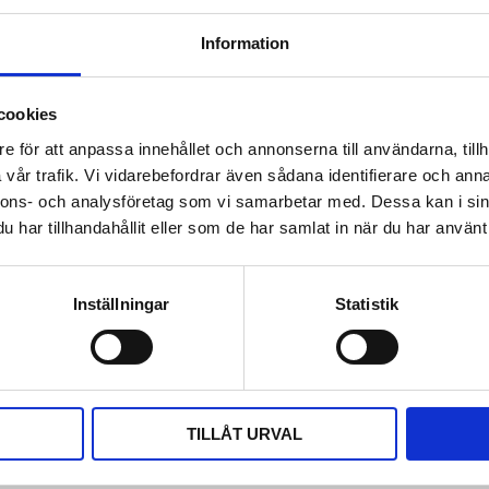
ds_-fit-managed-swit
Information
cookies
Omdömen
e för att anpassa innehållet och annonserna till användarna, tillh
witch som ger dig rejält med
Du
vår trafik. Vi vidarebefordrar även sådana identifierare och anna
ar och en total budget på hela
nnons- och analysföretag som vi samarbetar med. Dessa kan i sin
er – som Wi-Fi 6-accesspunkter
har tillhandahållit eller som de har samlat in när du har använt 
rbjuder två SFP-portar för
en FitXpress, en lokal
ösa designen gör den dessutom
Inställningar
Statistik
mmanätverk där prestanda och
Bli den första att läm
aged 110W Gigabit PoE+
TILLÅT URVAL