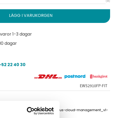
st
varor 1-3 dagar
30 dagar
52 22 40 30
EWS2910FP-FIT
s-cloud.pdf
ds_engenius-cloud-management_v1-
6.pdf