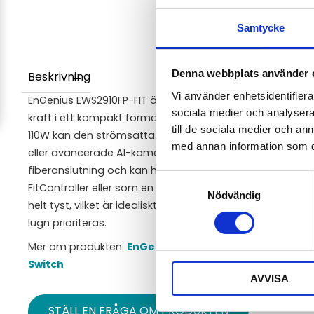
Samtycke
Denna webbplats använder 
Beskrivning
Vi använder enhetsidentifierar
EnGenius EWS2910FP-FIT är en högpresterande Layer 2+ s
sociala medier och analysera 
kraft i ett kompakt format. Med åtta Gigabit PoE+-port
till de sociala medier och a
110W kan den strömsätta betydligt fler krävande enhet
med annan information som du 
eller avancerade AI-kameror – utan problem. Switchen e
fiberanslutning och kan hanteras flexibelt via molntjänst
Samtyckesval
FitController eller som en fristående enhet. Den fläktl
Nödvändig
helt tyst, vilket är idealiskt för mindre kontor eller he
lugn prioriteras.
Mer om produkten:
EnGenius Fit EWS2910FP-FIT – Man
Switch
AVVISA
STÄLL EN FRÅGA OM PRODUKTEN