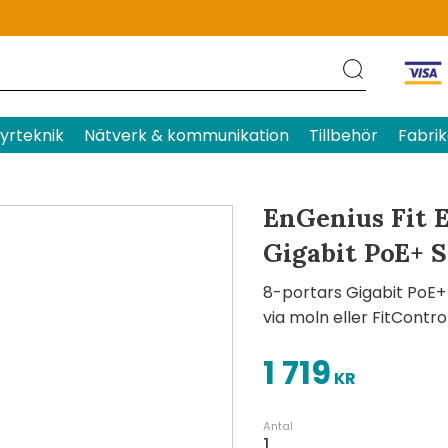
Produktens betyg
Baserat p
yrteknik
Nätverk & kommunikation
Tillbehör
Fabrik
EnGenius Fit 
Gigabit PoE+ 
8-portars Gigabit PoE+
via moln eller FitContro
1 719
KR
Antal