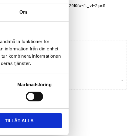
ch_v1-2.pdf
ds_fit_ews2910fp-fit_v1-2.pdf
Om
andahålla funktioner för
n information från din enhet
 tur kombinera informationen
deras tjänster.
Marknadsföring
na ett omdöme.
TILLÅT ALLA