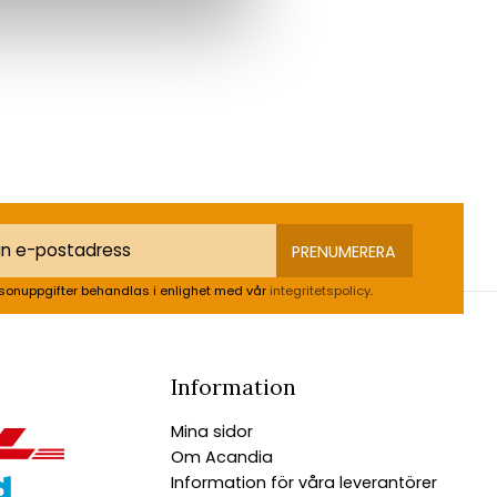
PRENUMERERA
sonuppgifter behandlas i enlighet med vår
integritetspolicy
.
Information
Mina sidor
Om Acandia
Information för våra leverantörer