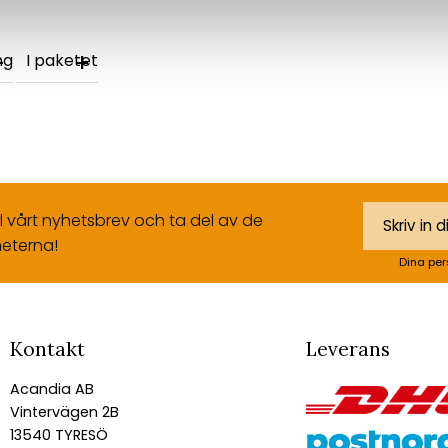
ng
I paketet
ll vårt nyhetsbrev och ta del av de
eterna!
Dina per
Kontakt
Leverans
Acandia AB
Vintervägen 2B
13540 TYRESÖ