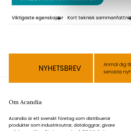
Viktigaste egenskaper
Kort teknisk sammanfattni
Anmäl dig ti
NYHETSBREV
senaste nyh
Om Acandia
Acandia är ett svenskt företag som distribuerar
produkter som industriroutrar, dataloggrar, givare