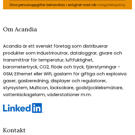
Dina personuppgifter behandlas i enlighet med vår
integritetspolicy
.
Om Acandia
Acandia är ett svenskt företag som distribuerar
produkter som industriroutrar, dataloggrar, givare och
transmittrar för temperatur, luftfuktighet,
barometertryck, CO2, flöde och tryck, fjärrstyrningar -
GSM, Ethernet eller Wifi, gaslarm för giftiga och explosiva
gaser, gasberedning, displayer och regulatorer,
styrsystem, Multicon, läcksökare, godstjockleksmätare,
vattenläckagelarm, väderstationer m.m.
Kontakt