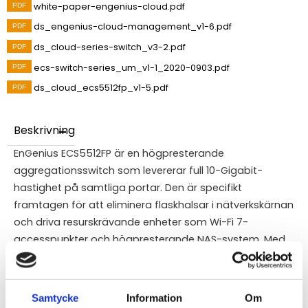
white-paper-engenius-cloud.pdf
ds_engenius-cloud-management_v1-6.pdf
ds_cloud-series-switch_v3-2.pdf
ecs-switch-series_um_v1-1_2020-0903.pdf
ds_cloud_ecs5512fp_v1-5.pdf
Beskrivning
EnGenius ECS5512FP är en högpresterande
aggregationsswitch som levererar full 10-Gigabit-
hastighet på samtliga portar. Den är specifikt
framtagen för att eliminera flaskhalsar i nätverkskärnan
och driva resurskrävande enheter som Wi-Fi 7-
accesspunkter och högpresterande NAS-system. Med
åtta 10G Base-T-portar som stöder PoE++ (upp till 90W
per port) och fyra dedikerade 10G SFP+-portar för fiber,
erbjuds en extremt kraftfull länkning mellan olika
Samtycke
Information
Om