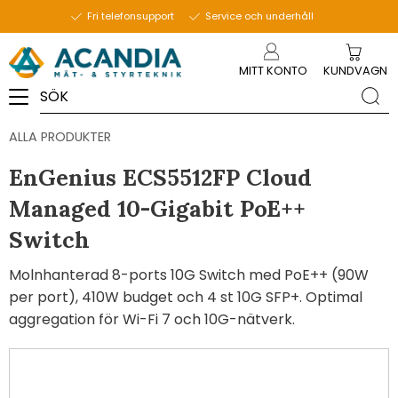
Fri telefonsupport
Service och underhåll
Meny
MITT KONTO
KUNDVAGN
ALLA PRODUKTER
EnGenius ECS5512FP Cloud
Managed 10-Gigabit PoE++
Switch
Molnhanterad 8-ports 10G Switch med PoE++ (90W
per port), 410W budget och 4 st 10G SFP+. Optimal
aggregation för Wi-Fi 7 och 10G-nätverk.