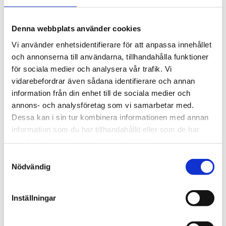
nätverkssegment. Genom EnGenius Cloud hanteras
switchen centralt med tillgång till avancerade
säkerhetsfunktioner och Layer 2+-verktyg, vilket
Denna webbplats använder cookies
säkerställer en stabil och framtidssäker
Vi använder enhetsidentifierare för att anpassa innehållet
nätverksinfrastruktur.
och annonserna till användarna, tillhandahålla funktioner
Mer om produkten:
EnGenius ECS5512FP Cloud
för sociala medier och analysera vår trafik. Vi
Managed 10-Gigabit PoE++ Switch
vidarebefordrar även sådana identifierare och annan
information från din enhet till de sociala medier och
annons- och analysföretag som vi samarbetar med.
STÄLL EN FRÅGA OM PRODUKTEN
Dessa kan i sin tur kombinera informationen med annan
information som du har tillhandahållit eller som de har
samlat in när du har använt deras tjänster.
Viktigaste egenskaper
Kort teknisk
Samtyckesval
sammanfattning
I paketet
Nödvändig
Omdömen
Inställningar
Du